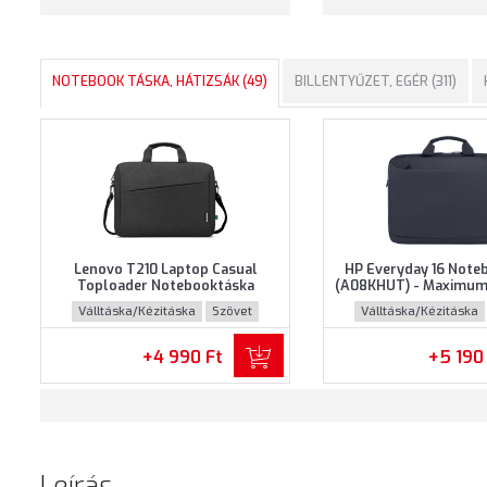
NOTEBOOK TÁSKA, HÁTIZSÁK (49)
BILLENTYŰZET, EGÉR (311)
Lenovo T210 Laptop Casual
HP Everyday 16 Note
Toploader Notebooktáska
(A08KHUT) - Maximum 
(GX41L83769) - Maximum 15.6"
notebookokhoz - Szür
Válltáska/Kézitáska
Szövet
Válltáska/Kézitáska
méretű notebookokhoz - Fekete
színben
+4 990 Ft
+5 190
Leírás