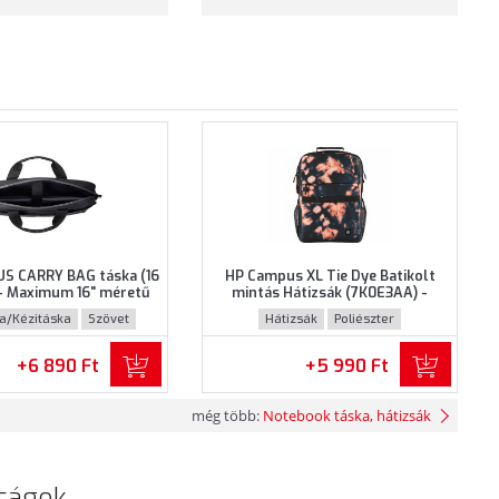
S CARRY BAG táska (16
HP Campus XL Tie Dye Batikolt
- Maximum 16" méretű
mintás Hátizsák (7K0E3AA) -
khoz, Fekete színben
Maximum 16.1" méretű
ka/Kézitáska
Szövet
Hátizsák
Poliészter
notebookokhoz - Tie Dye Batikolt
mintás színben
+6 890 Ft
+5 990 Ft
még több:
Notebook táska, hátizsák
ságok