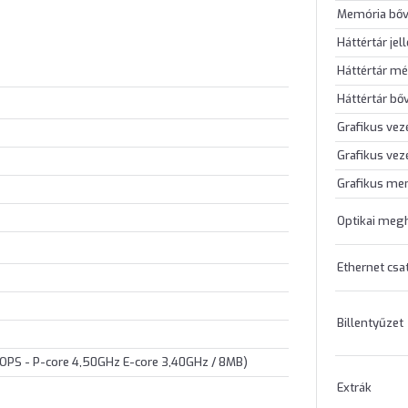
Memória bőv
)
Háttértár jel
Háttértár mé
Háttértár bő
Grafikus vez
Grafikus vez
Grafikus me
Optikai meg
Ethernet csa
Billentyűzet
OPS - P-core 4,50GHz E-core 3,40GHz / 8MB)
Extrák