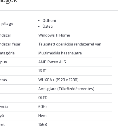
Otthoni
 jellege
Üzleti
endszer
Windows 11 Home
ndszer felár
Telepített operációs rendszerrel van
ategória
Multimédiás használatra
ípus
AMD Ryzen AI 5
t
16.0"
ontás
WUXGA+ (1920 x 1280)
Anti-glare (Tükröződésmentes)
OLED
encia
60Hz
nyő
Nem
ret
16GB