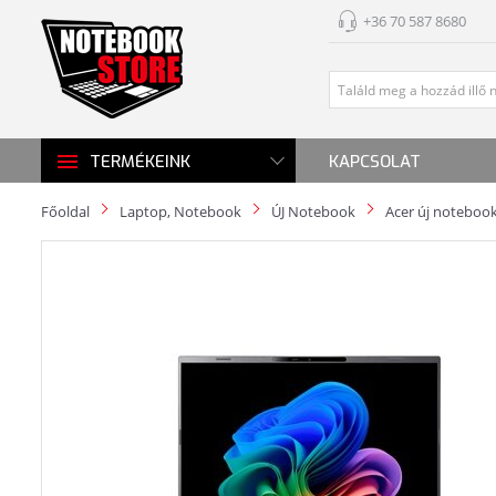
+36 70 587 8680
KAPCSOLAT
TERMÉKEINK
Főoldal
Laptop, Notebook
ÚJ Notebook
Acer új noteboo