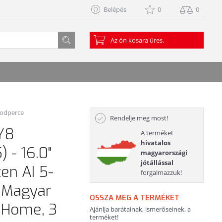
Belépés
0
0
Az ön kosara üres.
sodperce
Rendelje meg most!
Y8
A terméket
hivatalos
 - 16.0"
magyarországi
jótállással
n AI 5-
forgalmazzuk!
, Magyar
OSSZA MEG A TERMÉKET
1 Home, 3
Ajánlja barátainak, ismerőseinek, a
terméket!