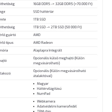
íthetőség
16GB DDR5 -> 32GB DDR5 (+70.000 Ft)
lege
SSD háttértár
rete
1TB SSD
víthetőség
1TB SSD -> 2TB SSD (50 000 Ft)
érlő gyártó
AMD
érlő típus
AMD Radeon
mória
Alaplapra Integrált
Opcionális külső meghajtó (Külön
hajtó
megvásárolható)
Opcionális (Külön megvásárolható
tlakozó
átalakítóval)
Magyar
Háttérvilágítású
NumPad
Webkamera
Adatvédelmi kamerafedél
TPM chip