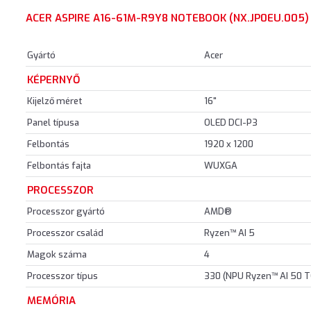
ACER ASPIRE A16-61M-R9Y8 NOTEBOOK (NX.JP0EU.005
Gyártó
Acer
KÉPERNYŐ
Kijelző méret
16"
Panel típusa
OLED DCI-P3
Felbontás
1920 x 1200
Felbontás fajta
WUXGA
PROCESSZOR
Processzor gyártó
AMD®
Processzor család
Ryzen™ AI 5
Magok száma
4
Processzor típus
330 (NPU Ryzen™ AI 50 T
MEMÓRIA