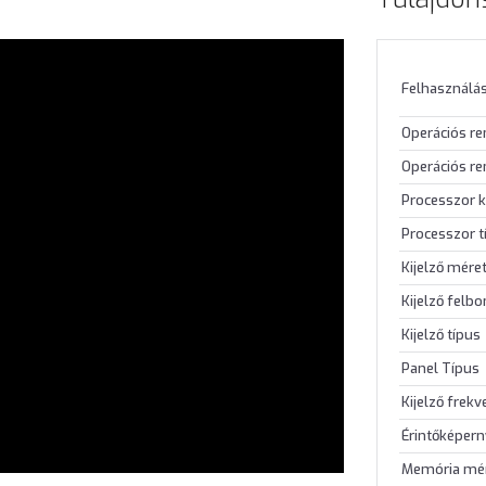
Felhasználás
Operációs r
Operációs re
Processzor k
Processzor t
Kijelző mére
Kijelző felb
Kijelző típus
Panel Típus
Kijelző frekv
Érintőképer
Memória mé