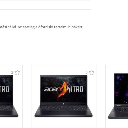
si céllal. Az esetleg előforduló tartalmi hibákért
2
5