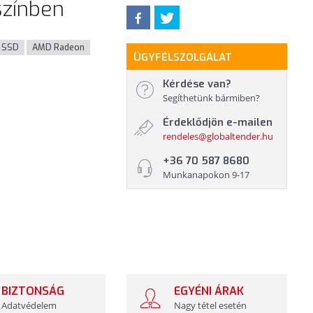
színben
SSD
AMD Radeon
ÜGYFÉLSZOLGÁLAT
Kérdése van?
Segíthetünk bármiben?
Érdeklődjön e-mailen
rendeles@globaltender.hu
+36 70 587 8680
Munkanapokon 9-17
BIZTONSÁG
EGYÉNI ÁRAK
Adatvédelem
Nagy tétel esetén