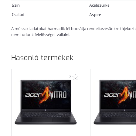
Szín
Acélszürke
Család
Aspire
A műszaki adatokat harmadik fél bocsátja rendelkezésünkre tájékoztatá
nem tudunk felelősséget vállalni.
Hasonló termékek
2