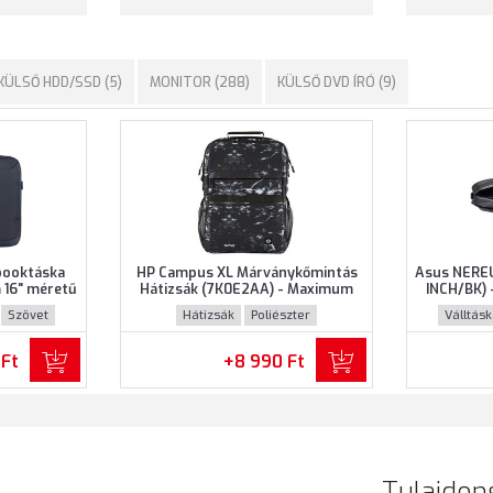
KÜLSŐ HDD/SSD (5)
MONITOR (288)
KÜLSŐ DVD ÍRÓ (9)
booktáska
HP Campus XL Márványkőmintás
Asus NEREU
16" méretű
Hátizsák (7K0E2AA) - Maximum
INCH/BK) 
ke színben
16.1" méretű notebookokhoz,
notebooko
Szövet
Hátizsák
Poliészter
Válltás
Márványkőmintás színben
 Ft
+8 990 Ft
Tulajdon