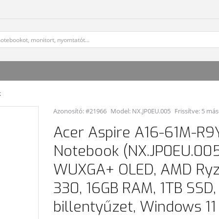
k
Azonosító: #21966
Model:
NX.JP0EU.005
Frissítve: 5 má
Acer Aspire A16-61M-R9
Notebook (NX.JP0EU.005)
WUXGA+ OLED, AMD Ryze
330, 16GB RAM, 1TB SSD
billentyűzet, Windows 1