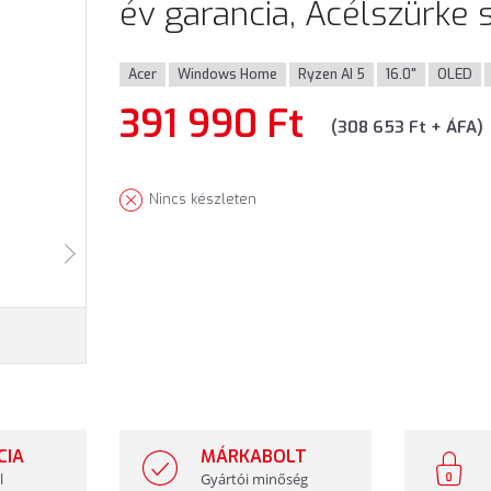
év garancia, Acélszürke 
Acer
Windows Home
Ryzen AI 5
16.0"
OLED
391 990 Ft
(308 653 Ft + ÁFA)
Nincs készleten
CIA
MÁRKABOLT
l
Gyártói minőség