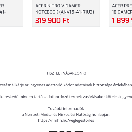
ER
ACER NITRO V GAMER
ACER PRE
41-
NOTEBOOK (ANV15-41-R1U3)
18 GAMER
LHD, AMD
- 15.6" FULLHD, AMD RYZEN
I71-905T
319 900 Ft
1 899
6GB RAM,
5-7535HS, 16GB RAM, 512GB
(2560X16
 GEFORCE
SSD, NVIDIA GEFORCE RTX
CORE ULT
GYAR
3050 6GB, MAGYAR
RAM, 2TB
ERÁCIÓS
BILLENTYŰZET, WINDOWS 11
GEFORCE 
3 ÉV
HOME, 3 ÉV GARANCIA,
MAGYAR 
 SZÍNBEN
FEKETE SZÍNBEN
WINDOWS 
GARANCIA
TISZTELT VÁSÁRLÓNK!
izetésnél kérje az ingyenes adattörlő kódot adatainak biztonsága érdekében
kereskedő minden tartós adathordozó termék vásárlásakor köteles ingyenes
További információk
a Nemzeti Média- és Hírközlési Hatóság honlapján:
https://nmhh.hu/veglegestorles