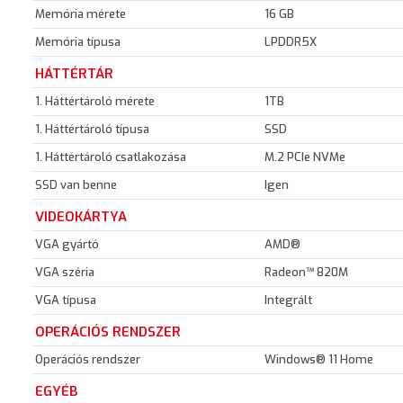
Memória mérete
16 GB
Memória típusa
LPDDR5X
HÁTTÉRTÁR
1. Háttértároló mérete
1TB
1. Háttértároló típusa
SSD
1. Háttértároló csatlakozása
M.2 PCIe NVMe
SSD van benne
Igen
VIDEOKÁRTYA
VGA gyártó
AMD®
VGA széria
Radeon™ 820M
VGA típusa
Integrált
OPERÁCIÓS RENDSZER
Operációs rendszer
Windows® 11 Home
EGYÉB