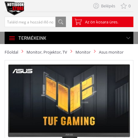
Belépés
0
Az ön kosara üres.
TERMÉKEINK
Főoldal
Monitor, Projektor, TV
Monitor
Asus monitor