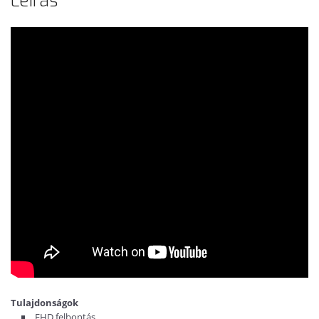
Leírás
Tulajdonságok
FHD felbontás