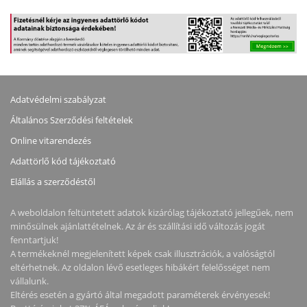
21:9, VA, WLED, 4000:1,
HDMI, DISPLAYPORT, 3
400CD, 1MS, 2XHDMI,
ÉV GARANCIA, FEKETE
DISPLAYPORT, 4XUSB
SZÍNBEN
TYPE-A, 3 ÉV GARANCIA,
FEKETE SZÍNBEN
Adatvédelmi szabályzat
Általános Szerződési feltételek
Online vitarendezés
Adattörlő kód tájékoztató
Elállás a szerződéstől
A weboldalon feltüntetett adatok kizárólag tájékoztató jellegűek, nem
minősülnek ajánlattételnek. Az ár és szállítási idő változás jogát
fenntartjuk!
A termékeknél megjelenített képek csak illusztrációk, a valóságtól
eltérhetnek. Az oldalon lévő esetleges hibákért felelősséget nem
vállalunk.
Eltérés esetén a gyártó által megadott paraméterek érvényesek!