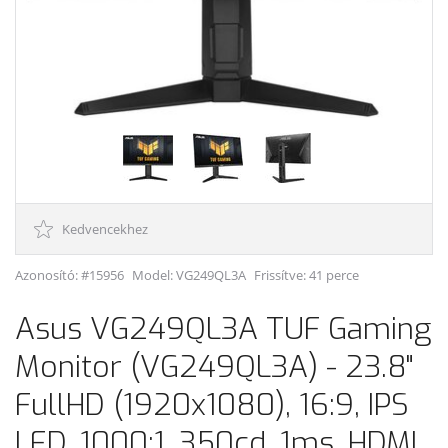
Kedvencekhez
Azonosító: #15956
Model:
VG249QL3A
Frissítve: 41 perce
Asus VG249QL3A TUF Gaming
Monitor (VG249QL3A) - 23.8"
FullHD (1920x1080), 16:9, IPS
LED, 1000:1, 350cd, 1ms, HDMI,