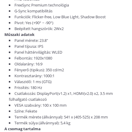
FreeSync Premium technológia
G-Sync kompatibilitás
Funkciók: Flicker-free, Low Blue Light, Shadow Boost
Pivot: Yes (+90° ~ -90°)
Beépített hangszórók: 2Wx2
Műszaki adatok
Panel mérete: 23.8"
Panel típusa: IPS
Panel háttérvilágítás: WLED
Felbontás: 1920x1080
Oldalarány: 16:9
Fényerő (tipikus): 350 cd/m2
Kontrasztarány: 1000:1
Válaszidő: 1 ms (GTG)
Frissítés: 180 Hz
Csatlakozás: DisplayPort(v1.2) x1, HDMI(v2.0) x2, 3.5 mm
fülhallgató csatlakozó
VESA szabvány: 100 x 100 mm
Színe: Fekete
Termék mérete (állvánnyal): 541 x (405-525) x 208 mm
Termék súlya (állvánnyal): 5,4 kg
A csomag tartalma