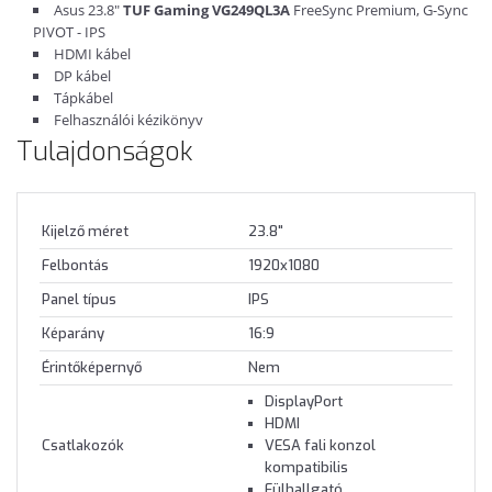
Asus 23.8"
TUF Gaming VG249QL3A
FreeSync Premium, G-Sync
PIVOT - IPS
HDMI kábel
DP kábel
Tápkábel
Felhasználói kézikönyv
Tulajdonságok
Kijelző méret
23.8"
Felbontás
1920x1080
Panel típus
IPS
Képarány
16:9
Érintőképernyő
Nem
DisplayPort
HDMI
Csatlakozók
VESA fali konzol
kompatibilis
Fülhallgató