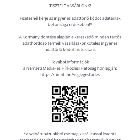
TISZTELT VÁSÁRLÓNK!
Fizetésnél kérje az ingyenes adattörlő kódot adatainak
biztonsága érdekében!*
A Kormány döntése alapján a kereskedő minden tartós
adathordozó termék vásárlásakor köteles ingyenes
adattörlő kódot biztosítani.
További információk
a Nemzeti Média- és Hírközlési Hatóság honlapján:
https://nmhh.hu/veglegestorles
*A webáruházunkból csomag kiszállítással leadott
megrendelésekkel kapcsolatban tájékoztatjuk, hogy az