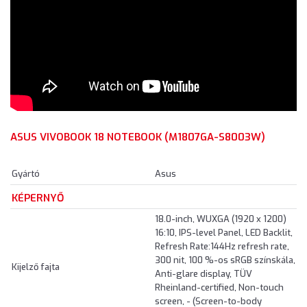
ASUS VIVOBOOK 18 NOTEBOOK (M1807GA-S8003W)
Gyártó
Asus
KÉPERNYŐ
18.0-inch, WUXGA (1920 x 1200)
16:10, IPS-level Panel, LED Backlit,
Refresh Rate:144Hz refresh rate,
300 nit, 100 %-os sRGB színskála,
Kijelző fajta
Anti-glare display, TÜV
Rheinland-certified, Non-touch
screen, - (Screen-to-body