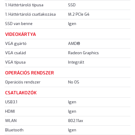
1. Háttértároló típusa
SSD
1. Háttértároló csatlakozása
M.2 PCIe G4
SSD van benne
Igen
VIDEOKÁRTYA
VGA gyártó
AMD®
VGA család
Radeon Graphics
VGA típusa
Integrált
OPERÁCIÓS RENDSZER
Operációs rendszer
No OS
CSATLAKOZÓK
USB3.1
Igen
HDMI
Igen
WLAN
802.11ax
Bluetooth
Igen