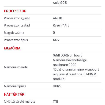
ratio)90%
PROCESSZOR
Processzor gyártó
AMD®
Processzor család
Ryzen™ AI 7
Magok száma
0
Processzor típus
445
MEMÓRIA
16GB DDR5 on board
Memória bővíthetősége
maximum:32GB
Memória mérete
*Dual-channel memory support
requires at least one SO-DIMM
module.
Memória típusa
DDR5
HÁTTÉRTÁR
1. Háttértároló mérete
1TB