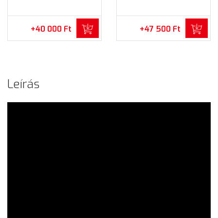
Operációs rendszer (FQC-
Operációs rendszer (FQC-
08925)
10537)
+40 000 Ft
+47 500 Ft
Leírás