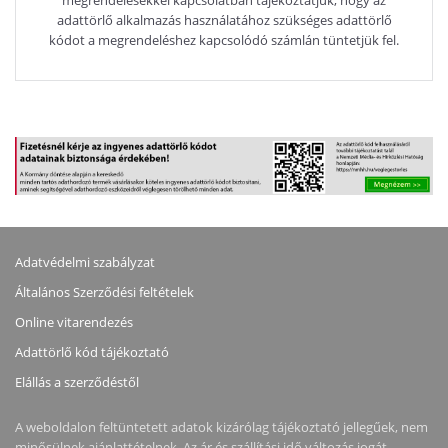
adattörlő alkalmazás használatához szükséges adattörlő
kódot a megrendeléshez kapcsolódó számlán tüntetjük fel.
Adatvédelmi szabályzat
Általános Szerződési feltételek
Online vitarendezés
Adattörlő kód tájékoztató
Elállás a szerződéstől
A weboldalon feltüntetett adatok kizárólag tájékoztató jellegűek, nem
minősülnek ajánlattételnek. Az ár és szállítási idő változás jogát