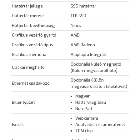
Háttértár jellege
SSD háttértár
Háttértár mérete
1TB SSD
Háttértár bővíthetőség
Nincs
Grafikus vezérlő gyártó
AMD
Grafikus vezérlő típus
AMD Radeon
Grafikus memória
Alaplapra Integrált
Opcionális külső meghajtó
Optikai meghajtó
(Külön megvásárolható)
Opcionális (Külön
Ethernet csatlakozó
megvásárolható átalakítóval)
Magyar
Billentyűzet
Háttérvilágítású
NumPad
Webkamera
Extrák
Adatvédelmi kamerafedél
TPM chip