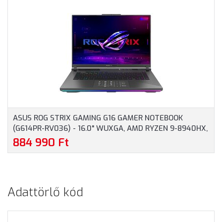
HX370, 32GB RAM, 1TB
SSD, MAGYAR
SSD, MAGYAR
BILLENTYŰZET,
BILLENTYŰZET,
OPERÁCIÓS RENDSZER
WINDOWS 11 HOME, 3
NÉLKÜL, 3 ÉV GARANCIA,
ÉV GARANCIA, EZÜST
KÉK SZÍNBEN
SZÍNBEN
ASUS ROG STRIX GAMING G16 GAMER NOTEBOOK
(G614PR-RV036) - 16.0" WUXGA, AMD RYZEN 9-8940HX,
16GB RAM, 1TB SSD, NVIDIA GEFORCE RTX 5070TI 12GB,
884 990 Ft
MAGYAR BILLENTYŰZET, OPERÁCIÓS RENDSZER NÉLKÜL,
3 ÉV GARANCIA, SZÜRKE SZÍNBEN
Adattörlő kód