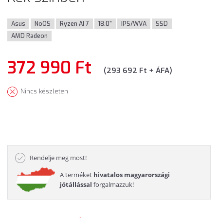
Asus
NoOS
Ryzen AI 7
18.0"
IPS/WVA
SSD
AMD Radeon
372 990 Ft
(293 692 Ft + ÁFA)
Nincs készleten
Rendelje meg most!
A terméket
hivatalos magyarországi
jótállással
forgalmazzuk!