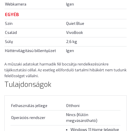
Webkamera
Igen
EGYÉB
Szín
Quiet Blue
Család
VivoBook
Súly
2,6 kg
Háttérvilágítású billentyűzet
Igen
A műszaki adatokat harmadik fél bocsátja rendelkezésünkre
tájékoztatási céllal. Az esetleg előforduló tartalmi hibákért nem tudunk
felelősséget vállalni.
Tulajdonságok
Felhasználás jellege
Otthoni
Nincs (Külön
Operációs rendszer
megvásárolható)
Windows 11 Home telepítve