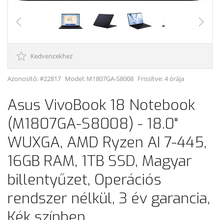
Kedvencekhez
Azonosító: #22817
Model:
M1807GA-S8008
Frissítve: 4 órája
Asus VivoBook 18 Notebook
(M1807GA-S8008) - 18.0"
WUXGA, AMD Ryzen AI 7-445,
16GB RAM, 1TB SSD, Magyar
billentyűzet, Operációs
rendszer nélkül, 3 év garancia,
Kék színben