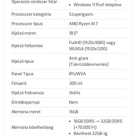
Operációs rendszer felár
Windows 11 Prof telepítve
Processzor kategória
Szupergyors
Processzor típus
AMD Ryzen AI 7
Kijelző méret
18.0"
FullHD (1920x1080) vagy
Kijelző felbontás
WUXGA (1920x1200)
Anti-glare
Kijelző típus
(Tükröződésmentes)
Panel Típus
IPS/WVA
Fényerő
300 nit
Kijelző frekvencia
144Hz
Érintőképernyő
Nem
Memória méret
16GB
16GB DDR5 -> 32GB DDR5
Memória bővíthetőség
(+70.000 Ft)
Bővíthető 32GB-ig