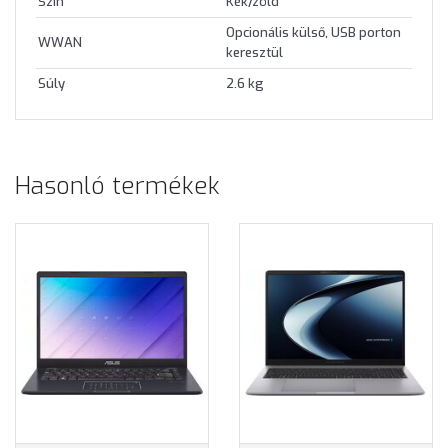
Szín
Kék/zöld
Opcionális külső, USB porton
WWAN
keresztül
Súly
2.6 kg
Hasonló termékek