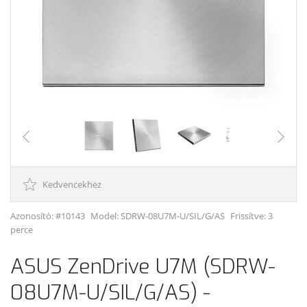
Kedvencekhez
Azonosító: #10143
Model:
SDRW-08U7M-U/SIL/G/AS
Frissítve: 3
perce
ASUS ZenDrive U7M (SDRW-
08U7M-U/SIL/G/AS) -