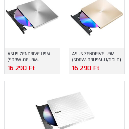
ASUS ZENDRIVE U9M
ASUS ZENDRIVE U9M
(SDRW-08U9M-
(SDRW-08U9M-U/GOLD)
U/SILVER) -
- ULTRAVÉKONY,
16 290 Ft
16 290 Ft
ULTRAVÉKONY,
HORDOZHATÓ 8-SZOROS
HORDOZHATÓ 8-SZOROS
KÜLSŐ DVD-ÍRÓ M-DISC
KÜLSŐ DVD-ÍRÓ M-DISC
TÁMOGATÁSSAL, ARANY
TÁMOGATÁSSAL, EZÜST