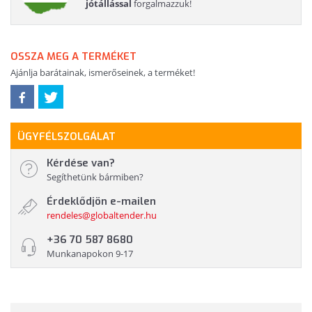
jótállással
forgalmazzuk!
OSSZA MEG A TERMÉKET
Ajánlja barátainak, ismerőseinek, a terméket!
ÜGYFÉLSZOLGÁLAT
Kérdése van?
Segíthetünk bármiben?
Érdeklődjön e-mailen
rendeles@globaltender.hu
+36 70 587 8680
Munkanapokon 9-17