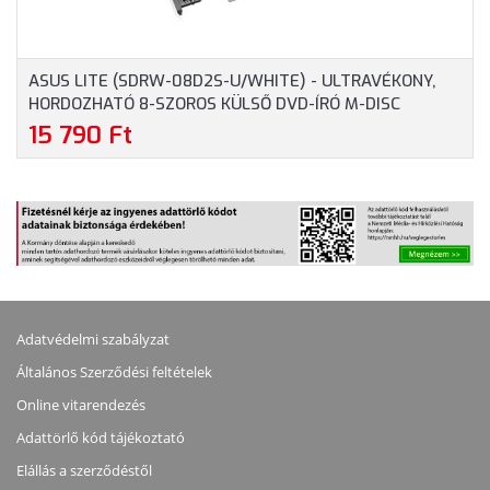
ASUS LITE (SDRW-08D2S-U/WHITE) - ULTRAVÉKONY,
HORDOZHATÓ 8-SZOROS KÜLSŐ DVD-ÍRÓ M-DISC
TÁMOGATÁSSAL, FEHÉR
15 790 Ft
Adatvédelmi szabályzat
Általános Szerződési feltételek
Online vitarendezés
Adattörlő kód tájékoztató
Elállás a szerződéstől