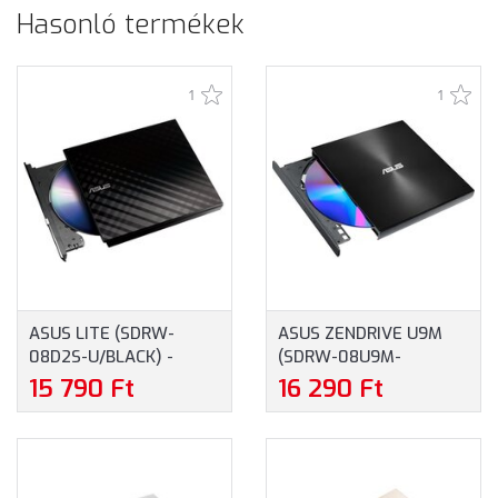
Hasonló termékek
1
1
ASUS LITE (SDRW-
ASUS ZENDRIVE U9M
08D2S-U/BLACK) -
(SDRW-08U9M-
ULTRAVÉKONY,
U/BLACK) -
15 790 Ft
16 290 Ft
HORDOZHATÓ 8-SZOROS
ULTRAVÉKONY,
KÜLSŐ DVD-ÍRÓ M-DISC
HORDOZHATÓ 8-SZOROS
TÁMOGATÁSSAL,
KÜLSŐ DVD-ÍRÓ M-DISC
FEKETE
TÁMOGATÁSSAL,
FEKETE