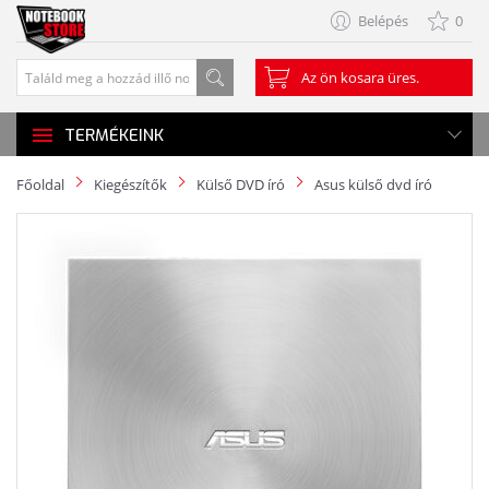
Belépés
0
Az ön kosara üres.
TERMÉKEINK
Főoldal
Kiegészítők
Külső DVD író
Asus külső dvd író