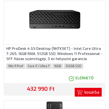
HP ProDesk 4 G1i Desktop (9H7X5ET) - Intel Core Ultra
7-265, 16GB RAM, 512GB SSD, Windows 11 Professional -
SFF Házas számítógép, 3 év helyszíni garancia
Win 11 Prof
Core i7 / Ultra 7
16GB
512GB SSD
ELÉRHETŐ
432 990 Ft
kosárba