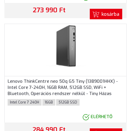
273 990 Ft
kosárba
Lenovo ThinkCentre neo 50q G5 Tiny (13B9001HHX) -
Intel Core 7-240H, 16GB RAM, 512GB SSD, WiFi +
Bluetooth, Operációs rendszer nélkül - Tiny Házas
számítógép
Intel Core 7 240H
16GB
512GB SSD
ELÉRHETŐ
284 990 Ft