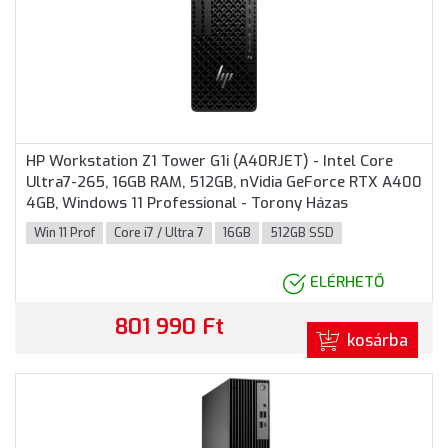
HP Workstation Z1 Tower G1i (A40RJET) - Intel Core
Ultra7-265, 16GB RAM, 512GB, nVidia GeForce RTX A400
4GB, Windows 11 Professional - Torony Házas
számítógép, 3 év helyszíni garancia
Win 11 Prof
Core i7 / Ultra 7
16GB
512GB SSD
ELÉRHETŐ
801 990 Ft
kosárba