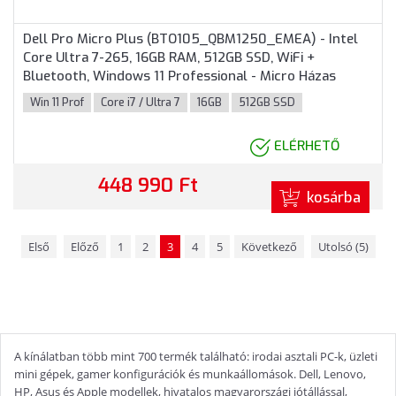
Dell Pro Micro Plus (BTO105_QBM1250_EMEA) - Intel
Core Ultra 7-265, 16GB RAM, 512GB SSD, WiFi +
Bluetooth, Windows 11 Professional - Micro Házas
számítógép, 3 év helyszíni garancia
Win 11 Prof
Core i7 / Ultra 7
16GB
512GB SSD
ELÉRHETŐ
448 990 Ft
kosárba
Első
Előző
1
2
3
4
5
Következő
Utolsó (5)
A kínálatban több mint 700 termék található: irodai asztali PC-k, üzleti
mini gépek, gamer konfigurációk és munkaállomások. Dell, Lenovo,
HP, Asus és Apple modellek, hivatalos magyarországi jótállással,