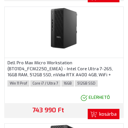
Dell Pro Max Micro Workstation
(BTO104_FCM2250_EMEA) - Intel Core Ultra 7-265,
16GB RAM, 512GB SSD, nVidia RTX A400 4GB, WiFi +
Bluetooth, Windows 11 Professional - Micro Házas
Win 11 Prof
Core i7 / Ultra 7
16GB
512GB SSD
számítógép, 3 év helyszíni garancia
ELÉRHETŐ
743 990 Ft
kosárba