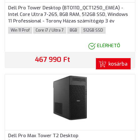
Dell Pro Tower Desktop (BTO110_QCT1250_EMEA) -
Intel Core Ultra 7-265, 8GB RAM, 512GB SSD, Windows
11 Professional - Torony Házas számítógép 3 év
garanciával
Win 11 Prof
Core i7 / Ultra 7
8GB
512GB SSD
ELÉRHETŐ
467 990 Ft
kosárba
Dell Pro Max Tower T2 Desktop