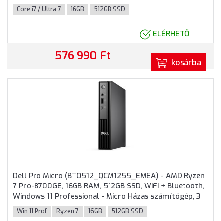
Házas számítógép 3 év garanciával
Core i7 / Ultra 7
16GB
512GB SSD
ELÉRHETŐ
576 990 Ft
kosárba
Dell Pro Micro (BTO512_QCM1255_EMEA) - AMD Ryzen
7 Pro-8700GE, 16GB RAM, 512GB SSD, WiFi + Bluetooth,
Windows 11 Professional - Micro Házas számítógép, 3
év helyszíni garancia
Win 11 Prof
Ryzen 7
16GB
512GB SSD