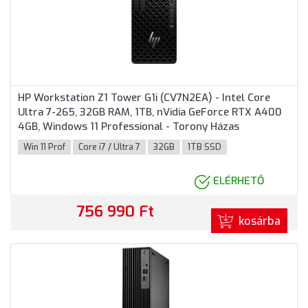
HP Workstation Z1 Tower G1i (CV7N2EA) - Intel Core
Ultra 7-265, 32GB RAM, 1TB, nVidia GeForce RTX A400
4GB, Windows 11 Professional - Torony Házas
számítógép, 3 év helyszíni garancia
Win 11 Prof
Core i7 / Ultra 7
32GB
1TB SSD
ELÉRHETŐ
756 990 Ft
kosárba