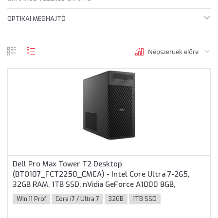
OPTIKAI MEGHAJTÓ
Népszerüek előre
rács
lista
nézet
nézet
Dell Pro Max Tower T2 Desktop
(BTO107_FCT2250_EMEA) - Intel Core Ultra 7-265,
32GB RAM, 1TB SSD, nVidia GeForce A1000 8GB,
Windows 11 Professional - Torony Házas számítógép 3
Win 11 Prof
Core i7 / Ultra 7
32GB
1TB SSD
év garanciával