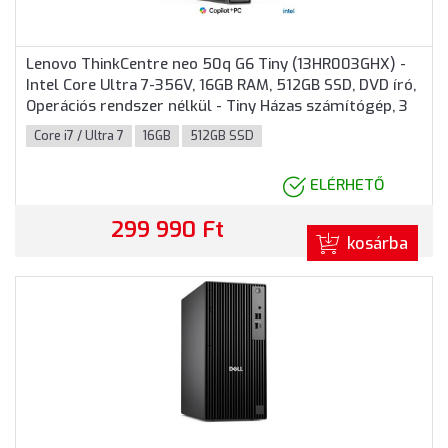
Lenovo ThinkCentre neo 50q G6 Tiny (13HR003GHX) -
Intel Core Ultra 7-356V, 16GB RAM, 512GB SSD, DVD író,
Operációs rendszer nélkül - Tiny Házas számítógép, 3
év helyszíni garancia
Core i7 / Ultra 7
16GB
512GB SSD
ELÉRHETŐ
299 990 Ft
kosárba