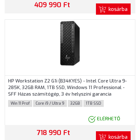
409 990 Ft
kosárba
HP Workstation Z2 G1i (B34KYES) - Intel Core Ultra 9-
285K, 32GB RAM, 1TB SSD, Windows 11 Professional -
SFF Házas számítógép, 3 év helyszíni garancia
Win 11 Prof
Core i9 / Ultra 9
32GB
1TB SSD
ELÉRHETŐ
718 990 Ft
kosárba