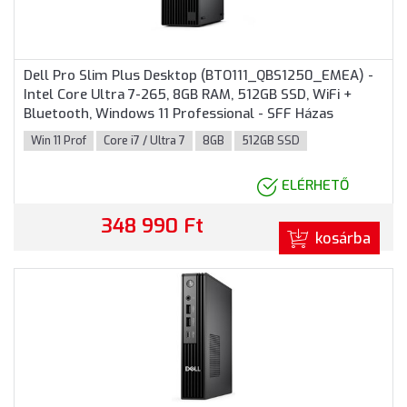
Dell Pro Slim Plus Desktop (BTO111_QBS1250_EMEA) -
Intel Core Ultra 7-265, 8GB RAM, 512GB SSD, WiFi +
Bluetooth, Windows 11 Professional - SFF Házas
számítógép, 3 év helyszíni garancia
Win 11 Prof
Core i7 / Ultra 7
8GB
512GB SSD
ELÉRHETŐ
348 990 Ft
kosárba