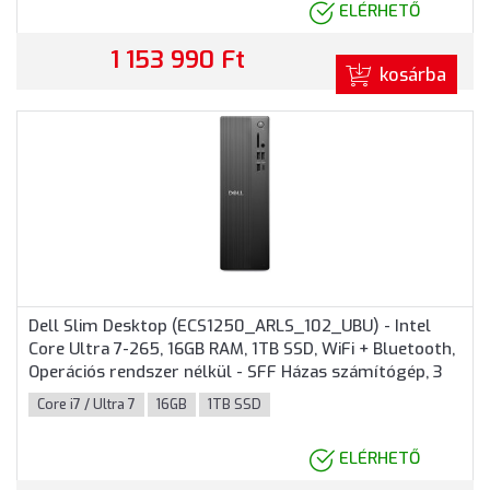
ELÉRHETŐ
1 153 990 Ft
kosárba
Dell Slim Desktop (ECS1250_ARLS_102_UBU) - Intel
Core Ultra 7-265, 16GB RAM, 1TB SSD, WiFi + Bluetooth,
Operációs rendszer nélkül - SFF Házas számítógép, 3
év helyszíni garancia
Core i7 / Ultra 7
16GB
1TB SSD
ELÉRHETŐ