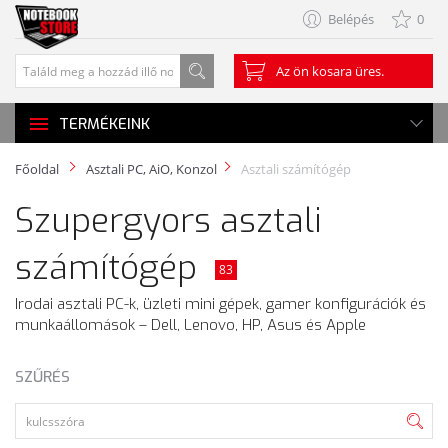
Belépés
0
Az ön kosara üres.
TERMÉKEINK
Főoldal
Asztali PC, AiO, Konzol
Asztali számítógép
Szupergyors asztali
számítógép
83
Irodai asztali PC-k, üzleti mini gépek, gamer konfigurációk és
munkaállomások – Dell, Lenovo, HP, Asus és Apple
SZŰRÉS