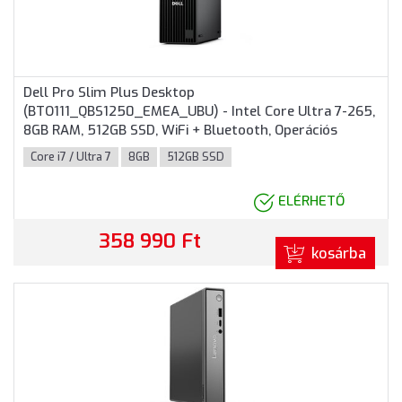
Dell Pro Slim Plus Desktop
(BTO111_QBS1250_EMEA_UBU) - Intel Core Ultra 7-265,
8GB RAM, 512GB SSD, WiFi + Bluetooth, Operációs
rendszer nélkül - SFF Házas számítógép, 3 év helyszíni
Core i7 / Ultra 7
8GB
512GB SSD
garancia
ELÉRHETŐ
358 990 Ft
kosárba