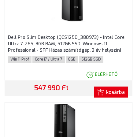
Dell Pro Slim Desktop (QCS1250_380973) - Intel Core
Ultra 7-265, 8GB RAM, 512GB SSD, Windows 11
Professional - SFF Házas számítógép, 3 év helyszíni
garancia
Win 11 Prof
Core i7 / Ultra 7
8GB
512GB SSD
ELÉRHETŐ
547 990 Ft
kosárba