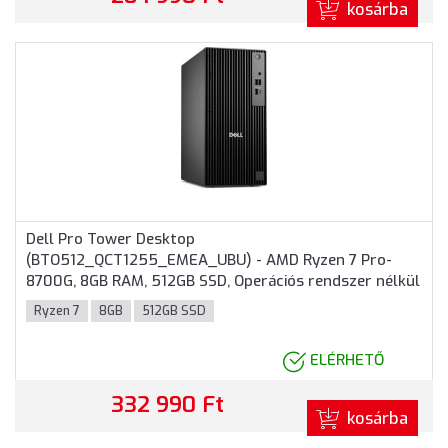
kosárba
Dell Pro Tower Desktop
(BTO512_QCT1255_EMEA_UBU) - AMD Ryzen 7 Pro-
8700G, 8GB RAM, 512GB SSD, Operációs rendszer nélkül
- Torony Házas számítógép 3 év garanciával
Ryzen 7
8GB
512GB SSD
ELÉRHETŐ
332 990 Ft
kosárba