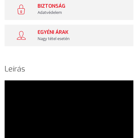
BIZTONSÁG
Adatvédelem
EGYÉNI ÁRAK
Nagy tétel esetén
Leírás