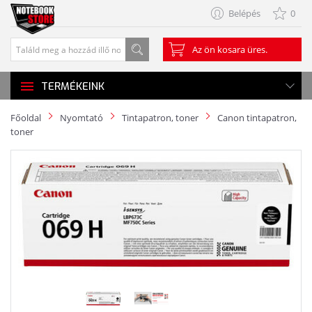
Belépés
0
Az ön kosara üres.
TERMÉKEINK
Főoldal
Nyomtató
Tintapatron, toner
Canon tintapatron,
toner