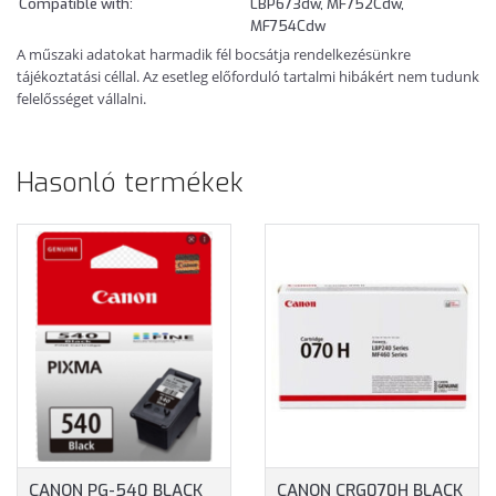
Compatible with:
LBP673dw, MF752Cdw,
MF754Cdw
A műszaki adatokat harmadik fél bocsátja rendelkezésünkre
tájékoztatási céllal. Az esetleg előforduló tartalmi hibákért nem tudunk
felelősséget vállalni.
Hasonló termékek
CANON PG-540 BLACK
CANON CRG070H BLACK