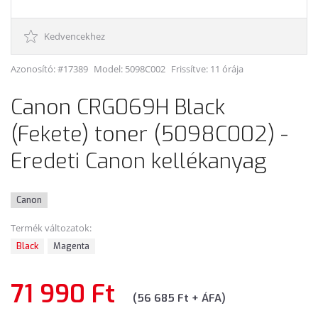
Kedvencekhez
Azonosító: #17389
Model:
5098C002
Frissítve: 11 órája
Canon CRG069H Black
(Fekete) toner (5098C002) -
Eredeti Canon kellékanyag
Canon
Termék változatok:
Black
Magenta
71 990 Ft
(56 685 Ft + ÁFA)