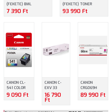
(FEKETE) 8ML
(FEKETE) TONER
TINTAPATRON
(5640C002) - EREDETI
7 390 Ft
93 990 Ft
(5225B001) - EREDETI
CANON KELLÉKANYAG
CANON KELLÉKANYAG
CANON CL-
CANON C-
CANON
541 COLOR
EXV 33
CRG069H
(SZÍNES) 8ML
BLACK
MAGENTA
9 090 Ft
16 790
89 990 Ft
TINTAPATRON
(FEKETE)
(BÍBOR)
Ft
(5227B001) -
TONER
TONER
EREDETI
(2785B002)
(5096C002) -