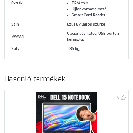
Extrák
TPM chip
Ujjlenyomat olvasó
Smart Card Reader
Szín
Ezüst/világos szürke
Opcionális külső, USB porton
WWAN
keresztül
Súly
1.84 kg
Hasonló termékek
6