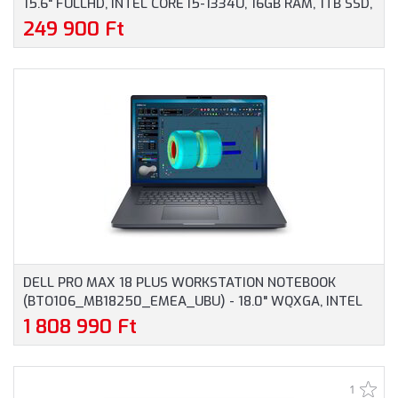
15.6" FULLHD, INTEL CORE I5-1334U, 16GB RAM, 1TB SSD,
MAGYAR BILLENTYŰZET, WINDOWS 11 HOME, 3 ÉV
249 900 Ft
GARANCIA, EZÜST SZÍNBEN
DELL PRO MAX 18 PLUS WORKSTATION NOTEBOOK
(BTO106_MB18250_EMEA_UBU) - 18.0" WQXGA, INTEL
CORE ULTRA 9-285HX, 32GB RAM, 1TB SSD, NVIDIA RTX
1 808 990 Ft
PRO 3000 BLACKWELL 12GB, MAGYAR BILLENTYŰZET,
OPERÁCIÓS RENDSZER NÉLKÜL, 3 ÉV GARANCIA,
GRAFITSZÜRKE SZÍNBEN
1