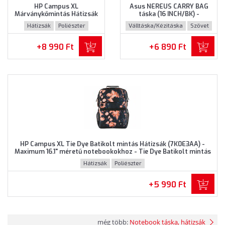
HP Campus XL
Asus NEREUS CARRY BAG
Márványkőmintás Hátizsák
táska (16 INCH/BK) -
(7K0E2AA) - Maximum 16.1"
Maximum 16" méretű
Hátizsák
Poliészter
Válltáska/Kézitáska
Szövet
méretű notebookokhoz,
notebookokhoz, Fekete
Márványkőmintás színben
színben
+8 990 Ft
+6 890 Ft
HP Campus XL Tie Dye Batikolt mintás Hátizsák (7K0E3AA) -
Maximum 16.1" méretű notebookokhoz - Tie Dye Batikolt mintás
színben
Hátizsák
Poliészter
+5 990 Ft
még több:
Notebook táska, hátizsák