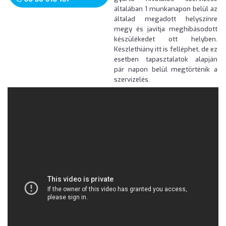
általában 1 munkanapon belül az
általad megadott helyszínre
megy és javítja meghibásodott
készülékedet ott helyben.
Készlethiány itt is felléphet, de ez
esetben tapasztalatok alapján
pár napon belül megtörténik a
szervizelés.