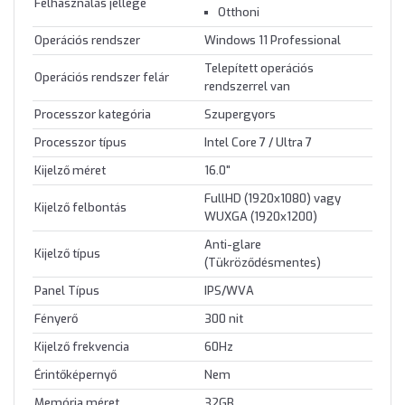
Felhasználás jellege
Otthoni
Operációs rendszer
Windows 11 Professional
Telepített operációs
Operációs rendszer felár
rendszerrel van
Processzor kategória
Szupergyors
Processzor típus
Intel Core 7 / Ultra 7
Kijelző méret
16.0"
FullHD (1920x1080) vagy
Kijelző felbontás
WUXGA (1920x1200)
Anti-glare
Kijelző típus
(Tükröződésmentes)
Panel Típus
IPS/WVA
Fényerő
300 nit
Kijelző frekvencia
60Hz
Érintőképernyő
Nem
Memória méret
32GB