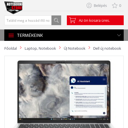
Belépés
0
Az ön kosara üres.
TERMÉKEINK
Főoldal
Laptop, Notebook
ÚJ Notebook
Dell új notebook