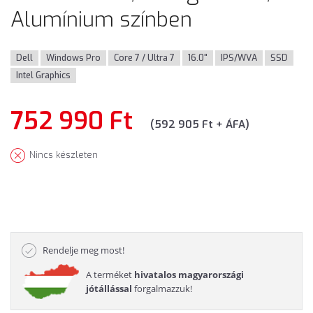
Alumínium színben
Dell
Windows Pro
Core 7 / Ultra 7
16.0"
IPS/WVA
SSD
Intel Graphics
752 990 Ft
(592 905 Ft + ÁFA)
Nincs készleten
Rendelje meg most!
A terméket
hivatalos magyarországi
jótállással
forgalmazzuk!