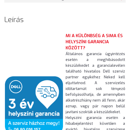
Leírás
MI A KÜLÖNBSÉG A SIMA ÉS
HELYSZÍNI GARANCIA
KÖZÖTT?
Általános garancia ügyintézés
esetén a meghibásodott
készülékedet a garancialevélen
található hivatalos Dell szervíz
partner egyikéhez Neked kell
eljuttatnod. A szervizelés
időtartamát sok tényező
befolyásolhatja, de amennyiben
alkatrészhiány nem áll fenn, akár
aznap, vagy pár napon belül
javítani szokták a készülékeket.
Helyszíni garancia esetén a
hibabejelentést követően a
gyártó hivatalos szervizese