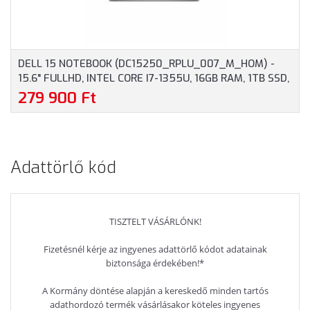
DELL 15 NOTEBOOK (DC15250_RPLU_007_M_HOM) -
15.6" FULLHD, INTEL CORE I7-1355U, 16GB RAM, 1TB SSD,
MAGYAR BILLENTYŰZET, WINDOWS 11 HOME, 3 ÉV
279 900 Ft
GARANCIA, EZÜST SZÍNBEN
Adattörlő kód
TISZTELT VÁSÁRLÓNK!
Fizetésnél kérje az ingyenes adattörlő kódot adatainak
biztonsága érdekében!*
A Kormány döntése alapján a kereskedő minden tartós
adathordozó termék vásárlásakor köteles ingyenes