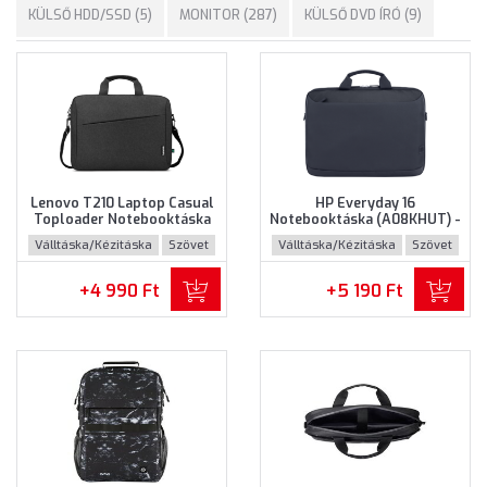
KÜLSŐ HDD/SSD (5)
MONITOR (287)
KÜLSŐ DVD ÍRÓ (9)
Lenovo T210 Laptop Casual
HP Everyday 16
Toploader Notebooktáska
Notebooktáska (A08KHUT) -
(GX41L83769) - Maximum
Maximum 16" méretű
Válltáska/Kézitáska
Szövet
Válltáska/Kézitáska
Szövet
15.6" méretű notebookokhoz
notebookokhoz - Szürke
- Fekete színben
színben
+4 990 Ft
+5 190 Ft