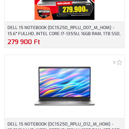
DELL 15 NOTEBOOK (DC15250_RPLU_007_M_HOM) -
15.6" FULLHD, INTEL CORE I7-1355U, 16GB RAM, 1TB SSD,
MAGYAR BILLENTYŰZET, WINDOWS 11 HOME, 3 ÉV
279 900 Ft
GARANCIA, EZÜST SZÍNBEN
5
DELL 15 NOTEBOOK (DC15250_RPLU_012_M_HOM) -