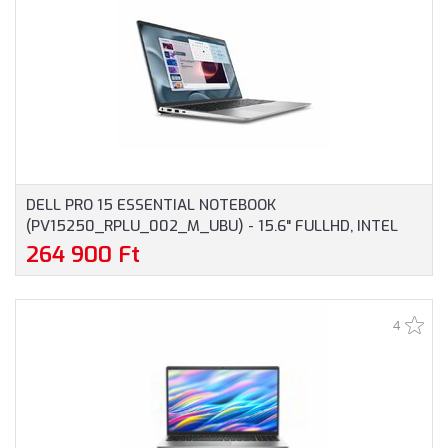
DELL PRO 15 ESSENTIAL NOTEBOOK
(PV15250_RPLU_002_M_UBU) - 15.6" FULLHD, INTEL
CORE I7-1355U, 16GB RAM, 512GB SSD, MAGYAR
264 900 Ft
BILLENTYŰZET, OPERÁCIÓS RENDSZER NÉLKÜL, 3 ÉV
GARANCIA, PLATINAEZÜST SZÍNBEN
4