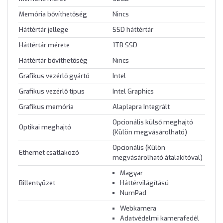
Memória bővíthetőség
Nincs
Háttértár jellege
SSD háttértár
Háttértár mérete
1TB SSD
Háttértár bővíthetőség
Nincs
Grafikus vezérlő gyártó
Intel
Grafikus vezérlő típus
Intel Graphics
Grafikus memória
Alaplapra Integrált
Opcionális külső meghajtó
Optikai meghajtó
(Külön megvásárolható)
Opcionális (Külön
Ethernet csatlakozó
megvásárolható átalakítóval)
Magyar
Billentyűzet
Háttérvilágítású
NumPad
Webkamera
Adatvédelmi kamerafedél