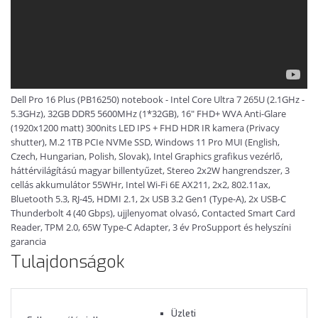
Dell Pro 16 Plus (PB16250) notebook - Intel Core Ultra 7 265U (2.1GHz -
5.3GHz), 32GB DDR5 5600MHz (1*32GB), 16" FHD+ WVA Anti-Glare
(1920x1200 matt) 300nits LED IPS + FHD HDR IR kamera (Privacy
shutter), M.2 1TB PCIe NVMe SSD, Windows 11 Pro MUI (English,
Czech, Hungarian, Polish, Slovak), Intel Graphics grafikus vezérlő,
háttérvilágítású magyar billentyűzet, Stereo 2x2W hangrendszer, 3
cellás akkumulátor 55WHr, Intel Wi-Fi 6E AX211, 2x2, 802.11ax,
Bluetooth 5.3, RJ-45, HDMI 2.1, 2x USB 3.2 Gen1 (Type-A), 2x USB-C
Thunderbolt 4 (40 Gbps), ujjlenyomat olvasó, Contacted Smart Card
Reader, TPM 2.0, 65W Type-C Adapter, 3 év ProSupport és helyszíni
garancia
Tulajdonságok
Üzleti