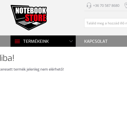
+36 70 587 8680
KAPCSOLAT
TERMÉKEINK
iba!
keresett termék jelenleg nem elérhető!