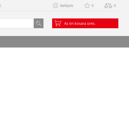
.
Belépés
0
0
Az ön kosara üres.