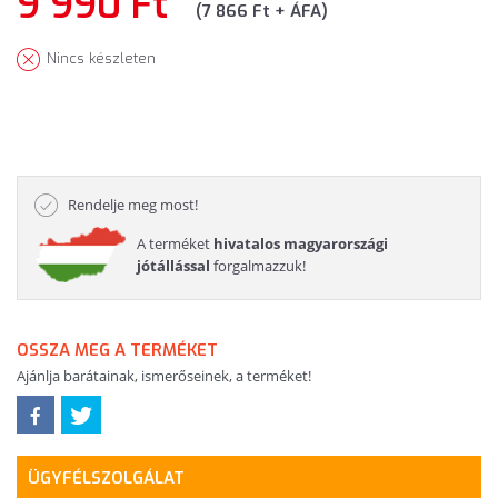
9 990 Ft
(7 866 Ft + ÁFA)
Nincs készleten
Rendelje meg most!
A terméket
hivatalos magyarországi
jótállással
forgalmazzuk!
OSSZA MEG A TERMÉKET
Ajánlja barátainak, ismerőseinek, a terméket!
ÜGYFÉLSZOLGÁLAT