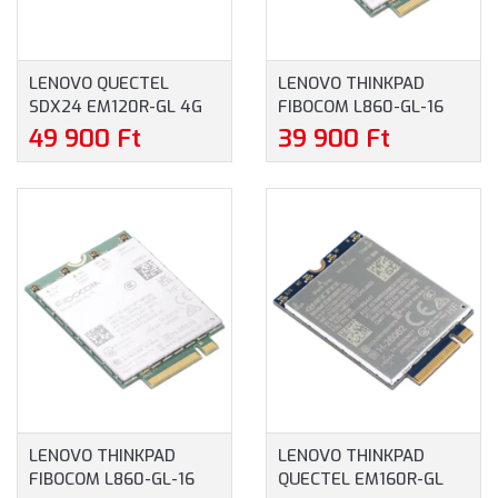
LENOVO QUECTEL
LENOVO THINKPAD
SDX24 EM120R-GL 4G
FIBOCOM L860-GL-16
WWAN ADAPTER L14
CAT16 4G LTE WWAN
49 900 Ft
39 900 Ft
G2, L15 G2, T14 G2, T14S
MODULE FOR THINKPAD
G2, T15 G2, P14S G2,
X1 CARBON GEN 10
P15S G2, X1 YOGA G6,
(4XC1K20993)
X13 G2, X13 YOGA G2
(4XC1D51447)
LENOVO THINKPAD
LENOVO THINKPAD
FIBOCOM L860-GL-16
QUECTEL EM160R-GL