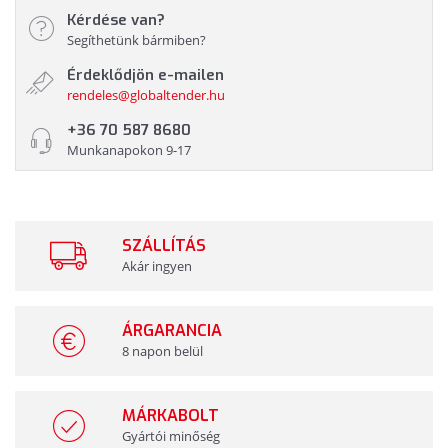
Kérdése van?
Segíthetünk bármiben?
Érdeklődjön e-mailen
rendeles@globaltender.hu
+36 70 587 8680
Munkanapokon 9-17
SZÁLLÍTÁS
Akár ingyen
ÁRGARANCIA
8 napon belül
MÁRKABOLT
Gyártói minőség