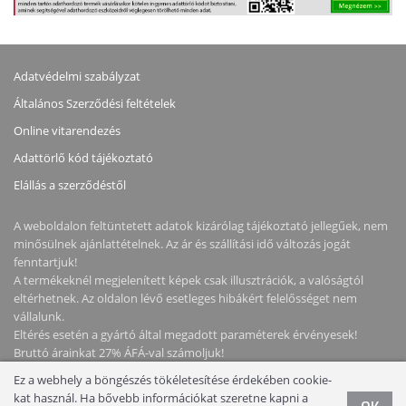
Adatvédelmi szabályzat
Általános Szerződési feltételek
Online vitarendezés
Adattörlő kód tájékoztató
Elállás a szerződéstől
A weboldalon feltüntetett adatok kizárólag tájékoztató jellegűek, nem
minősülnek ajánlattételnek. Az ár és szállítási idő változás jogát
fenntartjuk!
A termékeknél megjelenített képek csak illusztrációk, a valóságtól
eltérhetnek. Az oldalon lévő esetleges hibákért felelősséget nem
vállalunk.
Eltérés esetén a gyártó által megadott paraméterek érvényesek!
Bruttó árainkat 27% ÁFÁ-val számoljuk!
Ez a webhely a böngészés tökéletesítése érdekében cookie-
Copyright © 2026 NotebookStore. Minden jog fenntartva!
kat használ. Ha bővebb információkat szeretne kapni a