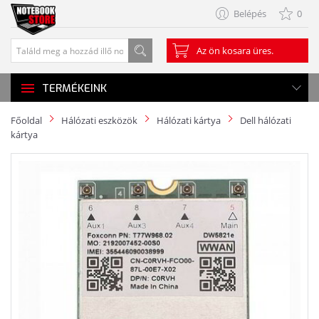
Belépés
0
Az ön kosara üres.
TERMÉKEINK
Főoldal
Hálózati eszközök
Hálózati kártya
Dell hálózati
kártya