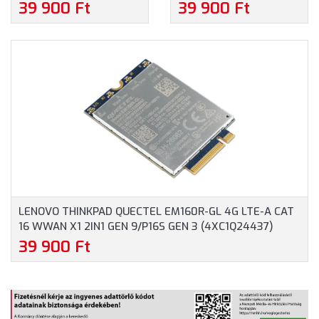
4G LTE CAT16 M.2
4G LTE-A CAT 16 WWAN
39 900 Ft
39 900 Ft
WWAN MODULE FOR X1
X1 CARBON GEN 12/P16V
YOGA GEN 8
GEN 2 (4XC1Q24436)
(4XC1M72797)
LENOVO THINKPAD QUECTEL EM160R-GL 4G LTE-A CAT
16 WWAN X1 2IN1 GEN 9/P16S GEN 3 (4XC1Q24437)
39 900 Ft