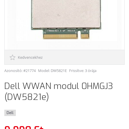
Kedvencekhez
Azonosító: #21774
Model:
DW5821E
Frissítve: 3 órája
Dell WWAN modul 0HMGJ3
(DW5821e)
Dell