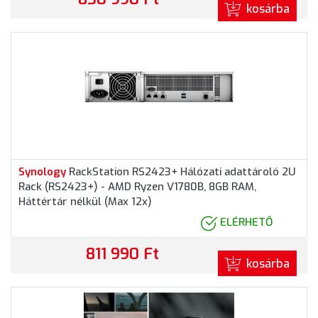
kosárba
Synology
RackStation RS2423+ Hálózati adattároló 2U
Rack (RS2423+) - AMD Ryzen V1780B, 8GB RAM,
Háttértár nélkül (Max 12x)
ELÉRHETŐ
811 990 Ft
kosárba