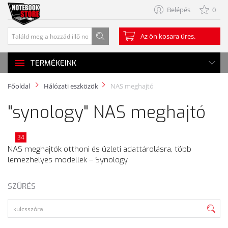
Belépés
0
Az ön kosara üres.
TERMÉKEINK
Főoldal
Hálózati eszközök
NAS meghajtó
"synology" NAS meghajtó
34
NAS meghajtók otthoni és üzleti adattárolásra, több
lemezhelyes modellek – Synology
SZŰRÉS