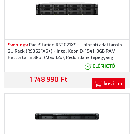
Synology
RackStation RS3621XS+ Hálózati adattároló
2U Rack (RS3621XS+) - Intel Xeon D-1541, 8GB RAM,
Háttértár nélkül (Max 12x), Redundáns tápegység
ELÉRHETŐ
1 748 990 Ft
kosárba