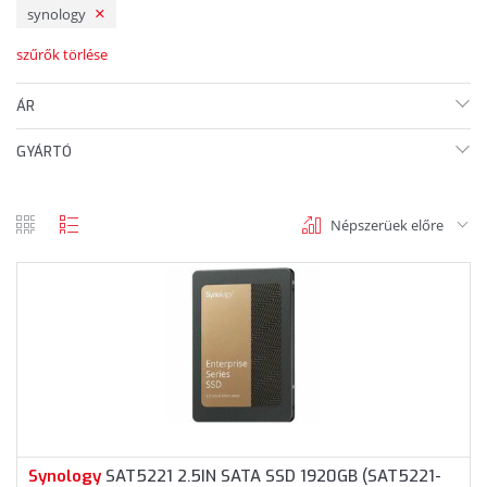
synology
szűrők törlése
ÁR
GYÁRTÓ
Népszerüek előre
rács
lista
nézet
nézet
Synology
SAT5221 2.5IN SATA SSD 1920GB (SAT5221-