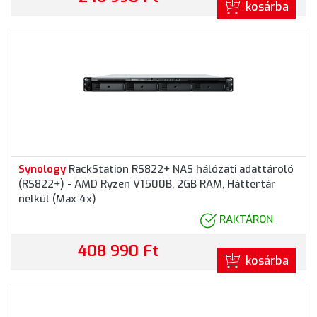
kosárba
Synology
RackStation RS822+ NAS hálózati adattároló
(RS822+) - AMD Ryzen V1500B, 2GB RAM, Háttértár
nélkül (Max 4x)
RAKTÁRON
408 990 Ft
kosárba