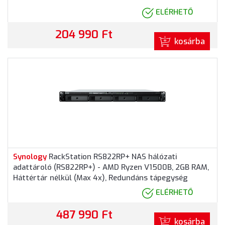
ELÉRHETŐ
204 990 Ft
kosárba
Synology
RackStation RS822RP+ NAS hálózati
adattároló (RS822RP+) - AMD Ryzen V1500B, 2GB RAM,
Háttértár nélkül (Max 4x), Redundáns tápegység
ELÉRHETŐ
487 990 Ft
kosárba