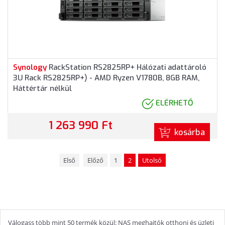
Synology
RackStation RS2825RP+ Hálózati adattároló
3U Rack RS2825RP+) - AMD Ryzen V1780B, 8GB RAM,
Háttértár nélkül
ELÉRHETŐ
1 263 990 Ft
kosárba
Első
Előző
1
2
Utolsó
Válogass több mint 50 termék közül: NAS meghajtók otthoni és üzleti