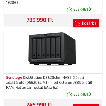
1920G)
ELÉRHETŐ
739 990 Ft
kosárba
Synology
DiskStation DS620slim NAS hálózati
adattároló (DS620SLIM) - Intel Celeron J3355, 2GB
RAM, Háttértár nélkül (Max 6x)
ELÉRHETŐ
246 990 Ft