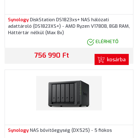
Synology
DiskStation DS1823xs+ NAS hálózati
adattároló (DS1823XS+) - AMD Ryzen V1780B, 8GB RAM,
Háttértár nélkül (Max 8x)
ELÉRHETŐ
756 990 Ft
kosárba
Synology
NAS bővítőegység (DX525) - 5 fiókos