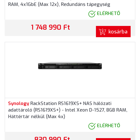
RAM, 4x1GbE (Max 12x), Redundáns tápegység
ELÉRHETŐ
1 748 990 Ft
kosárba
Synology
RackStation RS1619XS+ NAS hálózati
adattároló (RS1619XS+) - Intel Xeon D-1527, 8GB RAM,
Háttértár nélkül (Max 4x)
ELÉRHETŐ
830 990 Ft