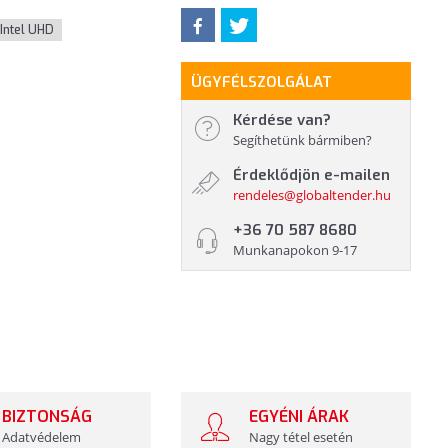
Intel UHD
ÜGYFÉLSZOLGÁLAT
Kérdése van?
Segíthetünk bármiben?
Érdeklődjön e-mailen
rendeles@globaltender.hu
+36 70 587 8680
Munkanapokon 9-17
BIZTONSÁG
EGYÉNI ÁRAK
Adatvédelem
Nagy tétel esetén