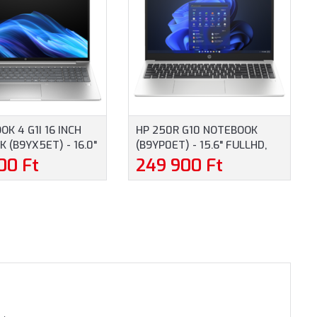
OK 4 G1I 16 INCH
HP 250R G10 NOTEBOOK
 (B9YX5ET) - 16.0"
(B9YP0ET) - 15.6" FULLHD,
NTEL CORE ULTRA
INTEL CORE 5-120U, 16GB
00 Ft
249 900 Ft
16GB RAM, 512GB
RAM, 512GB SSD, MAGYAR
YAR BILLENTYŰZET,
BILLENTYŰZET, WINDOWS 11
11 PROFESSIONAL,
HOME, 3 ÉV GARANCIA,
ANCIA, EZÜST
EZÜSTSZÜRKE SZÍNBEN