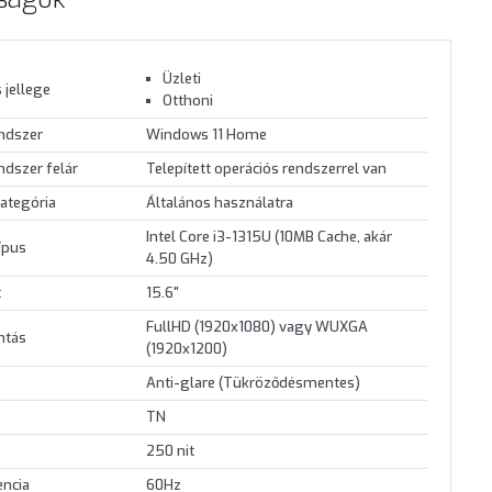
Üzleti
 jellege
Otthoni
endszer
Windows 11 Home
ndszer felár
Telepített operációs rendszerrel van
ategória
Általános használatra
Intel Core i3-1315U (10MB Cache, akár
ípus
4.50 GHz)
t
15.6"
FullHD (1920x1080) vagy WUXGA
ontás
(1920x1200)
Anti-glare (Tükröződésmentes)
TN
250 nit
encia
60Hz