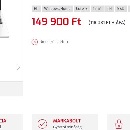
HP
Windows Home
Core i3
15.6"
TN
SSD
149 900 Ft
(118 031 Ft + ÁFA)
Nincs készleten
CIA
MÁRKABOLT
l
Gyártói minőség