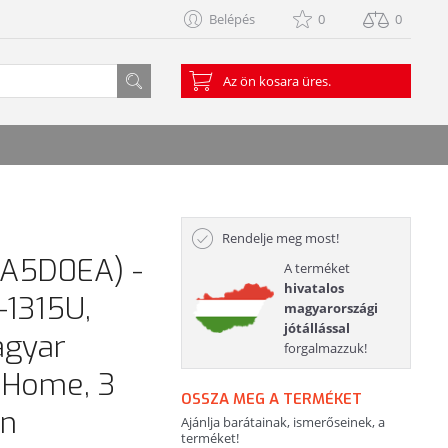
Belépés
0
0
Az ön kosara üres.
Rendelje meg most!
8A5D0EA) -
A terméket
hivatalos
3-1315U,
magyarországi
jótállással
agyar
forgalmazzuk!
1 Home, 3
OSSZA MEG A TERMÉKET
en
Ajánlja barátainak, ismerőseinek, a
terméket!