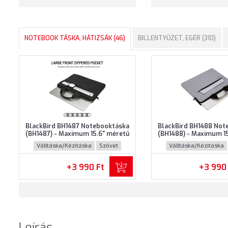
NOTEBOOK TÁSKA, HÁTIZSÁK (46)
BILLENTYŰZET, EGÉR (310)
BlackBird BH1487 Notebooktáska
BlackBird BH1488 Not
(BH1487) - Maximum 15.6" méretű
(BH1488) - Maximum 1
notebookokhoz - Fekete színben
notebookokhoz - Szür
Válltáska/Kézitáska
Szövet
Válltáska/Kézitáska
+3 990 Ft
+3 990
Leírás