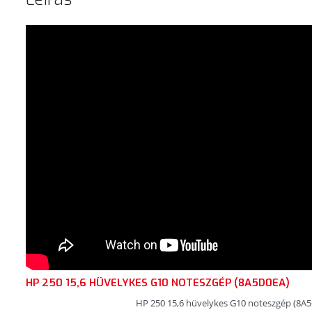
HP 250 15,6 HÜVELYKES G10 NOTESZGÉP (8A5D0EA)
HP 250 15,6 hüvelykes G10 noteszgép (8A