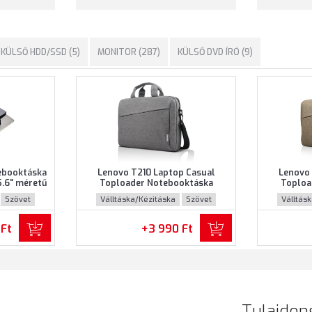
KÜLSŐ HDD/SSD (5)
MONITOR (287)
KÜLSŐ DVD ÍRÓ (9)
ebooktáska
Lenovo T210 Laptop Casual
Lenovo 
5.6" méretű
Toploader Notebooktáska
Toploa
ke színben
(GX40Q17231) - Maximum 15.6"
(GX40Q17
Szövet
Válltáska/Kézitáska
Szövet
Válltás
méretű notebookokhoz - Szürke
méretű n
színben
 Ft
+3 990 Ft
Tulajdon