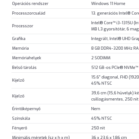
Operációs rendszer
Windows 11 Home
Processzorcsalád
13. generációs Intel® Cor
Intel® Core™ i3-1315U (I
Processzor
MB L3 gyorsítótár, 6 mag,
Grafika
Integrált, Intel® UHD Gra
Memória
8 GB DDR4-3200 MHz RAM
Memóriahelyek
2 SODIMM
Belső tárolás
512 GB-os PCIe® NVMe™
15.6" diagonal, FHD (1920 
Kijelző
45% NTSC
39,6 cm (15,6 hüvelyk) ké
Kijelző
csillogásmentes, 250 ni
Érintőképernyő
Nem
Színskála
45% NTSC
Fényerő
250 nit
Minimális méretek (sz x h x m)
36 x 23,6 x 1,86 cm