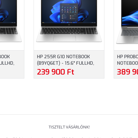
BOOK
HP 255R G10 NOTEBOOK
HP PROBO
FULLHD,
(B9YQ6ET) - 15.6" FULLHD,
NOTEBOOK
U, 16GB
AMD RYZEN 5-7535U, 16GB
WUXGA, I
239 900 Ft
389 9
MAGYAR
RAM, 512GB SSD, MAGYAR
5-225U, 
ERÁCIÓS
BILLENTYŰZET, WINDOWS 11
SSD, MAG
3 ÉV
HOME, 3 ÉV GARANCIA,
WINDOWS 
ZÜRKE
EZÜSTSZÜRKE SZÍNBEN
3 ÉV GAR
SZÍNBEN
TISZTELT VÁSÁRLÓNK!