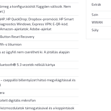
Extrák
tömeg a konfigurációtól függően változik. Nem
t.)
Szín
yHP; HP QuickDrop; Dropbox-promóció; HP Smart
WWAN
Diagnostics Windows; Express VPN; E-QR-kód;
 Amazon-ajánlatok; Adobe-ajánlat
Súly
Button Reset Recovery
 Wh-s lítiumion
 az ügyfél nem cserélheti ki. A jótállás alapján
Bluetooth® 5.3 vezeték nélküli kártya
– cseppálló billentyűzet hátsó megvilágítással és
l
era
ített digitális mikrofon
ch kézmozdulatok támogatásával és a koppintások