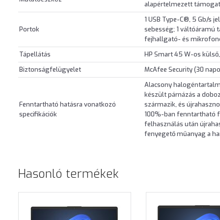
alapértelmezett támogat
1 USB Type-C®, 5 Gb/s jel
Portok
sebesség; 1 váltóáramú t
fejhallgató- és mikrofon
Tápellátás
HP Smart 45 W-os külső
Biztonságfelügyelet
McAfee Security (30 nap
Alacsony halogéntartalm
készült párnázás a dobo
Fenntartható hatásra vonatkozó
származik, és újrahaszno
specifikációk
100%-ban fenntartható f
felhasználás után újrah
fenyegető műanyag a ha
Hasonló termékek