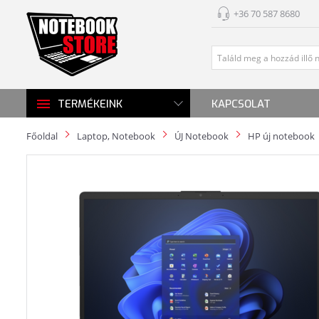
+36 70 587 8680
KAPCSOLAT
TERMÉKEINK
Főoldal
Laptop, Notebook
ÚJ Notebook
HP új notebook