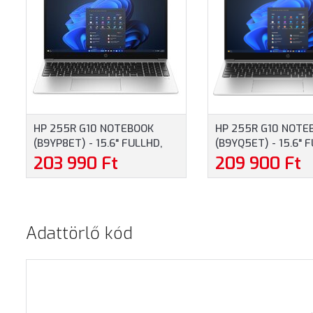
HP 255R G10 NOTEBOOK
HP 255R G10 NOTE
(B9YP8ET) - 15.6" FULLHD,
(B9YQ5ET) - 15.6" 
AMD RYZEN 3-7335U, 8GB
AMD RYZEN 5-7535
203 990 Ft
209 900 Ft
RAM, 512GB SSD, MAGYAR
RAM, 512GB SSD, 
BILLENTYŰZET, WINDOWS 11
BILLENTYŰZET, OP
HOME, 3 ÉV GARANCIA,
RENDSZER NÉLKÜL, 
EZÜST SZÍNBEN
GARANCIA, EZÜSTS
Adattörlő kód
SZÍNBEN