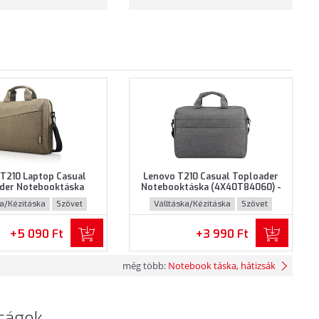
T210 Laptop Casual
Lenovo T210 Casual Toploader
der Notebooktáska
Notebooktáska (4X40T84060) -
232) - Maximum 15.6"
Maximum 15.6" méretű
ka/Kézitáska
Szövet
Válltáska/Kézitáska
Szövet
otebookokhoz - Barna
notebookokhoz - Szürke színben
színben
+5 090 Ft
+3 990 Ft
még több:
Notebook táska, hátizsák
ságok