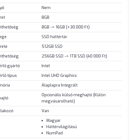
nyő
Nem
ret
8GB
íthetőség
8GB -> 16GB (+30.000 Ft)
lege
SSD háttértár
rete
512GB SSD
víthetőség
256GB SSD -> 1TB SSD (40 000 Ft)
érlő gyártó
Intel
érlő típus
Intel UHD Graphics
mória
Alaplapra Integrált
Opcionális külső meghajtó (Külön
hajtó
megvásárolható)
tlakozó
Van
Magyar
Háttérvilágítású
NumPad