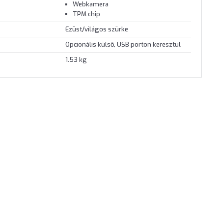
Webkamera
TPM chip
Ezüst/világos szürke
Opcionális külső, USB porton keresztül
1.53 kg