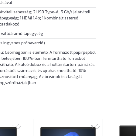
ásával
átviteli sebesség; 2 USB Type-A, 5 Gb/s jelátviteli
ápegység; 1 HDMI 1.4b; 1 kombinált sztereó
csatlakozó
, váltóáramú tápegység
os ingyenes próbaverzió)
ú; Csomagban is elérhető; A formázott papírpépből
z belsejében 100%-ban fenntartható forrásból
sítható; A külső doboz és a hullámkarton-párnázás
orrásból származik, és újrahasznosítható; 10%
asznosított műanyag; Az óceánok tisztaságát
ngszóróház(ak)ban
1
9