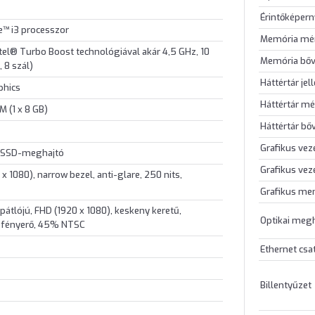
Érintőképer
e™ i3 processzor
Memória mé
ntel® Turbo Boost technológiával akár 4,5 GHz, 10
Memória bőv
 8 szál)
Háttértár jel
phics
Háttértár mé
 (1 x 8 GB)
Háttértár bő
Grafikus vez
 SSD-meghajtó
Grafikus vez
x 1080), narrow bezel, anti-glare, 250 nits,
Grafikus me
pátlójú, FHD (1920 x 1080), keskeny keretű,
Optikai meg
t fényerő, 45% NTSC
Ethernet csa
Billentyűzet