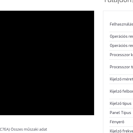
Felhasználás
Operációs r
Operációs re
Processzor k
Processzor t
Kijelző mére
Kijelző felb
Kijelző típus
Panel Típus
Fényerő
5C7EA) Összes műszaki adat
Kijelző frekv