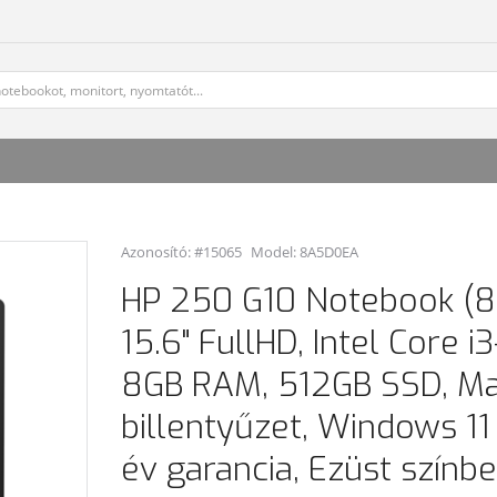
Azonosító: #15065
Model:
8A5D0EA
HP 250 G10 Notebook (
15.6" FullHD, Intel Core i
8GB RAM, 512GB SSD, M
billentyűzet, Windows 1
év garancia, Ezüst színb