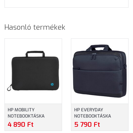
Hasonló termékek
HP MOBILITY
HP EVERYDAY
NOTEBOOKTÁSKA
NOTEBOOKTÁSKA
(4U9G9AA) - MAXIMUM
(A08KGAA) - MAXIMUM
4 890 Ft
5 790 Ft
14.0" MÉRETŰ
14" MÉRETŰ