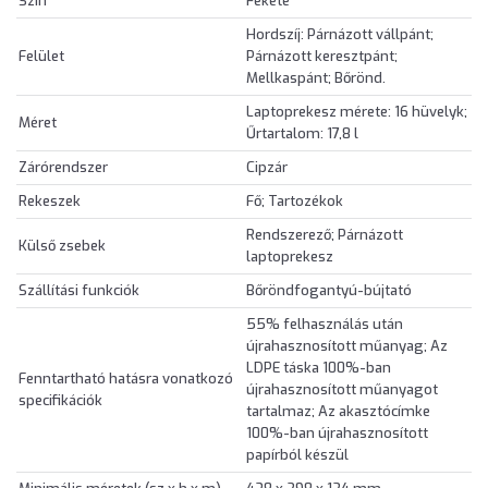
Szín
Fekete
Hordszíj: Párnázott vállpánt;
Felület
Párnázott keresztpánt;
Mellkaspánt; Bőrönd.
Laptoprekesz mérete: 16 hüvelyk;
Méret
Űrtartalom: 17,8 l
Zárórendszer
Cipzár
Rekeszek
Fő; Tartozékok
Rendszerező; Párnázott
Külső zsebek
laptoprekesz
Szállítási funkciók
Bőröndfogantyú-bújtató
55% felhasználás után
újrahasznosított műanyag; Az
LDPE táska 100%-ban
Fenntartható hatásra vonatkozó
újrahasznosított műanyagot
specifikációk
tartalmaz; Az akasztócímke
100%-ban újrahasznosított
papírból készül