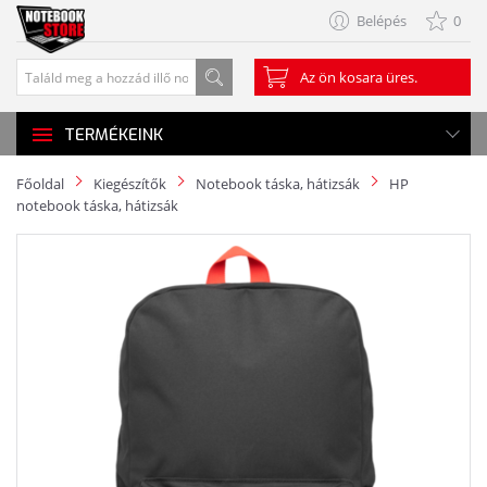
Belépés
0
Az ön kosara üres.
TERMÉKEINK
Főoldal
Kiegészítők
Notebook táska, hátizsák
HP
notebook táska, hátizsák