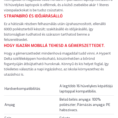
16 hüvelykes laptopok is elférnek, és a külső zsebekbe akár 1 literes
vizespalackokat is be tudsz csúsztatni.
STRAPABÍRÓ ÉS IDŐJÁRÁSÁLLÓ
Ez a hátizsák részben felhasználás után újrahasznosított, ellenálló
600D poliészterből készült; szakításálló és időjárásálló, így
biztonságban tudhatod és szárazon tarthatod benne a
felszerelésedet.
HOGY IGAZÁN MOBILLÁ TEHESD A GÉMERSZETTEDET.
Hogy a gémerszettedet mindenhová magaddal tudd vinni. A HyperX
Delta sokféleképpen hordozható, köszönhetően a bőrönd
fogantyúján átbújtatható huroknak. Könnyű és kis helyet foglal, így
tökéletes választás a napi ingázáshoz, az iskolai környezethez és
utazáshoz is.
A legtöbb 16 hüvelykes képátlójú
Hardverkompatibilitás
laptoppal kompatibilis.
Belső bélés anyaga: 100%
Anyag
poliészter; Párnázás anyaga: PE
habszivacs.