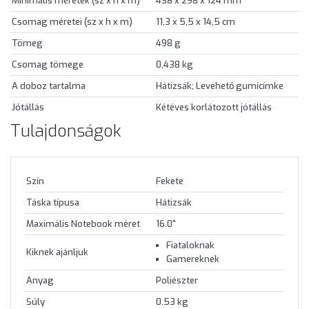
Minimális méretek (sz x h x m)
438 x 298 x 124 mm
Csomag méretei (sz x h x m)
11,3 x 5,5 x 14,5 cm
Tömeg
498 g
Csomag tömege
0,438 kg
A doboz tartalma
Hátizsák; Levehető gumicímke
Jótállás
Kétéves korlátozott jótállás
Tulajdonságok
Szín
Fekete
Táska típusa
Hátizsák
Maximális Notebook méret
16.0"
Fiataloknak
Kiknek ajánljuk
Gamereknek
Anyag
Poliészter
Súly
0.53 kg