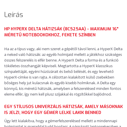
Leírás
HP HYPERX DELTA HÁTIZSÁK (8C525AA) - MAXIMUM 16"
MÉRETŰ NOTEBOOKOKHOZ, FEKETE SZÍNBEN
Ha az a típus vagy, aki nem szeret a gépétől távol lenni, a HyperX Delta
a neked való hátizsák: az egyéb holmijaid mellett a játékhoz szükséges
összes felszerelés is elfér benne. A HyperX Delta a forma és a funkció
tökéletes összhangját képviseli. Megtartotta a HyperX klasszikus
színpalettáját, egyéni húzózárait és belső bélését, és egy levehető
HyperX-címke is van rajta. A célzottan kialakított külső zsebekben
bőséges hely jut kulacsnak és egyéb kisebb holmiknak. A Delta egy
könnyű, kis méretű hátizsák, amelyben a felszerelésed minden fontos
eleme elfér, így nem kell plusz szíjakkal és rögzítőkkel bajlódnod.
EGY STÍLUSOS UNIVERZÁLIS HÁTIZSÁK, AMELY MÁSOKNAK
IS JELZI, HOGY EGY GÉMER LELKE LAKIK BENNED
Úgy lett kialakítva, hogy a gémerfelszerelésed mellett a mindennapi
holmijaidat is magaddal tudd hordani. A párnázott laptoprekeszben a