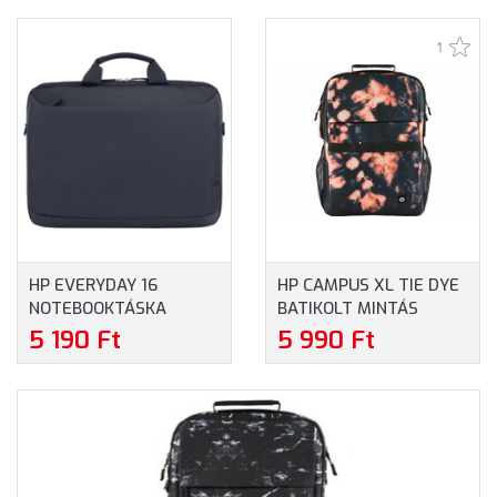
NOTEBOOKOKHOZ
NOTEBOOKOKHOZ
1
HP EVERYDAY 16
HP CAMPUS XL TIE DYE
NOTEBOOKTÁSKA
BATIKOLT MINTÁS
(A08KHUT) - MAXIMUM
HÁTIZSÁK (7K0E3AA) -
5 190 Ft
5 990 Ft
16" MÉRETŰ
MAXIMUM 16.1" MÉRETŰ
NOTEBOOKOKHOZ -
NOTEBOOKOKHOZ - TIE
SZÜRKE SZÍNBEN
DYE BATIKOLT MINTÁS
SZÍNBEN