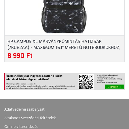
HP CAMPUS XL MÁRVÁNYKŐMINTÁS HÁTIZSÁK
(7K0E2AA) - MAXIMUM 16.1" MÉRETŰ NOTEBOOKOKHOZ,
MÁRVÁNYKŐMINTÁS SZÍNBEN
8 990 Ft
Adatvédelmi szabályzat
Általános Szerződési feltételek
Online vitarendezés