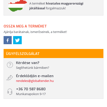
A terméket
hivatalos magyarországi
jótállással
forgalmazzuk!
OSSZA MEG A TERMÉKET
Ajánlja barátainak, ismerőseinek, a terméket!
ÜGYFÉLSZOLGÁLAT
Kérdése van?
Segíthetünk bármiben?
Érdeklődjön e-mailen
rendeles@globaltender.hu
+36 70 587 8680
Munkanapokon 9-17