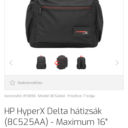
Kedvencekhez
Azonosító: #19056
Model:
8C524AA
Frissítve: 7 órája
HP HyperX Delta hátizsák
(8C525AA) - Maximum 16"