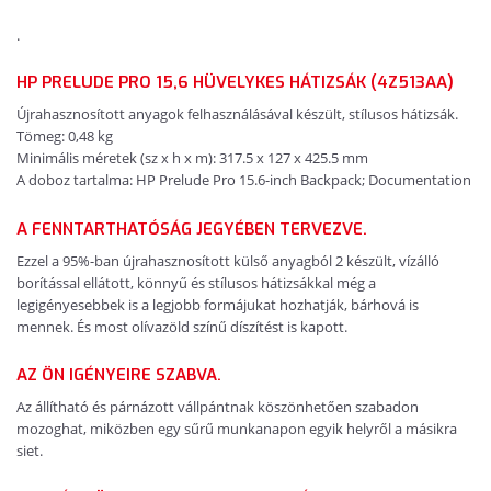
.
HP PRELUDE PRO 15,6 HÜVELYKES HÁTIZSÁK (4Z513AA)
Újrahasznosított anyagok felhasználásával készült, stílusos hátizsák.
Tömeg: 0,48 kg
Minimális méretek (sz x h x m): 317.5 x 127 x 425.5 mm
A doboz tartalma: HP Prelude Pro 15.6-inch Backpack; Documentation
A FENNTARTHATÓSÁG JEGYÉBEN TERVEZVE.
Ezzel a 95%-ban újrahasznosított külső anyagból 2 készült, vízálló
borítással ellátott, könnyű és stílusos hátizsákkal még a
legigényesebbek is a legjobb formájukat hozhatják, bárhová is
mennek. És most olívazöld színű díszítést is kapott.
AZ ÖN IGÉNYEIRE SZABVA.
Az állítható és párnázott vállpántnak köszönhetően szabadon
mozoghat, miközben egy sűrű munkanapon egyik helyről a másikra
siet.