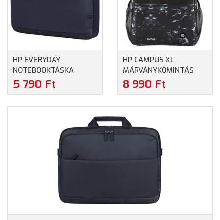
HP EVERYDAY
HP CAMPUS XL
NOTEBOOKTÁSKA
MÁRVÁNYKŐMINTÁS
(A08KGAA) - MAXIMUM
HÁTIZSÁK (7K0E2AA) -
5 790 Ft
8 990 Ft
14" MÉRETŰ
MAXIMUM 16.1" MÉRETŰ
NOTEBOOKOKHOZ
NOTEBOOKOKHOZ,
MÁRVÁNYKŐMINTÁS
SZÍNBEN