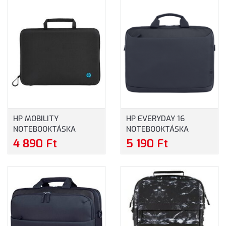
HP MOBILITY
HP EVERYDAY 16
NOTEBOOKTÁSKA
NOTEBOOKTÁSKA
(4U9G9AA) - MAXIMUM
(A08KHUT) - MAXIMUM
4 890 Ft
5 190 Ft
14.0" MÉRETŰ
16" MÉRETŰ
NOTEBOOKOKHOZ
NOTEBOOKOKHOZ -
SZÜRKE SZÍNBEN