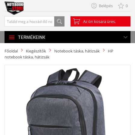
Belépés
0
Az ön kosara üres.
TERMÉKEINK
Főoldal
Kiegészítők
Notebook táska, hátizsák
HP
notebook táska, hátizsák