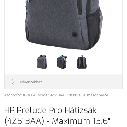
Kedvencekhez
Azonosító: #21664
Model:
4Z513AA
Frissítve: 20 másodperce
HP Prelude Pro Hátizsák
(4Z513AA) - Maximum 15.6"