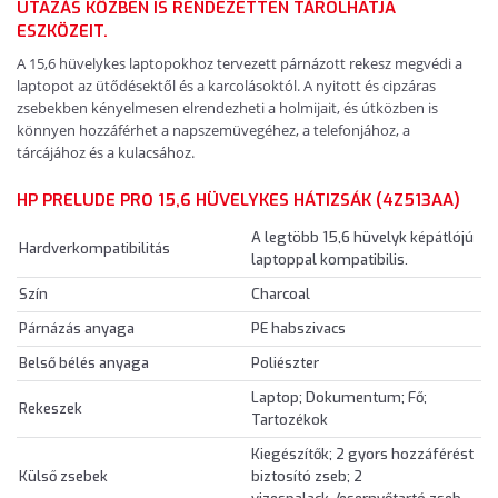
UTAZÁS KÖZBEN IS RENDEZETTEN TÁROLHATJA
ESZKÖZEIT.
A 15,6 hüvelykes laptopokhoz tervezett párnázott rekesz megvédi a
laptopot az ütődésektől és a karcolásoktól. A nyitott és cipzáras
zsebekben kényelmesen elrendezheti a holmijait, és útközben is
könnyen hozzáférhet a napszemüvegéhez, a telefonjához, a
tárcájához és a kulacsához.
HP PRELUDE PRO 15,6 HÜVELYKES HÁTIZSÁK (4Z513AA)
A legtöbb 15,6 hüvelyk képátlójú
Hardverkompatibilitás
laptoppal kompatibilis.
Szín
Charcoal
Párnázás anyaga
PE habszivacs
Belső bélés anyaga
Poliészter
Laptop; Dokumentum; Fő;
Rekeszek
Tartozékok
Kiegészítők; 2 gyors hozzáférést
Külső zsebek
biztosító zseb; 2