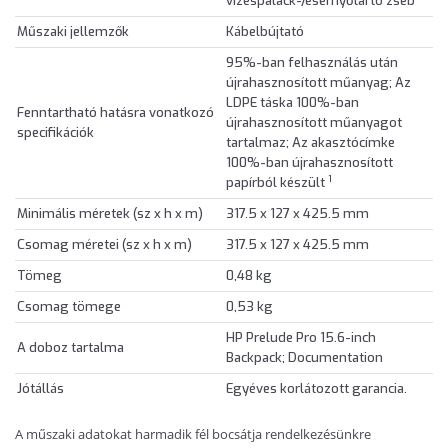
vizespalack-/esernyőtartó zseb
Műszaki jellemzők
Kábelbújtató
95%-ban felhasználás után
újrahasznosított műanyag; Az
LDPE táska 100%-ban
Fenntartható hatásra vonatkozó
újrahasznosított műanyagot
specifikációk
tartalmaz; Az akasztócímke
100%-ban újrahasznosított
1
papírból készült
Minimális méretek (sz x h x m)
317.5 x 127 x 425.5 mm
Csomag méretei (sz x h x m)
317.5 x 127 x 425.5 mm
Tömeg
0,48 kg
Csomag tömege
0,53 kg
HP Prelude Pro 15.6-inch
A doboz tartalma
Backpack; Documentation
Jótállás
Egyéves korlátozott garancia.
A műszaki adatokat harmadik fél bocsátja rendelkezésünkre