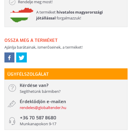
Rendelje meg most!
A terméket
hivatalos magyarországi
jótállással
forgalmazzuk!
OSSZA MEG A TERMÉKET
Ajánlja barátainak, ismerőseinek, a terméket!
ÜGYFÉLSZOLGÁLAT
Kérdése van?
Segíthetünk bármiben?
Érdeklődjön e-mailen
rendeles@globaltender.hu
+36 70 587 8680
Munkanapokon 9-17