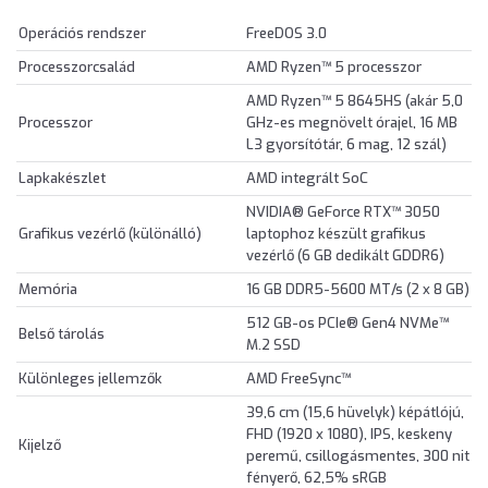
Operációs rendszer
FreeDOS 3.0
Processzorcsalád
AMD Ryzen™ 5 processzor
AMD Ryzen™ 5 8645HS (akár 5,0
Processzor
GHz-es megnövelt órajel, 16 MB
L3 gyorsítótár, 6 mag, 12 szál)
Lapkakészlet
AMD integrált SoC
NVIDIA® GeForce RTX™ 3050
Grafikus vezérlő (különálló)
laptophoz készült grafikus
vezérlő (6 GB dedikált GDDR6)
Memória
16 GB DDR5-5600 MT/s (2 x 8 GB)
512 GB-os PCIe® Gen4 NVMe™
Belső tárolás
M.2 SSD
Különleges jellemzők
AMD FreeSync™
39,6 cm (15,6 hüvelyk) képátlójú,
FHD (1920 x 1080), IPS, keskeny
Kijelző
peremű, csillogásmentes, 300 nit
fényerő, 62,5% sRGB