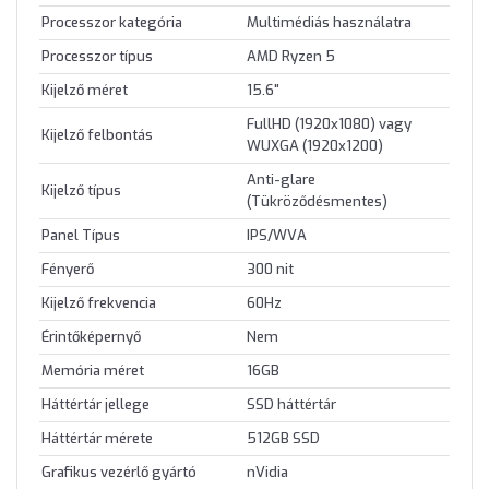
Processzor kategória
Multimédiás használatra
Processzor típus
AMD Ryzen 5
Kijelző méret
15.6"
FullHD (1920x1080) vagy
Kijelző felbontás
WUXGA (1920x1200)
Anti-glare
Kijelző típus
(Tükröződésmentes)
Panel Típus
IPS/WVA
Fényerő
300 nit
Kijelző frekvencia
60Hz
Érintőképernyő
Nem
Memória méret
16GB
Háttértár jellege
SSD háttértár
Háttértár mérete
512GB SSD
Grafikus vezérlő gyártó
nVidia