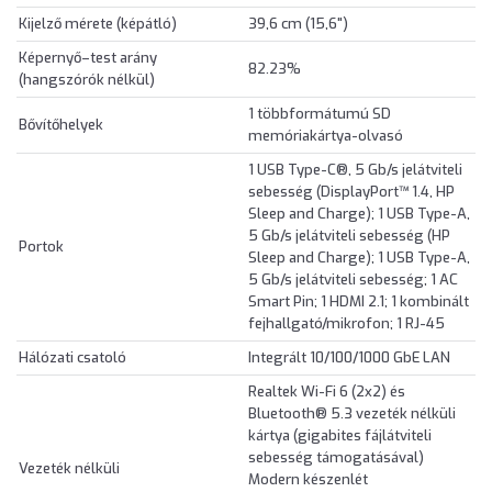
Kijelző mérete (képátló)
39,6 cm (15,6")
Képernyő–test arány
82.23%
(hangszórók nélkül)
1 többformátumú SD
Bővítőhelyek
memóriakártya-olvasó
1 USB Type-C®, 5 Gb/s jelátviteli
sebesség (DisplayPort™ 1.4, HP
Sleep and Charge); 1 USB Type-A,
5 Gb/s jelátviteli sebesség (HP
Portok
Sleep and Charge); 1 USB Type-A,
5 Gb/s jelátviteli sebesség; 1 AC
Smart Pin; 1 HDMI 2.1; 1 kombinált
fejhallgató/mikrofon; 1 RJ-45
Hálózati csatoló
Integrált 10/100/1000 GbE LAN
Realtek Wi-Fi 6 (2x2) és
Bluetooth® 5.3 vezeték nélküli
kártya (gigabites fájlátviteli
sebesség támogatásával)
Vezeték nélküli
Modern készenlét