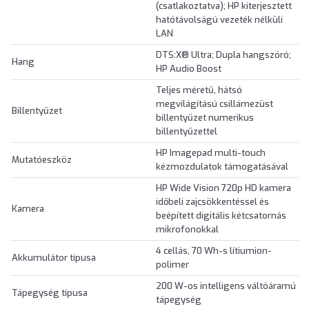
(csatlakoztatva); HP kiterjesztett
hatótávolságú vezeték nélküli
LAN
DTS:X® Ultra; Dupla hangszóró;
Hang
HP Audio Boost
Teljes méretű, hátsó
megvilágítású csillámezüst
Billentyűzet
billentyűzet numerikus
billentyűzettel
HP Imagepad multi-touch
Mutatóeszköz
kézmozdulatok támogatásával
HP Wide Vision 720p HD kamera
időbeli zajcsökkentéssel és
Kamera
beépített digitális kétcsatornás
mikrofonokkal
4 cellás, 70 Wh-s lítiumion-
Akkumulátor típusa
polimer
200 W-os intelligens váltóáramú
Tápegység típusa
tápegység