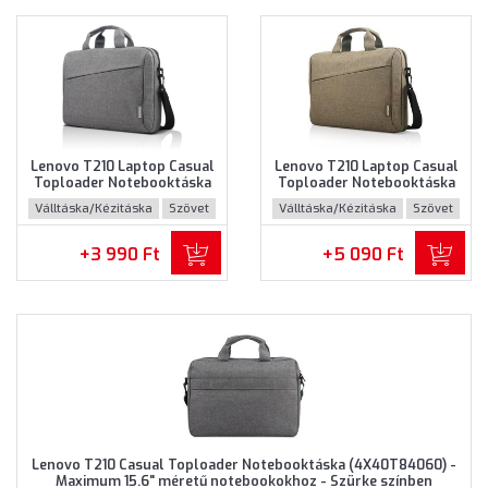
Lenovo T210 Laptop Casual
Lenovo T210 Laptop Casual
Toploader Notebooktáska
Toploader Notebooktáska
(GX40Q17231) - Maximum
(GX40Q17232) - Maximum
Válltáska/Kézitáska
Szövet
Válltáska/Kézitáska
Szövet
15.6" méretű notebookokhoz
15.6" méretű notebookokhoz
- Szürke színben
- Barna színben
+3 990 Ft
+5 090 Ft
Lenovo T210 Casual Toploader Notebooktáska (4X40T84060) -
Maximum 15.6" méretű notebookokhoz - Szürke színben