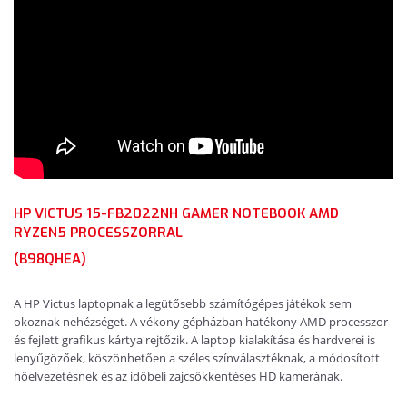
HP VICTUS 15-FB2022NH GAMER NOTEBOOK AMD
RYZEN5 PROCESSZORRAL
(B98QHEA)
A HP Victus laptopnak a legütősebb számítógépes játékok sem
okoznak nehézséget. A vékony gépházban hatékony AMD processzor
és fejlett grafikus kártya rejtőzik. A laptop kialakítása és hardverei is
lenyűgözőek, köszönhetően a széles színválasztéknak, a módosított
hőelvezetésnek és az időbeli zajcsökkentéses HD kamerának.