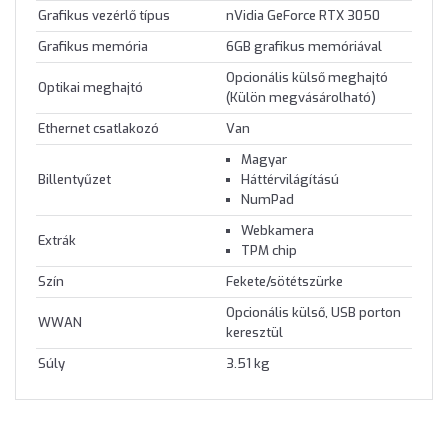
Grafikus vezérlő típus
nVidia GeForce RTX 3050
Grafikus memória
6GB grafikus memóriával
Opcionális külső meghajtó
Optikai meghajtó
(Külön megvásárolható)
Ethernet csatlakozó
Van
Magyar
Billentyűzet
Háttérvilágítású
NumPad
Webkamera
Extrák
TPM chip
Szín
Fekete/sötétszürke
Opcionális külső, USB porton
WWAN
keresztül
Súly
3.51 kg