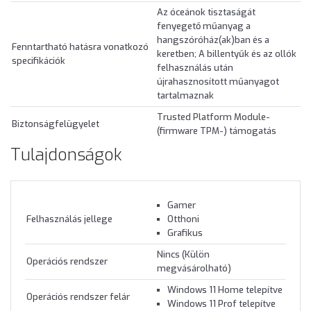
Az óceánok tisztaságát
fenyegető műanyag a
hangszóróház(ak)ban és a
Fenntartható hatásra vonatkozó
keretben; A billentyűk és az ollók
specifikációk
felhasználás után
újrahasznosított műanyagot
tartalmaznak
Trusted Platform Module-
Biztonságfelügyelet
(firmware TPM-) támogatás
Tulajdonságok
Gamer
Felhasználás jellege
Otthoni
Grafikus
Nincs (Külön
Operációs rendszer
megvásárolható)
Windows 11 Home telepítve
Operációs rendszer felár
Windows 11 Prof telepítve