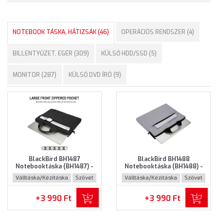
NOTEBOOK TÁSKA, HÁTIZSÁK (46)
OPERÁCIÓS RENDSZER (4)
BILLENTYŰZET, EGÉR (309)
KÜLSŐ HDD/SSD (5)
MONITOR (287)
KÜLSŐ DVD ÍRÓ (9)
BlackBird BH1487
BlackBird BH1488
Notebooktáska (BH1487) -
Notebooktáska (BH1488) -
Maximum 15.6" méretű
Maximum 15.6" méretű
Válltáska/Kézitáska
Szövet
Válltáska/Kézitáska
Szövet
notebookokhoz - Fekete
notebookokhoz - Szürke
színben
színben
+3 990 Ft
+3 990 Ft