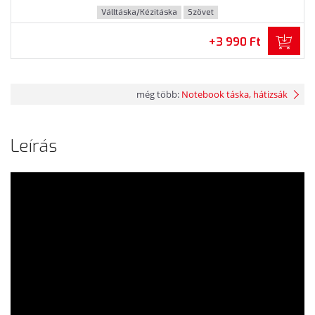
Válltáska/Kézitáska
Szövet
+3 990 Ft
még több:
Notebook táska, hátizsák
Leírás