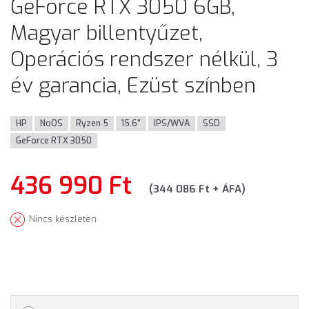
GeForce RTX 3050 6GB,
Magyar billentyűzet,
Operációs rendszer nélkül, 3
év garancia, Ezüst színben
HP
NoOS
Ryzen 5
15.6"
IPS/WVA
SSD
GeForce RTX 3050
436 990 Ft
(344 086 Ft + ÁFA)
Nincs készleten