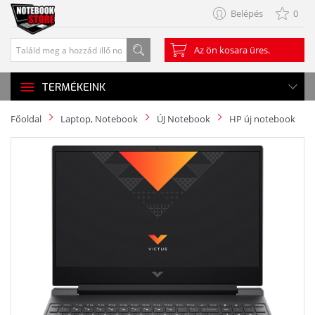
Belépés
0
Az ön kosara üres.
TERMÉKEINK
Főoldal
Laptop, Notebook
ÚJ Notebook
HP új notebook