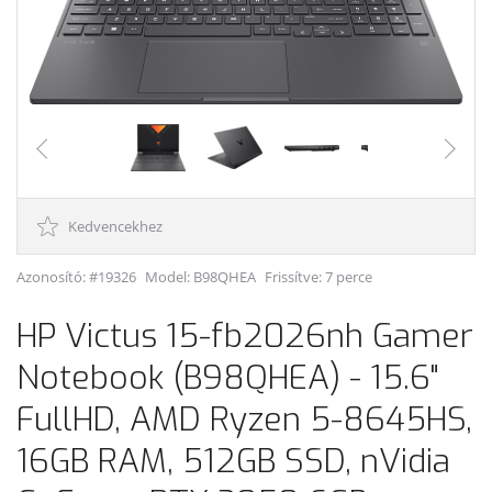
Kedvencekhez
Azonosító: #19326
Model:
B98QHEA
Frissítve: 7 perce
HP Victus 15-fb2026nh Gamer
Notebook (B98QHEA) - 15.6"
FullHD, AMD Ryzen 5-8645HS,
16GB RAM, 512GB SSD, nVidia