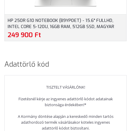
HP 250R G10 NOTEBOOK (B9YP0ET) - 15.6" FULLHD,
INTEL CORE 5-120U, 16GB RAM, 512GB SSD, MAGYAR
BILLENTYŰZET, WINDOWS 11 HOME, 3 ÉV GARANCIA,
249 900 Ft
EZÜSTSZÜRKE SZÍNBEN
Adattörlő kód
TISZTELT VÁSÁRLÓNK!
Fizetésnél kérje az ingyenes adattörlő kódot adatainak
biztonsága érdekében!*
A Kormány döntése alapján a kereskedő minden tartós
adathordozó termék vásárlásakor köteles ingyenes
adattörlő kódot biztosítani.