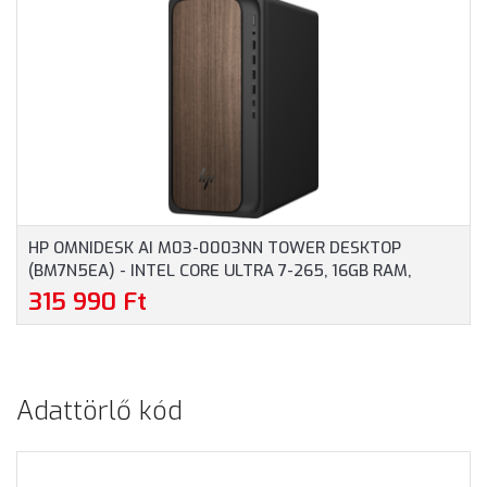
WINDOWS 11
HÁZAS SZÁMÍTÓGÉP, 3
PROFESSIONAL -
ÉV HELYSZÍNI GARANCIA
TORONY HÁZAS
SZÁMÍTÓGÉP, 3 ÉV
HELYSZÍNI GARANCIA
HP OMNIDESK AI M03-0003NN TOWER DESKTOP
(BM7N5EA) - INTEL CORE ULTRA 7-265, 16GB RAM,
512GB SSD, WIFI + BLUETOOTH, OPERÁCIÓS RENDSZER
315 990 Ft
NÉLKÜL - TORONY HÁZAS SZÁMÍTÓGÉP, 3 ÉV HELYSZÍNI
GARANCIA
Adattörlő kód