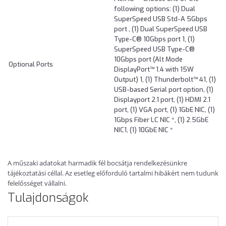
following options: (1) Dual
SuperSpeed USB Std-A 5Gbps
port , (1) Dual SuperSpeed USB
Type-C® 10Gbps port 1, (1)
SuperSpeed USB Type-C®
10Gbps port (Alt Mode
Optional Ports
DisplayPort™ 1.4 with 15W
Output) 1, (1) Thunderbolt™ 41, (1)
USB-based Serial port option, (1)
Displayport 2.1 port, (1) HDMI 2.1
port, (1) VGA port, (1) 1GbE NIC, (1)
1Gbps Fiber LC NIC *, (1) 2.5GbE
NIC1, (1) 10GbE NIC *
A műszaki adatokat harmadik fél bocsátja rendelkezésünkre
tájékoztatási céllal. Az esetleg előforduló tartalmi hibákért nem tudunk
felelősséget vállalni.
Tulajdonságok