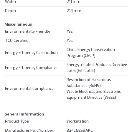
Width
211 mm
Depth
218 mm
Miscellaneous
Environmentally Friendly
Yes
TCO Certified
Yes
China Energy Conservation
Energy Efficiency Certification
Program (CECP)
Energy-related Products Directive
Energy Efficiency Compliance
Lot 6 (ErP Lot 6)
Restriction of Hazardous
Substances (RoHS)
Environmental Compliance
Waste Electrical and Electronic
Equipment Directive (WEEE)
General Information
Product Type
Workstation
Manufacturer Part Number
B34L5ES#AKC