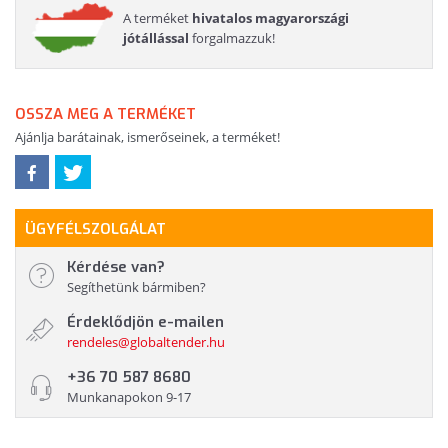
A terméket
hivatalos magyarországi
jótállással
forgalmazzuk!
OSSZA MEG A TERMÉKET
Ajánlja barátainak, ismerőseinek, a terméket!
ÜGYFÉLSZOLGÁLAT
Kérdése van?
Segíthetünk bármiben?
Érdeklődjön e-mailen
rendeles@globaltender.hu
+36 70 587 8680
Munkanapokon 9-17