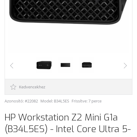
Kedvencekhez
Azonosító: #22082
Model:
B34L5ES
Frissítve: 7 perce
HP Workstation Z2 Mini G1a
(B34L5ES) - Intel Core Ultra 5-