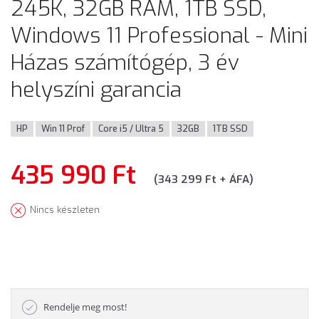
245K, 32GB RAM, 1TB SSD,
Windows 11 Professional - Mini
Házas számítógép, 3 év
helyszíni garancia
HP
Win 11 Prof
Core i5 / Ultra 5
32GB
1TB SSD
435 990 Ft
(343 299 Ft + ÁFA)
Nincs készleten
Rendelje meg most!