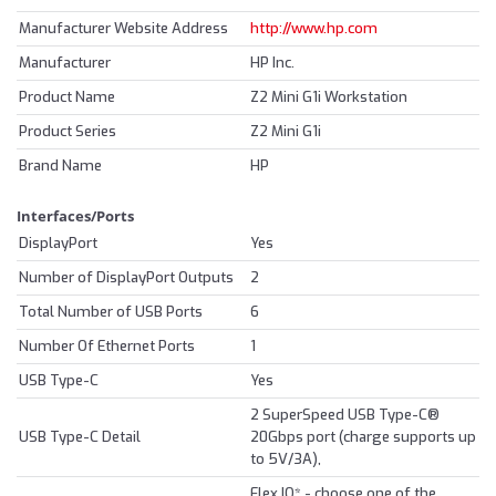
Manufacturer Website Address
http://www.hp.com
Manufacturer
HP Inc.
Product Name
Z2 Mini G1i Workstation
Product Series
Z2 Mini G1i
Brand Name
HP
Interfaces/Ports
DisplayPort
Yes
Number of DisplayPort Outputs
2
Total Number of USB Ports
6
Number Of Ethernet Ports
1
USB Type-C
Yes
2 SuperSpeed USB Type-C®
USB Type-C Detail
20Gbps port (charge supports up
to 5V/3A),
Flex IO* - choose one of the