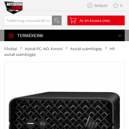
Belépés
0
Az ön kosara üres.
TERMÉKEINK
Főoldal
Asztali PC, AiO, Konzol
Asztali számítógép
HP
asztali számítógép