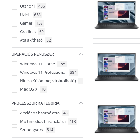
Otthoni
406
Üzleti
658
Gamer
158
Grafikus
60
Átalakítható
52
OPERÁCIÓS RENDSZER
Windows 11 Home
155
Windows 11 Professional
384
Nincs (Külön megvásárolható)
422
Mac OS X
10
PROCESSZOR KATEGÓRIA
Általános használatra
43
Multimédiás használatra
413
Szupergyors
514