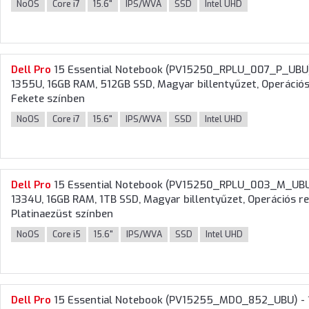
NoOS
Core i7
15.6"
IPS/WVA
SSD
Intel UHD
Dell
Pro
15 Essential Notebook (PV15250_RPLU_007_P_UBU) - 
1355U, 16GB RAM, 512GB SSD, Magyar billentyűzet, Operációs 
Fekete színben
NoOS
Core i7
15.6"
IPS/WVA
SSD
Intel UHD
Dell
Pro
15 Essential Notebook (PV15250_RPLU_003_M_UBU) - 
1334U, 16GB RAM, 1TB SSD, Magyar billentyűzet, Operációs ren
Platinaezüst színben
NoOS
Core i5
15.6"
IPS/WVA
SSD
Intel UHD
Dell
Pro
15 Essential Notebook (PV15255_MDO_852_UBU) - 1