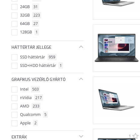
24GB
31
32GB
223
64GB
27
128GB
1
48GB
1
HÁTTÉRTÁR JELLEGE
192GB
1
SSD háttértár
959
96GB
2
SSD+HDD háttértár
1
GRAFIKUS VEZÉRLŐ GYÁRTÓ
Intel
503
nVidia
217
AMD
233
Qualcomm
5
Apple
2
1
EXTRÁK