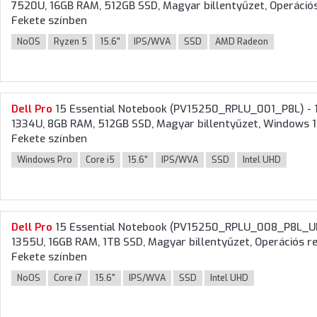
7520U, 16GB RAM, 512GB SSD, Magyar billentyűzet, Operációs 
Fekete színben
NoOS
Ryzen 5
15.6"
IPS/WVA
SSD
AMD Radeon
Dell
Pro
15 Essential Notebook (PV15250_RPLU_001_P8L) - 15.
1334U, 8GB RAM, 512GB SSD, Magyar billentyűzet, Windows 
Fekete színben
Windows Pro
Core i5
15.6"
IPS/WVA
SSD
Intel UHD
Dell
Pro
15 Essential Notebook (PV15250_RPLU_008_P8L_UBU) 
1355U, 16GB RAM, 1TB SSD, Magyar billentyűzet, Operációs re
Fekete színben
NoOS
Core i7
15.6"
IPS/WVA
SSD
Intel UHD