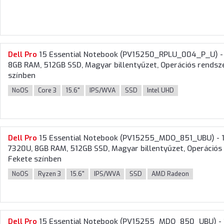
Dell
Pro
15 Essential Notebook (PV15250_RPLU_004_P_U) - 15
8GB RAM, 512GB SSD, Magyar billentyűzet, Operációs rendszer
színben
NoOS
Core 3
15.6"
IPS/WVA
SSD
Intel UHD
Dell
Pro
15 Essential Notebook (PV15255_MDO_851_UBU) - 15
7320U, 8GB RAM, 512GB SSD, Magyar billentyűzet, Operációs r
Fekete színben
NoOS
Ryzen 3
15.6"
IPS/WVA
SSD
AMD Radeon
Dell
Pro
15 Essential Notebook (PV15255_MDO_850_UBU) - 1