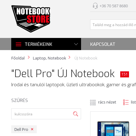
+36 70 587 8680
KAPCSOLAT
TERMÉKEINK
Főoldal
Laptop, Notebook
ÚJ Notebook
"Dell Pro" ÚJ Notebook
151
Irodai és tanulói laptopok, üzleti ultrabookok, gamer és gra
SZŰRÉS
rács nézet
lis
Dell Pro