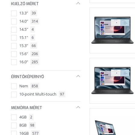
KIJELZŐ MÉRET
13.3"
39
14.0"
314
14.5"
4
15.1"
6
15.3"
66
15.6"
206
16.0"
285
16.3"
1
ÉRINTŐKÉPERNYŐ
16.1"
5
Nem
858
17.3"
13
10-point Multi-touch
97
18.0"
25
14.2"
2
MEMÓRIA MÉRET
4GB
2
8GB
98
16GB
577