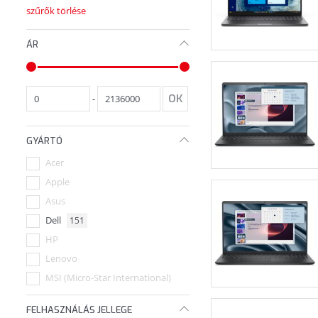
szűrők törlése
ÁR
-
GYÁRTÓ
Acer
Apple
Asus
Dell
151
HP
Lenovo
MSI (Micro-Star International)
FELHASZNÁLÁS JELLEGE