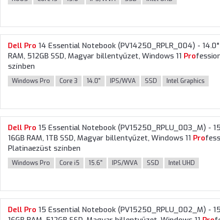
Dell
Pro
14 Essential Notebook (PV14250_RPLR_004) - 14.0"
RAM, 512GB SSD, Magyar billentyűzet, Windows 11
Pro
fession
színben
Windows Pro
Core 3
14.0"
IPS/WVA
SSD
Intel Graphics
Dell
Pro
15 Essential Notebook (PV15250_RPLU_003_M) - 15.6
16GB RAM, 1TB SSD, Magyar billentyűzet, Windows 11
Pro
fess
Platinaezüst színben
Windows Pro
Core i5
15.6"
IPS/WVA
SSD
Intel UHD
Dell
Pro
15 Essential Notebook (PV15250_RPLU_002_M) - 15.6