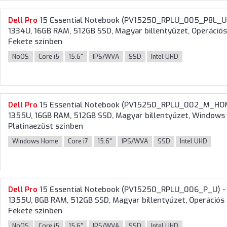
Dell
Pro
15 Essential Notebook (PV15250_RPLU_005_P8L_UBU) 
1334U, 16GB RAM, 512GB SSD, Magyar billentyűzet, Operációs 
Fekete színben
NoOS
Core i5
15.6"
IPS/WVA
SSD
Intel UHD
Dell
Pro
15 Essential Notebook (PV15250_RPLU_002_M_HOM) - 
1355U, 16GB RAM, 512GB SSD, Magyar billentyűzet, Windows 1
Platinaezüst színben
Windows Home
Core i7
15.6"
IPS/WVA
SSD
Intel UHD
Dell
Pro
15 Essential Notebook (PV15250_RPLU_006_P_U) - 15.
1355U, 8GB RAM, 512GB SSD, Magyar billentyűzet, Operációs r
Fekete színben
NoOS
Core i5
15.6"
IPS/WVA
SSD
Intel UHD