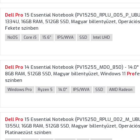
Dell
Pro
15 Essential Notebook (PV15250_RPLU_005_P_UBU) - 
1334U, 16GB RAM, 512GB SSD, Magyar billentyűzet, Operációs 
Fekete színben
NoOS
Core i5
15.6"
IPS/WVA
SSD
Intel UHD
Dell
Pro
14 Essential Notebook (PV15255_MDO_850) - 14.0" 
8GB RAM, 512GB SSD, Magyar billentyűzet, Windows 11
Pro
fe
színben
Windows Pro
Ryzen 5
14.0"
IPS/WVA
SSD
AMD Radeon
Dell
Pro
15 Essential Notebook (PV15250_RPLU_002_M_UBU) - 
1355U, 16GB RAM, 512GB SSD, Magyar billentyűzet, Operációs 
Platinaezüst színben