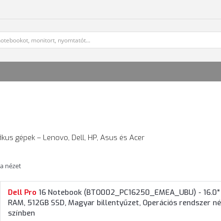
fikus gépek – Lenovo, Dell, HP, Asus és Acer
ta nézet
Dell
Pro
16 Notebook (BTO002_PC16250_EMEA_UBU) - 16.0" 
RAM, 512GB SSD, Magyar billentyűzet, Operációs rendszer nél
színben