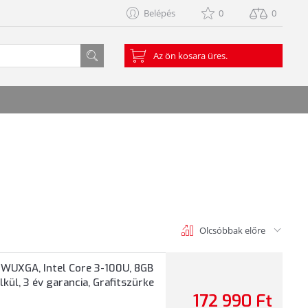
Belépés
0
0
Az ön kosara üres.
Olcsóbbak előre
WUXGA, Intel Core 3-100U, 8GB
kül, 3 év garancia, Grafitszürke
172 990 Ft