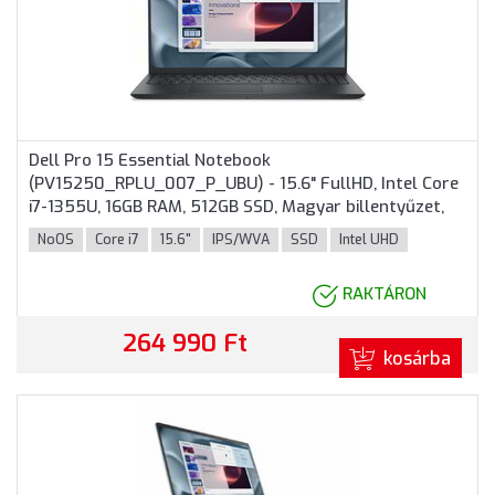
Dell Pro 15 Essential Notebook
(PV15250_RPLU_007_P_UBU) - 15.6" FullHD, Intel Core
i7-1355U, 16GB RAM, 512GB SSD, Magyar billentyűzet,
Operációs rendszer nélkül, 3 év garancia, Fekete
NoOS
Core i7
15.6"
IPS/WVA
SSD
Intel UHD
színben
RAKTÁRON
264 990 Ft
kosárba