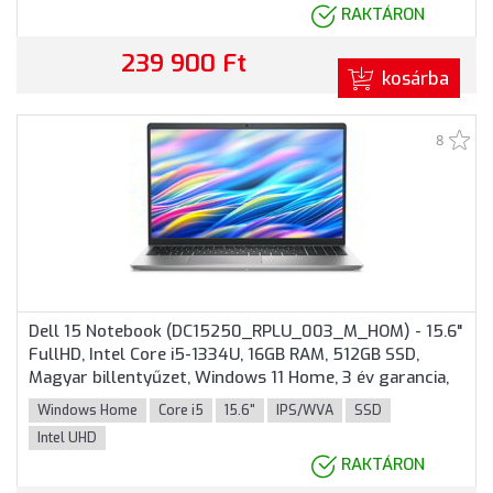
RAKTÁRON
239 900 Ft
kosárba
8
Dell 15 Notebook (DC15250_RPLU_003_M_HOM) - 15.6"
FullHD, Intel Core i5-1334U, 16GB RAM, 512GB SSD,
Magyar billentyűzet, Windows 11 Home, 3 év garancia,
Ezüst színben
Windows Home
Core i5
15.6"
IPS/WVA
SSD
Intel UHD
RAKTÁRON