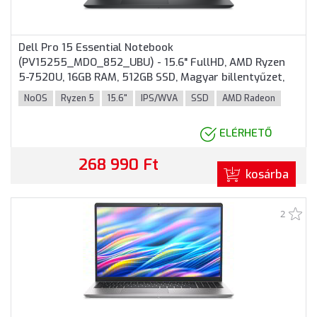
Dell Pro 15 Essential Notebook
(PV15255_MDO_852_UBU) - 15.6" FullHD, AMD Ryzen
5-7520U, 16GB RAM, 512GB SSD, Magyar billentyűzet,
Operációs rendszer nélkül, 3 év garancia, Fekete
NoOS
Ryzen 5
15.6"
IPS/WVA
SSD
AMD Radeon
színben
ELÉRHETŐ
268 990 Ft
kosárba
2