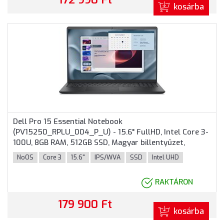
kosárba
Dell Pro 15 Essential Notebook
(PV15250_RPLU_004_P_U) - 15.6" FullHD, Intel Core 3-
100U, 8GB RAM, 512GB SSD, Magyar billentyűzet,
Operációs rendszer nélkül, 3 év garancia, Fekete
NoOS
Core 3
15.6"
IPS/WVA
SSD
Intel UHD
színben
RAKTÁRON
179 900 Ft
kosárba