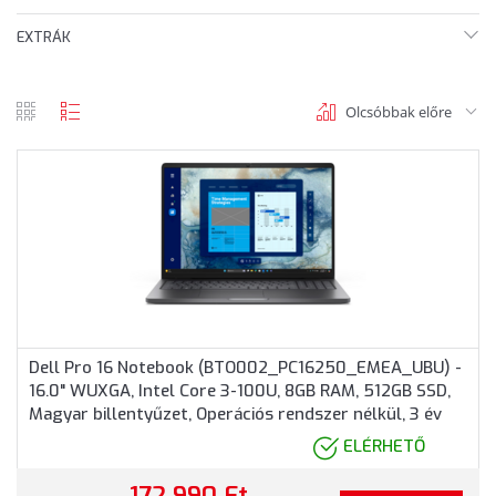
EXTRÁK
Olcsóbbak előre
rács
lista
nézet
nézet
Dell Pro 16 Notebook (BTO002_PC16250_EMEA_UBU) -
16.0" WUXGA, Intel Core 3-100U, 8GB RAM, 512GB SSD,
Magyar billentyűzet, Operációs rendszer nélkül, 3 év
garancia, Grafitszürke színben
ELÉRHETŐ
172 990 Ft