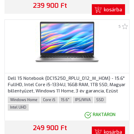
239 900 Ft
kosárba
5
Dell 15 Notebook (DC15250_RPLU_012_M_HOM) - 15.6"
FullHD, Intel Core i5-1334U, 16GB RAM, 1TB SSD, Magyar
billentyűzet, Windows 11 Home, 3 év garancia, Ezüst
színben
Windows Home
Core i5
15.6"
IPS/WVA
SSD
Intel UHD
RAKTÁRON
249 900 Ft
kosárba