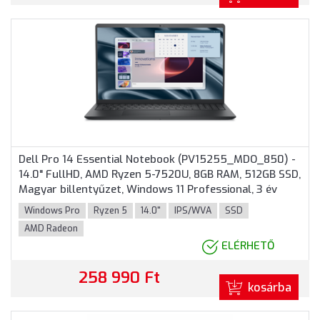
Dell Pro 14 Essential Notebook (PV15255_MDO_850) -
14.0" FullHD, AMD Ryzen 5-7520U, 8GB RAM, 512GB SSD,
Magyar billentyűzet, Windows 11 Professional, 3 év
garancia, Fekete színben
Windows Pro
Ryzen 5
14.0"
IPS/WVA
SSD
AMD Radeon
ELÉRHETŐ
258 990 Ft
kosárba