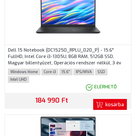
Dell 15 Notebook (DC15250_RPLU_020_P) - 15.6"
FullHD, Intel Core i3-1305U, 8GB RAM, 512GB SSD,
Magyar billentyűzet, Operációs rendszer nélkül, 3 év
garancia, Fekete színben
Windows Home
Core i3
15.6"
IPS/WVA
SSD
Intel UHD
ELÉRHETŐ
184 990 Ft
kosárba