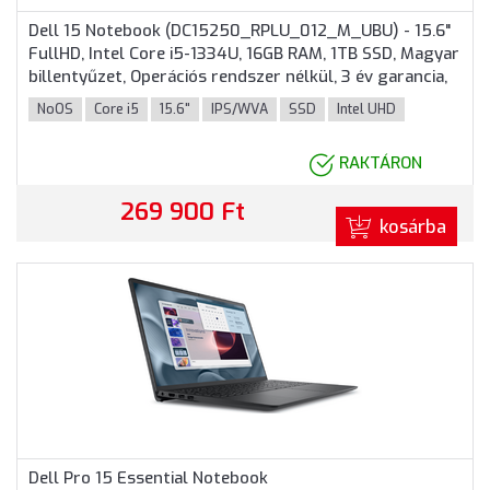
Dell 15 Notebook (DC15250_RPLU_012_M_UBU) - 15.6"
FullHD, Intel Core i5-1334U, 16GB RAM, 1TB SSD, Magyar
billentyűzet, Operációs rendszer nélkül, 3 év garancia,
Ezüst színben
NoOS
Core i5
15.6"
IPS/WVA
SSD
Intel UHD
RAKTÁRON
269 900 Ft
kosárba
Dell Pro 15 Essential Notebook