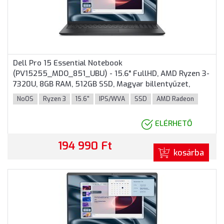
Dell Pro 15 Essential Notebook
(PV15255_MDO_851_UBU) - 15.6" FullHD, AMD Ryzen 3-
7320U, 8GB RAM, 512GB SSD, Magyar billentyűzet,
Operációs rendszer nélkül, 3 év garancia, Fekete
NoOS
Ryzen 3
15.6"
IPS/WVA
SSD
AMD Radeon
színben
ELÉRHETŐ
194 990 Ft
kosárba