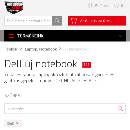
Belépés
0
Az ön kosara üres.
TERMÉKEINK
Főoldal
Laptop, Notebook
ÚJ Notebook
Dell új notebook
161
Irodai és tanulói laptopok, üzleti ultrabookok, gamer és
grafikus gépek – Lenovo, Dell, HP, Asus és Acer
SZŰRÉS
Dell