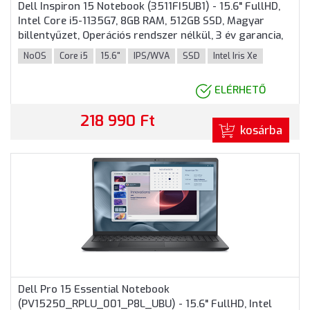
Dell Inspiron 15 Notebook (3511FI5UB1) - 15.6" FullHD,
Intel Core i5-1135G7, 8GB RAM, 512GB SSD, Magyar
billentyűzet, Operációs rendszer nélkül, 3 év garancia,
Fekete színben
NoOS
Core i5
15.6"
IPS/WVA
SSD
Intel Iris Xe
ELÉRHETŐ
218 990 Ft
kosárba
Dell Pro 15 Essential Notebook
(PV15250_RPLU_001_P8L_UBU) - 15.6" FullHD, Intel