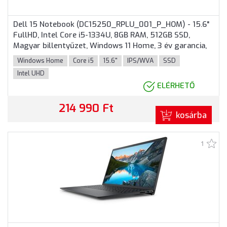
Dell 15 Notebook (DC15250_RPLU_001_P_HOM) - 15.6"
FullHD, Intel Core i5-1334U, 8GB RAM, 512GB SSD,
Magyar billentyűzet, Windows 11 Home, 3 év garancia,
Fekete színben
Windows Home
Core i5
15.6"
IPS/WVA
SSD
Intel UHD
ELÉRHETŐ
214 990 Ft
kosárba
1