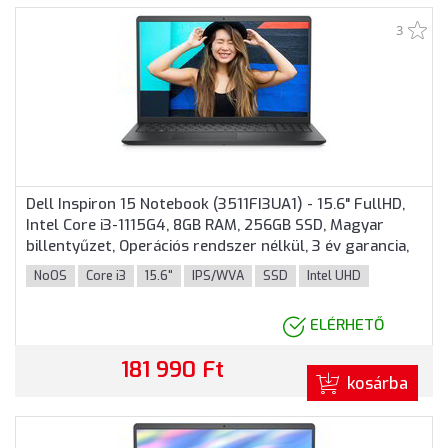
3
Dell Inspiron 15 Notebook (3511FI3UA1) - 15.6" FullHD,
Intel Core i3-1115G4, 8GB RAM, 256GB SSD, Magyar
billentyűzet, Operációs rendszer nélkül, 3 év garancia,
Fekete színben
NoOS
Core i3
15.6"
IPS/WVA
SSD
Intel UHD
ELÉRHETŐ
181 990 Ft
kosárba