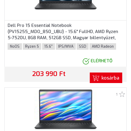
Dell Pro 15 Essential Notebook
(PV15255_MDO_850_UBU) - 15.6" FullHD, AMD Ryzen
5-7520U, 8GB RAM, 512GB SSD, Magyar billentyűzet,
Operációs rendszer nélkül, 3 év garancia, Fekete
NoOS
Ryzen 5
15.6"
IPS/WVA
SSD
AMD Radeon
színben
ELÉRHETŐ
203 990 Ft
kosárba
1