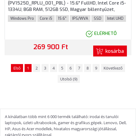
(PV15250_RPLU_001_P8L) - 15.6" FullHD, Intel Core i5-
1334U, 8GB RAM, 512GB SSD, Magyar billentyűzet,
Windows 11 Professioanal, 3 év garancia, Fekete
Windows Pro
Core i5
15.6"
IPS/WVA
SSD
Intel UHD
színben
ELÉRHETŐ
269 900 Ft
kosárba
Első
1
2
3
4
5
6
7
8
9
Következő
Utolsó (9)
A kínálatban több mint 6 000 termék található: irodai és tanulói
laptopok, üzleti ultrabookok, gamer és grafikus gépek. Lenovo, Dell,
HP, Asus és Acer modellek, hivatalos magyarországi jótállással,
raktárról gyors szállítással.