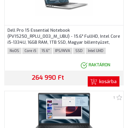
Dell Pro 15 Essential Notebook
(PV15250_RPLU_003_M_UBU) - 15.6" FullHD, Intel Core
i5-1334U, 16GB RAM, 1TB SSD, Magyar billentyűzet,
Operációs rendszer nélkül, 3 év garancia, Platinaezüst
NoOS
Core i5
15.6"
IPS/WVA
SSD
Intel UHD
színben
RAKTÁRON
264 990 Ft
kosárba
1