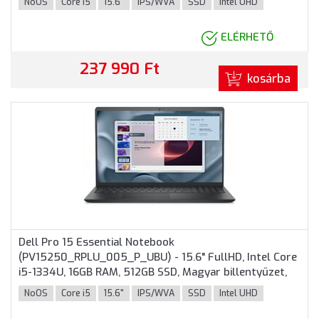
NoOS
Core i5
15.6"
IPS/WVA
SSD
Intel UHD
színben
ELÉRHETŐ
237 990 Ft
kosárba
Dell Pro 15 Essential Notebook
(PV15250_RPLU_005_P_UBU) - 15.6" FullHD, Intel Core
i5-1334U, 16GB RAM, 512GB SSD, Magyar billentyűzet,
Operációs rendszer nélkül, 3 év garancia, Fekete
NoOS
Core i5
15.6"
IPS/WVA
SSD
Intel UHD
színben