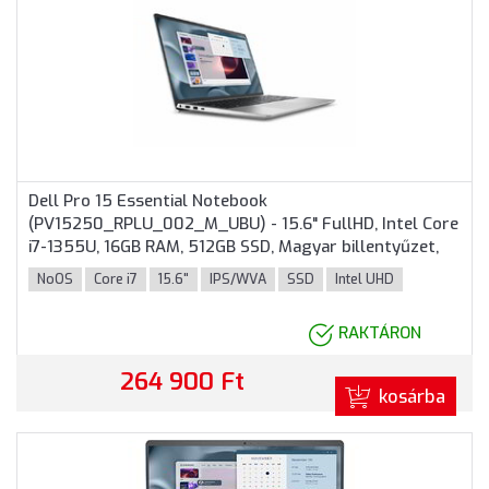
Dell Pro 15 Essential Notebook
(PV15250_RPLU_002_M_UBU) - 15.6" FullHD, Intel Core
i7-1355U, 16GB RAM, 512GB SSD, Magyar billentyűzet,
Operációs rendszer nélkül, 3 év garancia, Platinaezüst
NoOS
Core i7
15.6"
IPS/WVA
SSD
Intel UHD
színben
RAKTÁRON
264 900 Ft
kosárba