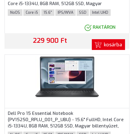
Core i5-1334U, 8GB RAM, 512GB SSD, Magyar
billentyűzet, Operációs rendszer nélkül, 3 év garancia,
NoOS
Core i5
15.6"
IPS/WVA
SSD
Intel UHD
Fekete színben
RAKTÁRON
229 900 Ft
kosárba
Dell Pro 15 Essential Notebook
(PV15250_RPLU_001_P_UBU) - 15.6" FullHD, Intel Core
i5-1334U, 8GB RAM, 512GB SSD, Magyar billentyűzet,
Operációs rendszer nélkül, 3 év garancia, Fekete