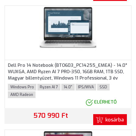
Dell Pro 14 Notebook (BTO603_PC14255_EMEA) - 14.0"
WUXGA, AMD Ryzen AI 7 PRO-350, 16GB RAM, 1TB SSD,
Magyar billentyűzet, Windows 11 Professional, 3 év
garancia, Platinaezüst színben
Windows Pro
Ryzen AI 7
14.0"
IPS/WVA
SSD
AMD Radeon
ELÉRHETŐ
570 990 Ft
kosárba