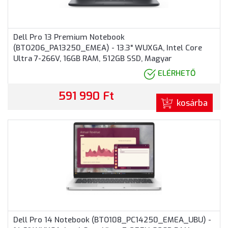
Dell Pro 13 Premium Notebook
(BTO206_PA13250_EMEA) - 13.3" WUXGA, Intel Core
Ultra 7-266V, 16GB RAM, 512GB SSD, Magyar
billentyűzet, Windows 11 Professional, 3 év garancia,
ELÉRHETŐ
Grafitszürke színben
591 990 Ft
kosárba
Dell Pro 14 Notebook (BTO108_PC14250_EMEA_UBU) -