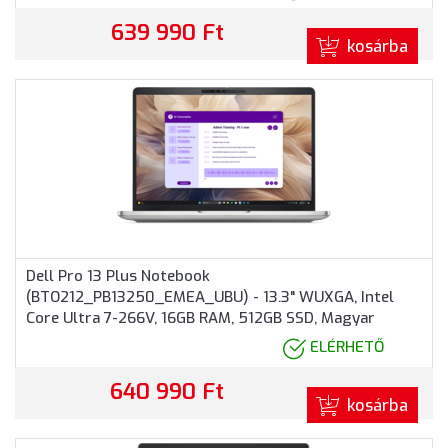
639 990 Ft
kosárba
Dell Pro 13 Plus Notebook
(BTO212_PB13250_EMEA_UBU) - 13.3" WUXGA, Intel
Core Ultra 7-266V, 16GB RAM, 512GB SSD, Magyar
billentyűzet, Operációs rendszer nélkül, 3 év garancia,
ELÉRHETŐ
Ezüstszürke színben
640 990 Ft
kosárba