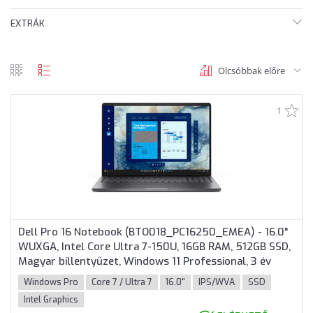
EXTRÁK
Olcsóbbak előre
rács
lista
nézet
nézet
1
Dell Pro 16 Notebook (BTO018_PC16250_EMEA) - 16.0"
WUXGA, Intel Core Ultra 7-150U, 16GB RAM, 512GB SSD,
Magyar billentyűzet, Windows 11 Professional, 3 év
garancia, Grafitszürke színben
Windows Pro
Core 7 / Ultra 7
16.0"
IPS/WVA
SSD
Intel Graphics