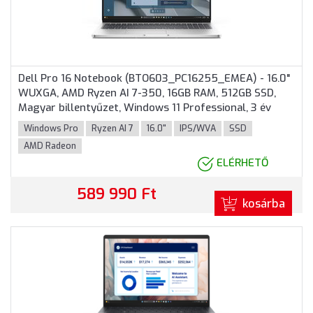
Dell Pro 16 Notebook (BTO603_PC16255_EMEA) - 16.0"
WUXGA, AMD Ryzen AI 7-350, 16GB RAM, 512GB SSD,
Magyar billentyűzet, Windows 11 Professional, 3 év
garancia, Platinaszürke színben
Windows Pro
Ryzen AI 7
16.0"
IPS/WVA
SSD
AMD Radeon
ELÉRHETŐ
589 990 Ft
kosárba