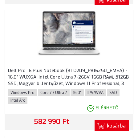
Dell Pro 16 Plus Notebook (BTO209_PB16250_EMEA) -
16.0" WUXGA, Intel Core Ultra 7-266V, 16GB RAM, 512GB
SSD, Magyar billentyűzet, Windows 11 Professional, 3
év garancia, Alumínium színben
Windows Pro
Core 7 / Ultra 7
16.0"
IPS/WVA
SSD
Intel Arc
ELÉRHETŐ
582 990 Ft
kosárba