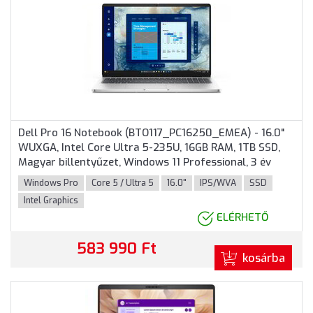
Dell Pro 16 Notebook (BTO117_PC16250_EMEA) - 16.0"
WUXGA, Intel Core Ultra 5-235U, 16GB RAM, 1TB SSD,
Magyar billentyűzet, Windows 11 Professional, 3 év
garancia, Platinaszürke színben
Windows Pro
Core 5 / Ultra 5
16.0"
IPS/WVA
SSD
Intel Graphics
ELÉRHETŐ
583 990 Ft
kosárba