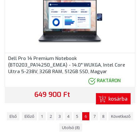
Dell Pro 14 Premium Notebook
(BTO203_PA14250_EMEA) - 14.0" WUXGA, Intel Core
Ultra 5-238V, 32GB RAM, 512GB SSD, Magyar
billentyűzet, Windows 11 Professional, 3 év garancia,
RAKTÁRON
Grafitszürke színben
649 900 Ft
kosárba
Első
Előző
1
2
3
4
5
6
7
8
Következő
Utolsó (8)