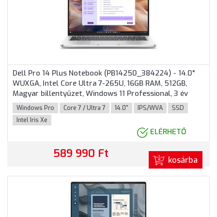
Dell Pro 14 Plus Notebook (PB14250_384224) - 14.0"
WUXGA, Intel Core Ultra 7-265U, 16GB RAM, 512GB,
Magyar billentyűzet, Windows 11 Professional, 3 év
garancia, Alumínium színben
Windows Pro
Core 7 / Ultra 7
14.0"
IPS/WVA
SSD
Intel Iris Xe
ELÉRHETŐ
589 990 Ft
kosárba