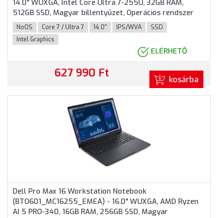
14.0" WUXGA, Intel Core Ultra 7-255U, 32GB RAM,
512GB SSD, Magyar billentyűzet, Operációs rendszer
nélkül, 3 év garancia, Platinaezüst színben
NoOS
Core 7 / Ultra 7
14.0"
IPS/WVA
SSD
Intel Graphics
ELÉRHETŐ
627 990 Ft
kosárba
Dell Pro Max 16 Workstation Notebook
(BTO601_MC16255_EMEA) - 16.0" WUXGA, AMD Ryzen
AI 5 PRO-340, 16GB RAM, 256GB SSD, Magyar