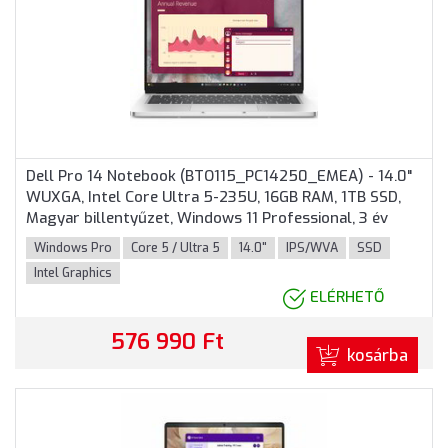
Dell Pro 14 Notebook (BTO115_PC14250_EMEA) - 14.0"
WUXGA, Intel Core Ultra 5-235U, 16GB RAM, 1TB SSD,
Magyar billentyűzet, Windows 11 Professional, 3 év
garancia, Platinaezüst színben
Windows Pro
Core 5 / Ultra 5
14.0"
IPS/WVA
SSD
Intel Graphics
ELÉRHETŐ
576 990 Ft
kosárba