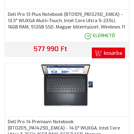
Dell Pro 13 Plus Notebook (BTO109_PB13250_EMEA) -
13.3" WUXGA Multi-Touch, Intel Core Ultra 5-235U,
16GB RAM, 512GB SSD, Magyar billentyűzet, Windows 11
Professional, 3 év garancia, Alumínium színben
ELÉRHETŐ
577 990 Ft
kosárba
Dell Pro 14 Premium Notebook
(BTO205_PA14250_EMEA) - 14.0" WUXGA, Intel Core