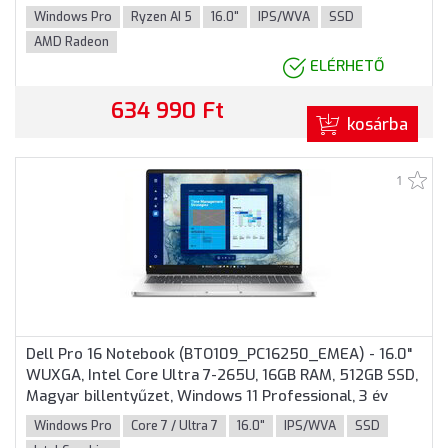
billentyűzet, Windows 11 Professional, 3 év garancia,
Windows Pro
Ryzen AI 5
16.0"
IPS/WVA
SSD
Grafitszürke színben
AMD Radeon
ELÉRHETŐ
634 990 Ft
kosárba
1
Dell Pro 16 Notebook (BTO109_PC16250_EMEA) - 16.0"
WUXGA, Intel Core Ultra 7-265U, 16GB RAM, 512GB SSD,
Magyar billentyűzet, Windows 11 Professional, 3 év
garancia, Platinaszürke színben
Windows Pro
Core 7 / Ultra 7
16.0"
IPS/WVA
SSD