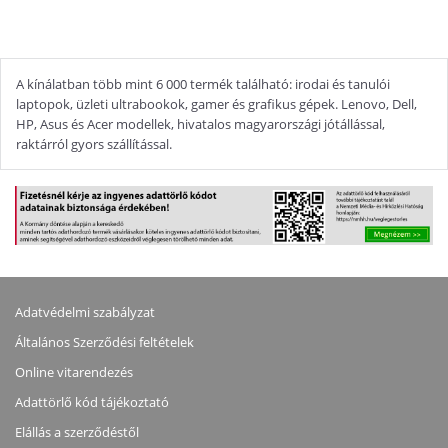
A kínálatban több mint 6 000 termék található: irodai és tanulói
laptopok, üzleti ultrabookok, gamer és grafikus gépek. Lenovo, Dell,
HP, Asus és Acer modellek, hivatalos magyarországi jótállással,
raktárról gyors szállítással.
Adatvédelmi szabályzat
Általános Szerződési feltételek
Online vitarendezés
Adattörlő kód tájékoztató
Elállás a szerződéstől