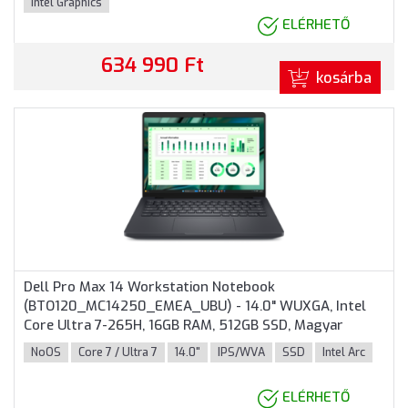
Intel Graphics
ELÉRHETŐ
634 990 Ft
kosárba
Dell Pro Max 14 Workstation Notebook
(BTO120_MC14250_EMEA_UBU) - 14.0" WUXGA, Intel
Core Ultra 7-265H, 16GB RAM, 512GB SSD, Magyar
billentyűzet, Operációs rendszer nélkül, 3 év garancia,
NoOS
Core 7 / Ultra 7
14.0"
IPS/WVA
SSD
Intel Arc
Grafitszürke színben
ELÉRHETŐ