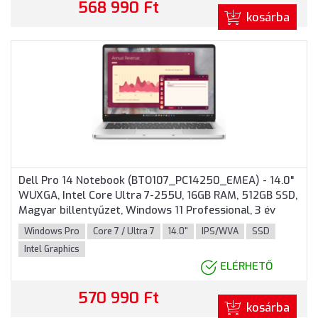
568 990 Ft
kosárba
Dell Pro 14 Notebook (BTO107_PC14250_EMEA) - 14.0"
WUXGA, Intel Core Ultra 7-255U, 16GB RAM, 512GB SSD,
Magyar billentyűzet, Windows 11 Professional, 3 év
garancia, Platinaezüst színben
Windows Pro
Core 7 / Ultra 7
14.0"
IPS/WVA
SSD
Intel Graphics
ELÉRHETŐ
570 990 Ft
kosárba