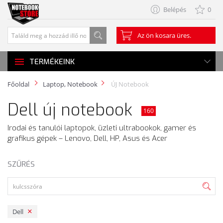
Belépés
0
Az ön kosara üres.
TERMÉKEINK
Főoldal
Laptop, Notebook
ÚJ Notebook
Dell új notebook
160
Irodai és tanulói laptopok, üzleti ultrabookok, gamer és
grafikus gépek – Lenovo, Dell, HP, Asus és Acer
SZŰRÉS
Dell