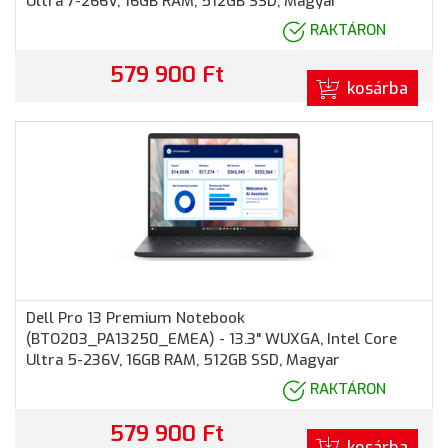
Ultra 7-266V, 16GB RAM, 512GB SSD, Magyar
billentyűzet, Windows 11 Professional, 3 év garancia,
RAKTÁRON
Grafitszürke színben
579 900 Ft
kosárba
Dell Pro 13 Premium Notebook
(BTO203_PA13250_EMEA) - 13.3" WUXGA, Intel Core
Ultra 5-236V, 16GB RAM, 512GB SSD, Magyar
billentyűzet, Windows 11 Professional, 3 év garancia,
RAKTÁRON
Grafitszürke színben
579 900 Ft
kosárba