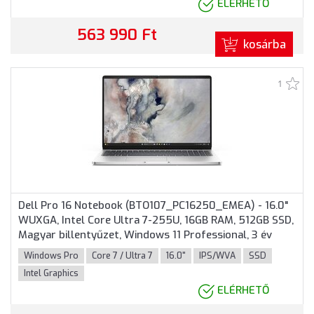
ELÉRHETŐ
563 990 Ft
kosárba
1
Dell Pro 16 Notebook (BTO107_PC16250_EMEA) - 16.0"
WUXGA, Intel Core Ultra 7-255U, 16GB RAM, 512GB SSD,
Magyar billentyűzet, Windows 11 Professional, 3 év
garancia, Platinaszürke színben
Windows Pro
Core 7 / Ultra 7
16.0"
IPS/WVA
SSD
Intel Graphics
ELÉRHETŐ