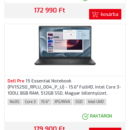
172 990 Ft
kosárba
Dell
Pro
15 Essential Notebook
(PV15250_RPLU_004_P_U) - 15.6" FullHD, Intel Core 3-
100U, 8GB RAM, 512GB SSD, Magyar billentyűzet,
Operációs rendszer nélkül, 3 év garancia, Fekete
NoOS
Core 3
15.6"
IPS/WVA
SSD
Intel UHD
színben
RAKTÁRON
179 900 Ft