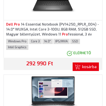
Dell
Pro
14 Essential Notebook (PV14250_RPLR_004) -
14.0" WUXGA, Intel Core 3-100U, 8GB RAM, 512GB SSD,
Magyar billentyűzet, Windows 11
Pro
fessional, 3 év
garancia, Fekete színben
Windows Pro
Core 3
14.0"
IPS/WVA
SSD
Intel Graphics
ELÉRHETŐ
292 990 Ft
kosárba