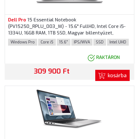
Dell
Pro
15 Essential Notebook
(PV15250_RPLU_003_M) - 15.6" FullHD, Intel Core i5-
1334U, 16GB RAM, 1TB SSD, Magyar billentyűzet,
Windows 11
Pro
fessional, 3 év garancia, Platinaezüst
Windows Pro
Core i5
15.6"
IPS/WVA
SSD
Intel UHD
színben
RAKTÁRON
309 900 Ft
kosárba