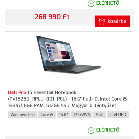
ELÉRHETŐ
268 990 Ft
kosárba
Dell
Pro
15 Essential Notebook
(PV15250_RPLU_001_P8L) - 15.6" FullHD, Intel Core i5-
1334U, 8GB RAM, 512GB SSD, Magyar billentyűzet,
Windows 11
Pro
fessioanal, 3 év garancia, Fekete
Windows Pro
Core i5
15.6"
IPS/WVA
SSD
Intel UHD
színben
ELÉRHETŐ