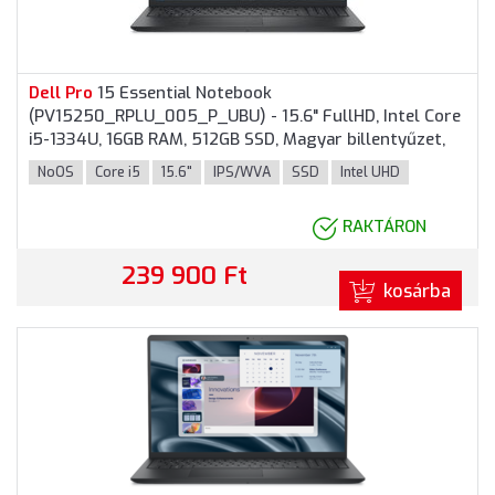
Dell
Pro
15 Essential Notebook
(PV15250_RPLU_005_P_UBU) - 15.6" FullHD, Intel Core
i5-1334U, 16GB RAM, 512GB SSD, Magyar billentyűzet,
Operációs rendszer nélkül, 3 év garancia, Fekete
NoOS
Core i5
15.6"
IPS/WVA
SSD
Intel UHD
színben
RAKTÁRON
239 900 Ft
kosárba