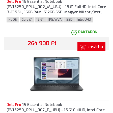
Dell
Pro
15 Essential Notebook
(PV15250_RPLU_002_M_UBU) - 15.6" FullHD, Intel Core
i7-1355U, 16GB RAM, 512GB SSD, Magyar billentyűzet,
Operációs rendszer nélkül, 3 év garancia, Platinaezüst
NoOS
Core i7
15.6"
IPS/WVA
SSD
Intel UHD
színben
RAKTÁRON
264 900 Ft
kosárba
Dell
Pro
15 Essential Notebook
(PV15250_RPLU_007_P_UBU) - 15.6" FullHD, Intel Core