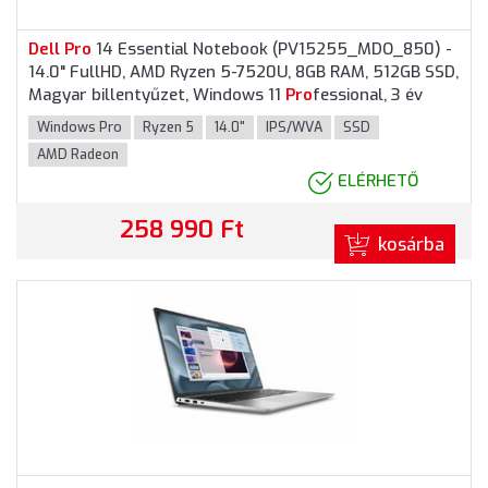
Dell
Pro
14 Essential Notebook (PV15255_MDO_850) -
14.0" FullHD, AMD Ryzen 5-7520U, 8GB RAM, 512GB SSD,
Magyar billentyűzet, Windows 11
Pro
fessional, 3 év
garancia, Fekete színben
Windows Pro
Ryzen 5
14.0"
IPS/WVA
SSD
AMD Radeon
ELÉRHETŐ
258 990 Ft
kosárba