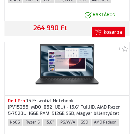
NoOS
Core i5
15.6"
IPS/WVA
SSD
Intel UHD
színben
RAKTÁRON
264 990 Ft
kosárba
1
Dell
Pro
15 Essential Notebook
(PV15255_MDO_852_UBU) - 15.6" FullHD, AMD Ryzen
5-7520U, 16GB RAM, 512GB SSD, Magyar billentyűzet,
Operációs rendszer nélkül, 3 év garancia, Fekete
NoOS
Ryzen 5
15.6"
IPS/WVA
SSD
AMD Radeon
színben