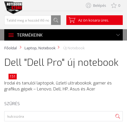
Belépés
0
Az ön kosara üres.
TERMÉKEINK
Főoldal
Laptop, Notebook
ÚJ Notebook
Dell "Dell Pro" új notebook
151
Irodai és tanulói laptopok, üzleti ultrabookok, gamer és
grafikus gépek – Lenovo, Dell, HP, Asus és Acer
SZŰRÉS