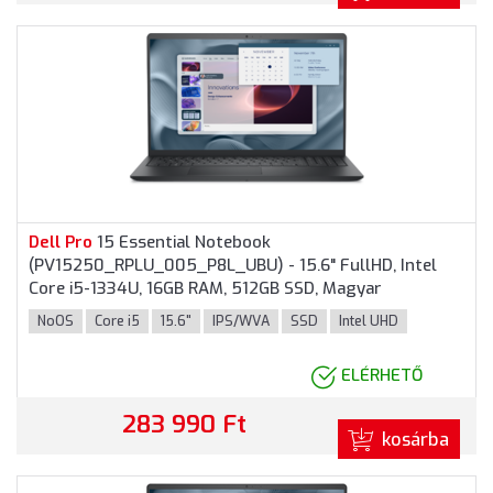
Dell
Pro
15 Essential Notebook
(PV15250_RPLU_005_P8L_UBU) - 15.6" FullHD, Intel
Core i5-1334U, 16GB RAM, 512GB SSD, Magyar
billentyűzet, Operációs rendszer nélkül, 3 év garancia,
NoOS
Core i5
15.6"
IPS/WVA
SSD
Intel UHD
Fekete színben
ELÉRHETŐ
283 990 Ft
kosárba