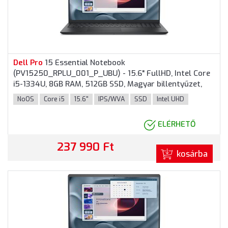
Dell
Pro
15 Essential Notebook
(PV15250_RPLU_001_P_UBU) - 15.6" FullHD, Intel Core
i5-1334U, 8GB RAM, 512GB SSD, Magyar billentyűzet,
Operációs rendszer nélkül, 3 év garancia, Fekete
NoOS
Core i5
15.6"
IPS/WVA
SSD
Intel UHD
színben
ELÉRHETŐ
237 990 Ft
kosárba