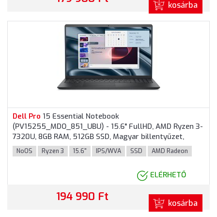
kosárba
Dell
Pro
15 Essential Notebook
(PV15255_MDO_851_UBU) - 15.6" FullHD, AMD Ryzen 3-
7320U, 8GB RAM, 512GB SSD, Magyar billentyűzet,
Operációs rendszer nélkül, 3 év garancia, Fekete
NoOS
Ryzen 3
15.6"
IPS/WVA
SSD
AMD Radeon
színben
ELÉRHETŐ
194 990 Ft
kosárba