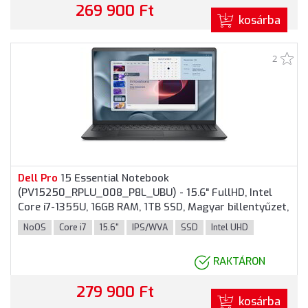
269 900 Ft
kosárba
2
Dell
Pro
15 Essential Notebook
(PV15250_RPLU_008_P8L_UBU) - 15.6" FullHD, Intel
Core i7-1355U, 16GB RAM, 1TB SSD, Magyar billentyűzet,
Operációs rendszer nélkül, 3 év garancia, Fekete
NoOS
Core i7
15.6"
IPS/WVA
SSD
Intel UHD
színben
RAKTÁRON
279 900 Ft
kosárba