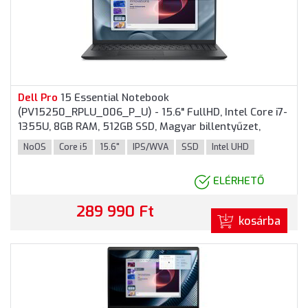
Dell
Pro
15 Essential Notebook
(PV15250_RPLU_006_P_U) - 15.6" FullHD, Intel Core i7-
1355U, 8GB RAM, 512GB SSD, Magyar billentyűzet,
Operációs rendszer nélkül, 3 év garancia, Fekete
NoOS
Core i5
15.6"
IPS/WVA
SSD
Intel UHD
színben
ELÉRHETŐ
289 990 Ft
kosárba