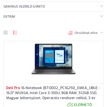
GRAFIKUS VEZÉRLŐ GYÁRTÓ
EXTRÁK
Olcsóbbak előre
rács
lista
nézet
nézet
Dell
Pro
16 Notebook (BTO002_PC16250_EMEA_UBU) -
16.0" WUXGA, Intel Core 3-100U, 8GB RAM, 512GB SSD,
Magyar billentyűzet, Operációs rendszer nélkül, 3 év
garancia, Grafitszürke színben
ELÉRHETŐ