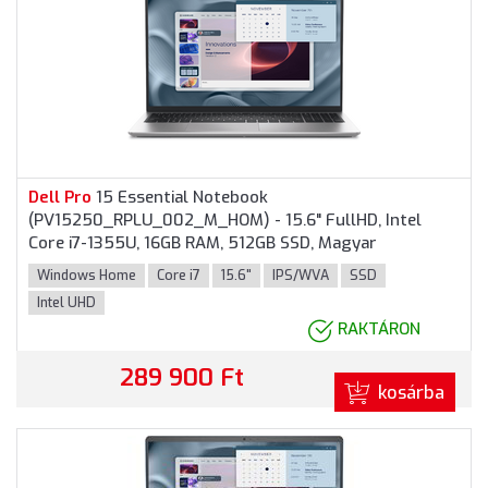
Dell
Pro
15 Essential Notebook
(PV15250_RPLU_002_M_HOM) - 15.6" FullHD, Intel
Core i7-1355U, 16GB RAM, 512GB SSD, Magyar
billentyűzet, Windows 11 Home, 3 év garancia,
Windows Home
Core i7
15.6"
IPS/WVA
SSD
Platinaezüst színben
Intel UHD
RAKTÁRON
289 900 Ft
kosárba