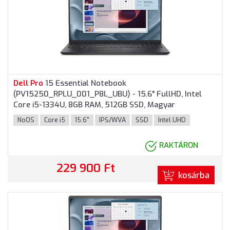
Dell
Pro
15 Essential Notebook
(PV15250_RPLU_001_P8L_UBU) - 15.6" FullHD, Intel
Core i5-1334U, 8GB RAM, 512GB SSD, Magyar
billentyűzet, Operációs rendszer nélkül, 3 év garancia,
NoOS
Core i5
15.6"
IPS/WVA
SSD
Intel UHD
Fekete színben
RAKTÁRON
229 900 Ft
kosárba