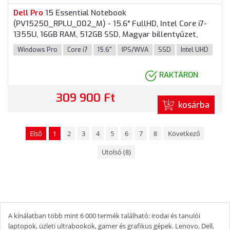
Dell
Pro
15 Essential Notebook
(PV15250_RPLU_002_M) - 15.6" FullHD, Intel Core i7-
1355U, 16GB RAM, 512GB SSD, Magyar billentyűzet,
Windows 11
Pro
fessional, 3 év garancia, Platinaezüst
Windows Pro
Core i7
15.6"
IPS/WVA
SSD
Intel UHD
színben
RAKTÁRON
309 900 Ft
kosárba
Első
1
2
3
4
5
6
7
8
Következő
Utolsó (8)
A kínálatban több mint 6 000 termék található: irodai és tanulói
laptopok, üzleti ultrabookok, gamer és grafikus gépek. Lenovo, Dell,