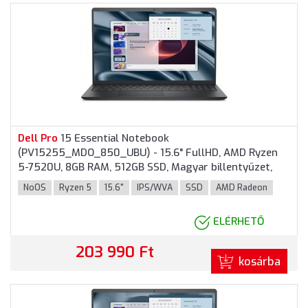
Dell
Pro
15 Essential Notebook
(PV15255_MDO_850_UBU) - 15.6" FullHD, AMD Ryzen
5-7520U, 8GB RAM, 512GB SSD, Magyar billentyűzet,
Operációs rendszer nélkül, 3 év garancia, Fekete
NoOS
Ryzen 5
15.6"
IPS/WVA
SSD
AMD Radeon
színben
ELÉRHETŐ
203 990 Ft
kosárba