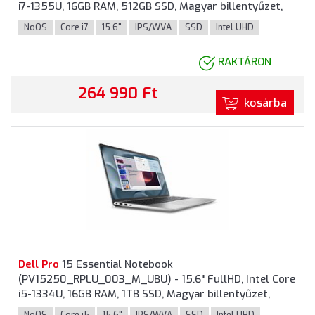
i7-1355U, 16GB RAM, 512GB SSD, Magyar billentyűzet,
Operációs rendszer nélkül, 3 év garancia, Fekete
NoOS
Core i7
15.6"
IPS/WVA
SSD
Intel UHD
színben
RAKTÁRON
264 990 Ft
kosárba
Dell
Pro
15 Essential Notebook
(PV15250_RPLU_003_M_UBU) - 15.6" FullHD, Intel Core
i5-1334U, 16GB RAM, 1TB SSD, Magyar billentyűzet,
Operációs rendszer nélkül, 3 év garancia, Platinaezüst