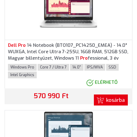
Dell
Pro
14 Notebook (BTO107_PC14250_EMEA) - 14.0"
WUXGA, Intel Core Ultra 7-255U, 16GB RAM, 512GB SSD,
Magyar billentyűzet, Windows 11
Pro
fessional, 3 év
garancia, Platinaezüst színben
Windows Pro
Core 7 / Ultra 7
14.0"
IPS/WVA
SSD
Intel Graphics
ELÉRHETŐ
570 990 Ft
kosárba