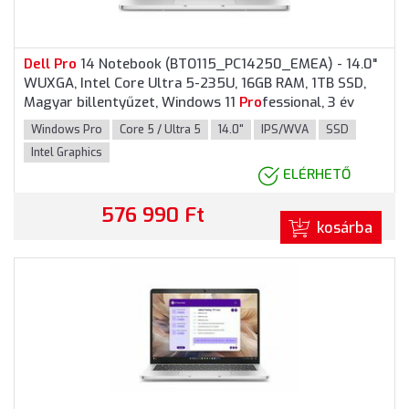
Dell
Pro
14 Notebook (BTO115_PC14250_EMEA) - 14.0"
WUXGA, Intel Core Ultra 5-235U, 16GB RAM, 1TB SSD,
Magyar billentyűzet, Windows 11
Pro
fessional, 3 év
garancia, Platinaezüst színben
Windows Pro
Core 5 / Ultra 5
14.0"
IPS/WVA
SSD
Intel Graphics
ELÉRHETŐ
576 990 Ft
kosárba