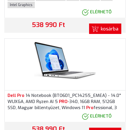
Intel Graphics
ELÉRHETŐ
538 990 Ft
kosárba
Dell
Pro
14 Notebook (BTO601_PC14255_EMEA) - 14.0"
WUXGA, AMD Ryzen AI 5
PRO
-340, 16GB RAM, 512GB
SSD, Magyar billentyűzet, Windows 11
Pro
fessional, 3
év garancia, Ezüstszürke színben
ELÉRHETŐ
538 990 Ft