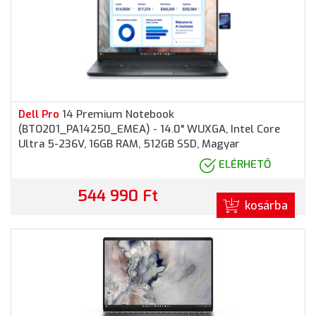
Dell
Pro
14 Premium Notebook
(BTO201_PA14250_EMEA) - 14.0" WUXGA, Intel Core
Ultra 5-236V, 16GB RAM, 512GB SSD, Magyar
billentyűzet, Windows 11
Pro
fessional, 3 év garancia,
ELÉRHETŐ
Grafitszürke színben
544 990 Ft
kosárba