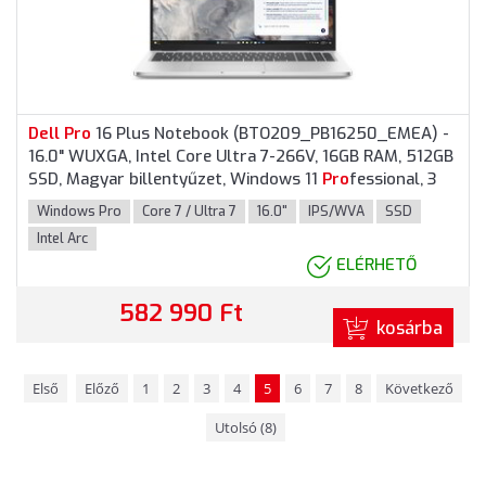
Dell
Pro
16 Plus Notebook (BTO209_PB16250_EMEA) -
16.0" WUXGA, Intel Core Ultra 7-266V, 16GB RAM, 512GB
SSD, Magyar billentyűzet, Windows 11
Pro
fessional, 3
év garancia, Alumínium színben
Windows Pro
Core 7 / Ultra 7
16.0"
IPS/WVA
SSD
Intel Arc
ELÉRHETŐ
582 990 Ft
kosárba
Első
Előző
1
2
3
4
5
6
7
8
Következő
Utolsó (8)