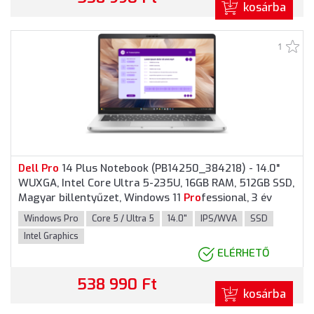
kosárba
1
Dell
Pro
14 Plus Notebook (PB14250_384218) - 14.0"
WUXGA, Intel Core Ultra 5-235U, 16GB RAM, 512GB SSD,
Magyar billentyűzet, Windows 11
Pro
fessional, 3 év
garancia, Alumínium színben
Windows Pro
Core 5 / Ultra 5
14.0"
IPS/WVA
SSD
Intel Graphics
ELÉRHETŐ
538 990 Ft
kosárba