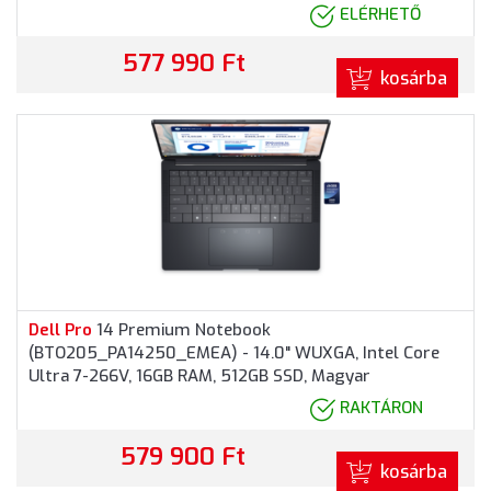
Pro
fessional, 3 év garancia, Alumínium színben
ELÉRHETŐ
577 990 Ft
kosárba
Dell
Pro
14 Premium Notebook
(BTO205_PA14250_EMEA) - 14.0" WUXGA, Intel Core
Ultra 7-266V, 16GB RAM, 512GB SSD, Magyar
billentyűzet, Windows 11
Pro
fessional, 3 év garancia,
RAKTÁRON
Grafitszürke színben
579 900 Ft
kosárba