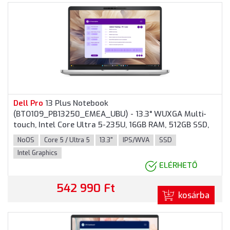
Dell
Pro
13 Plus Notebook
(BTO109_PB13250_EMEA_UBU) - 13.3" WUXGA Multi-
touch, Intel Core Ultra 5-235U, 16GB RAM, 512GB SSD,
Magyar billentyűzet, Operációs rendszer nélkül, 3 év
NoOS
Core 5 / Ultra 5
13.3"
IPS/WVA
SSD
garancia, Alumínium színben
Intel Graphics
ELÉRHETŐ
542 990 Ft
kosárba