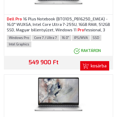
Dell
Pro
16 Plus Notebook (BTO105_PB16250_EMEA) -
16.0" WUXGA, Intel Core Ultra 7-255U, 16GB RAM, 512GB
SSD, Magyar billentyűzet, Windows 11
Pro
fessional, 3
év garancia, Alumínium színben
Windows Pro
Core 7 / Ultra 7
16.0"
IPS/WVA
SSD
Intel Graphics
RAKTÁRON
549 900 Ft
kosárba