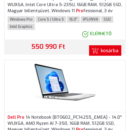
WUXGA, Intel Core Ultra 5-235U, 16GB RAM, 512GB SSD,
Magyar billentyűzet, Windows 11
Pro
fessional, 3 év
garancia, Platinaszürke színben
Windows Pro
Core 5 / Ultra 5
16.0"
IPS/WVA
SSD
Intel Graphics
ELÉRHETŐ
550 990 Ft
kosárba
Dell
Pro
14 Notebook (BTO602_PC14255_EMEA) - 14.0"
WUXGA, AMD Ryzen AI 7-350, 16GB RAM, 512GB SSD,
Magyar billentyűzet, Windows 11
Pro
fessional, 3 év