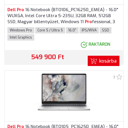
Dell
Pro
16 Notebook (BTO106_PC16250_EMEA) - 16.0"
WUXGA, Intel Core Ultra 5-235U, 32GB RAM, 512GB
SSD, Magyar billentyűzet, Windows 11
Pro
fessional, 3
év garancia, Platinaszürke színben
Windows Pro
Core 5 / Ultra 5
16.0"
IPS/WVA
SSD
Intel Graphics
RAKTÁRON
549 900 Ft
kosárba
3
Dell
Pro
16 Notebook (BTO105_PC16250_EMEA) - 16.0"