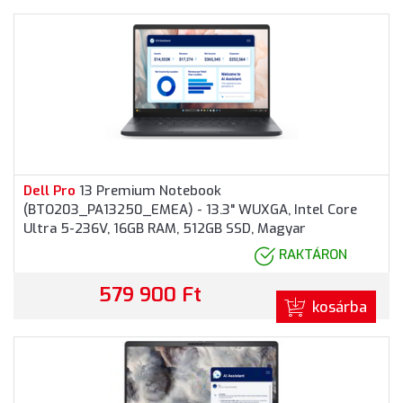
Dell
Pro
13 Premium Notebook
(BTO203_PA13250_EMEA) - 13.3" WUXGA, Intel Core
Ultra 5-236V, 16GB RAM, 512GB SSD, Magyar
billentyűzet, Windows 11
Pro
fessional, 3 év garancia,
RAKTÁRON
Grafitszürke színben
579 900 Ft
kosárba