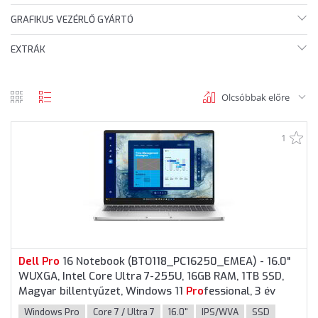
GRAFIKUS VEZÉRLŐ GYÁRTÓ
EXTRÁK
Olcsóbbak előre
rács
lista
nézet
nézet
1
Dell
Pro
16 Notebook (BTO118_PC16250_EMEA) - 16.0"
WUXGA, Intel Core Ultra 7-255U, 16GB RAM, 1TB SSD,
Magyar billentyűzet, Windows 11
Pro
fessional, 3 év
garancia, Platinaszürke színben
Windows Pro
Core 7 / Ultra 7
16.0"
IPS/WVA
SSD