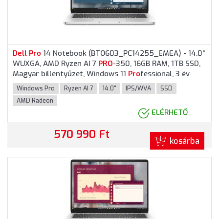
Dell
Pro
14 Notebook (BTO603_PC14255_EMEA) - 14.0"
WUXGA, AMD Ryzen AI 7
PRO
-350, 16GB RAM, 1TB SSD,
Magyar billentyűzet, Windows 11
Pro
fessional, 3 év
garancia, Platinaezüst színben
Windows Pro
Ryzen AI 7
14.0"
IPS/WVA
SSD
AMD Radeon
ELÉRHETŐ
570 990 Ft
kosárba