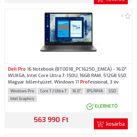
1
Dell
Pro
16 Notebook (BTO018_PC16250_EMEA) - 16.0"
WUXGA, Intel Core Ultra 7-150U, 16GB RAM, 512GB SSD,
Magyar billentyűzet, Windows 11
Pro
fessional, 3 év
garancia, Grafitszürke színben
Windows Pro
Core 7 / Ultra 7
16.0"
IPS/WVA
SSD
Intel Graphics
ELÉRHETŐ
563 990 Ft
kosárba