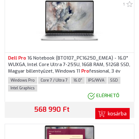
1
Dell
Pro
16 Notebook (BTO107_PC16250_EMEA) - 16.0"
WUXGA, Intel Core Ultra 7-255U, 16GB RAM, 512GB SSD,
Magyar billentyűzet, Windows 11
Pro
fessional, 3 év
garancia, Platinaszürke színben
Windows Pro
Core 7 / Ultra 7
16.0"
IPS/WVA
SSD
Intel Graphics
ELÉRHETŐ
568 990 Ft
kosárba