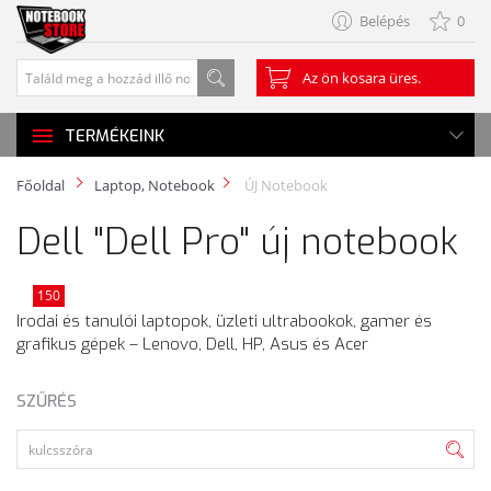
Belépés
0
Az ön kosara üres.
TERMÉKEINK
Főoldal
Laptop, Notebook
ÚJ Notebook
Dell "Dell Pro" új notebook
150
Irodai és tanulói laptopok, üzleti ultrabookok, gamer és
grafikus gépek – Lenovo, Dell, HP, Asus és Acer
SZŰRÉS