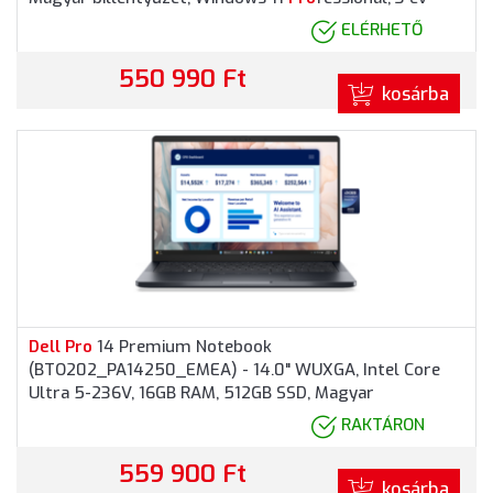
garancia, Ezüstszürke színben
ELÉRHETŐ
550 990 Ft
kosárba
Dell
Pro
14 Premium Notebook
(BTO202_PA14250_EMEA) - 14.0" WUXGA, Intel Core
Ultra 5-236V, 16GB RAM, 512GB SSD, Magyar
billentyűzet, Windows 11
Pro
fessional, 3 év garancia,
RAKTÁRON
Grafitszürke színben
559 900 Ft
kosárba