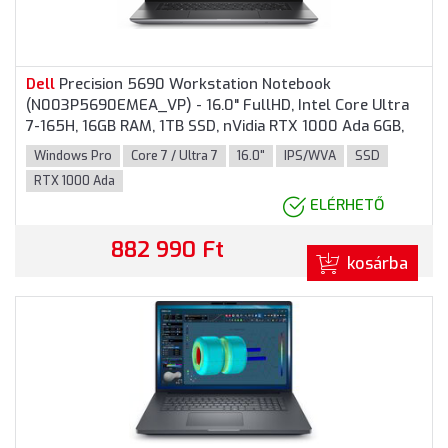
Dell
Precision 5690 Workstation Notebook
(N003P5690EMEA_VP) - 16.0" FullHD, Intel Core Ultra
7-165H, 16GB RAM, 1TB SSD, nVidia RTX 1000 Ada 6GB,
Magyar billentyűzet, Windows 11
Pro
fessional, 3 év
Windows Pro
Core 7 / Ultra 7
16.0"
IPS/WVA
SSD
garancia, Sötétszürke színben
RTX 1000 Ada
ELÉRHETŐ
882 990 Ft
kosárba