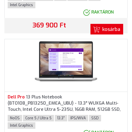
Ezüstszürke színben
Intel Graphics
RAKTÁRON
369 900 Ft
kosárba
Dell
Pro
13 Plus Notebook
(BTO108_PB13250_EMEA_UBU) - 13.3" WUXGA Multi-
Touch, Intel Core Ultra 5-235U, 16GB RAM, 512GB SSD,
Magyar billentyűzet, Operációs rendszer nélkül, 3 év
NoOS
Core 5 / Ultra 5
13.3"
IPS/WVA
SSD
garancia, Ezüstszürke színben
Intel Graphics