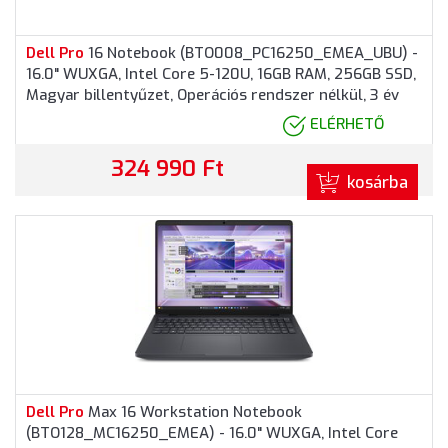
Dell
Pro
16 Notebook (BTO008_PC16250_EMEA_UBU) -
16.0" WUXGA, Intel Core 5-120U, 16GB RAM, 256GB SSD,
Magyar billentyűzet, Operációs rendszer nélkül, 3 év
garancia, Grafitszürke színben
ELÉRHETŐ
324 990 Ft
kosárba
Dell
Pro
Max 16 Workstation Notebook
(BTO128_MC16250_EMEA) - 16.0" WUXGA, Intel Core