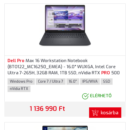
Dell
Pro
Max 16 Workstation Notebook
(BTO122_MC16250_EMEA) - 16.0" WUXGA, Intel Core
Ultra 7-265H, 32GB RAM, 1TB SSD, nVidia RTX
PRO
500
Blackwell 6GB, Magyar billentyűzet, Windows 11
Windows Pro
Core 7 / Ultra 7
16.0"
IPS/WVA
SSD
Pro
fessional, 3 év garancia, Grafitszürke színben
nVidia RTX
ELÉRHETŐ
1 136 990 Ft
kosárba