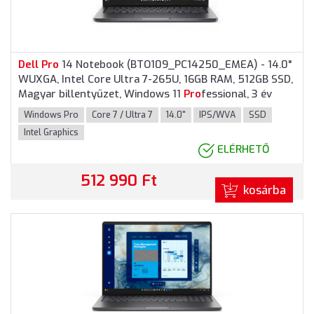
Dell
Pro
14 Notebook (BTO109_PC14250_EMEA) - 14.0"
WUXGA, Intel Core Ultra 7-265U, 16GB RAM, 512GB SSD,
Magyar billentyűzet, Windows 11
Pro
fessional, 3 év
garancia, Platinaezüst színben
Windows Pro
Core 7 / Ultra 7
14.0"
IPS/WVA
SSD
Intel Graphics
ELÉRHETŐ
512 990 Ft
kosárba