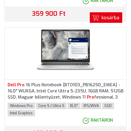
RAKTÁRON
359 900 Ft
kosárba
Dell
Pro
16 Plus Notebook (BTO103_PB16250_EMEA) -
16.0" WUXGA, Intel Core Ultra 5-235U, 16GB RAM, 512GB
SSD, Magyar billentyűzet, Windows 11
Pro
fessional, 3
év garancia, Alumínium színben
Windows Pro
Core 5 / Ultra 5
16.0"
IPS/WVA
SSD
Intel Graphics
RAKTÁRON