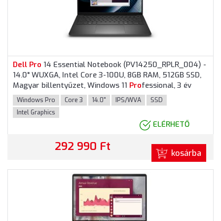
Dell
Pro
14 Essential Notebook (PV14250_RPLR_004) -
14.0" WUXGA, Intel Core 3-100U, 8GB RAM, 512GB SSD,
Magyar billentyűzet, Windows 11
Pro
fessional, 3 év
garancia, Fekete színben
Windows Pro
Core 3
14.0"
IPS/WVA
SSD
Intel Graphics
ELÉRHETŐ
292 990 Ft
kosárba