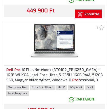
449 900 Ft
kosárba
1
Dell
Pro
16 Plus Notebook (BTO102_PB16250_EMEA) -
16.0" WUXGA, Intel Core Ultra 5-235U, 16GB RAM, 512GB
SSD, Magyar billentyűzet, Windows 11
Pro
fessional, 3
év garancia, Alumínium színben
Windows Pro
Core 5 / Ultra 5
16.0"
IPS/WVA
SSD
Intel Graphics
RAKTÁRON