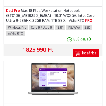
Dell
Pro
Max 18 Plus Workstation Notebook
(BTO106_MB18250_EMEA) - 18.0" WQXGA, Intel Core
Ultra 9-285HX, 32GB RAM, 1TB SSD, nVidia RTX
PRO
3000 Blackwell 12GB, Magyar billentyűzet, Windows 11
Windows Pro
Core 9 / Ultra 9
18.0"
IPS/WVA
SSD
Pro
fessional, 3 év garancia, Grafitszürke színben
nVidia RTX
ELÉRHETŐ
1 825 990 Ft
kosárba