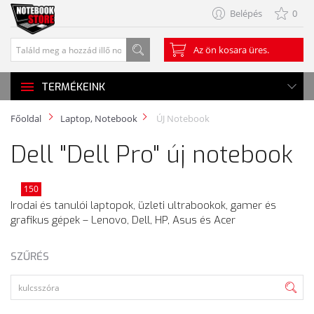
Belépés
0
Az ön kosara üres.
TERMÉKEINK
Főoldal
Laptop, Notebook
ÚJ Notebook
Dell "Dell Pro" új notebook
150
Irodai és tanulói laptopok, üzleti ultrabookok, gamer és
grafikus gépek – Lenovo, Dell, HP, Asus és Acer
SZŰRÉS