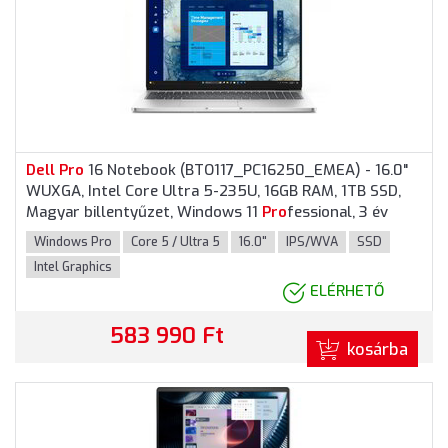
Dell
Pro
16 Notebook (BTO117_PC16250_EMEA) - 16.0"
WUXGA, Intel Core Ultra 5-235U, 16GB RAM, 1TB SSD,
Magyar billentyűzet, Windows 11
Pro
fessional, 3 év
garancia, Platinaszürke színben
Windows Pro
Core 5 / Ultra 5
16.0"
IPS/WVA
SSD
Intel Graphics
ELÉRHETŐ
583 990 Ft
kosárba