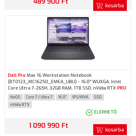
489 900 Ft
kosárba
Dell
Pro
Max 16 Workstation Notebook
(BTO123_MC16250_EMEA_UBU) - 16.0" WUXGA, Intel
Core Ultra 7-265H, 32GB RAM, 1TB SSD, nVidia RTX
PRO
1000 Blackwell 8GB, Magyar billentyűzet, Operációs
NoOS
Core 7 / Ultra 7
16.0"
IPS/WVA
SSD
rendszer nélkül, 3 év garancia, Grafitszürke színben
nVidia RTX
ELÉRHETŐ
1 090 990 Ft
kosárba