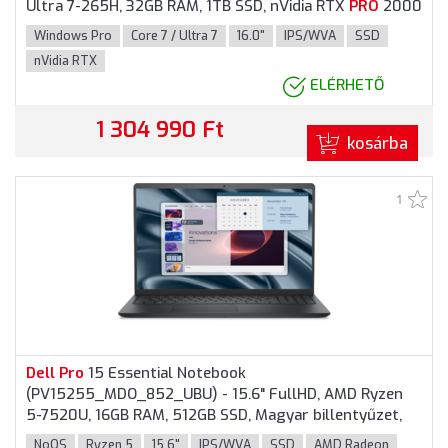
Ultra 7-265H, 32GB RAM, 1TB SSD, nVidia RTX
PRO
2000
Blackwell 8GB, Magyar billentyűzet, Windows 11
Windows Pro
Core 7 / Ultra 7
16.0"
IPS/WVA
SSD
Pro
fessional, 3 év garancia, Grafitszürke színben
nVidia RTX
ELÉRHETŐ
1 304 990 Ft
kosárba
1
Dell
Pro
15 Essential Notebook
(PV15255_MDO_852_UBU) - 15.6" FullHD, AMD Ryzen
5-7520U, 16GB RAM, 512GB SSD, Magyar billentyűzet,
Operációs rendszer nélkül, 3 év garancia, Fekete
NoOS
Ryzen 5
15.6"
IPS/WVA
SSD
AMD Radeon