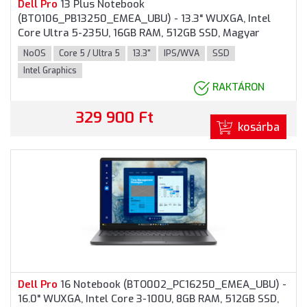
Dell
Pro
13 Plus Notebook
(BTO106_PB13250_EMEA_UBU) - 13.3" WUXGA, Intel
Core Ultra 5-235U, 16GB RAM, 512GB SSD, Magyar
billentyűzet, Operációs rendszer nélkül, 3 év garancia,
NoOS
Core 5 / Ultra 5
13.3"
IPS/WVA
SSD
Ezüstszürke színben
Intel Graphics
RAKTÁRON
329 900 Ft
kosárba
Dell
Pro
16 Notebook (BTO002_PC16250_EMEA_UBU) -
16.0" WUXGA, Intel Core 3-100U, 8GB RAM, 512GB SSD,