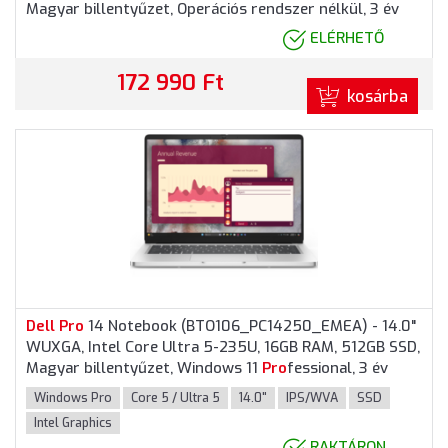
Magyar billentyűzet, Operációs rendszer nélkül, 3 év
garancia, Grafitszürke színben
ELÉRHETŐ
172 990 Ft
kosárba
Dell
Pro
14 Notebook (BTO106_PC14250_EMEA) - 14.0"
WUXGA, Intel Core Ultra 5-235U, 16GB RAM, 512GB SSD,
Magyar billentyűzet, Windows 11
Pro
fessional, 3 év
garancia, Platinaezüst színben
Windows Pro
Core 5 / Ultra 5
14.0"
IPS/WVA
SSD
Intel Graphics
RAKTÁRON