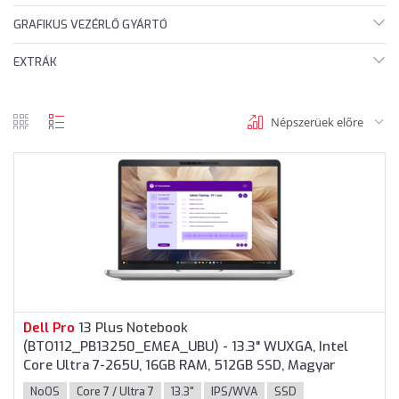
GRAFIKUS VEZÉRLŐ GYÁRTÓ
EXTRÁK
Népszerüek előre
rács
lista
nézet
nézet
Dell
Pro
13 Plus Notebook
(BTO112_PB13250_EMEA_UBU) - 13.3" WUXGA, Intel
Core Ultra 7-265U, 16GB RAM, 512GB SSD, Magyar
billentyűzet, Operációs rendszer nélkül, 3 év garancia,
NoOS
Core 7 / Ultra 7
13.3"
IPS/WVA
SSD