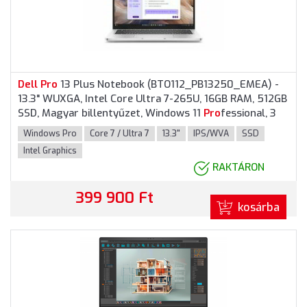
Dell
Pro
13 Plus Notebook (BTO112_PB13250_EMEA) -
13.3" WUXGA, Intel Core Ultra 7-265U, 16GB RAM, 512GB
SSD, Magyar billentyűzet, Windows 11
Pro
fessional, 3
év garancia, Alumínium színben
Windows Pro
Core 7 / Ultra 7
13.3"
IPS/WVA
SSD
Intel Graphics
RAKTÁRON
399 900 Ft
kosárba