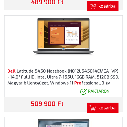
489 900 Ft
kosárba
Dell
Latitude 5450 Notebook (N012L545014EMEA_VP)
- 14.0" FullHD, Intel Ultra 7-155U, 16GB RAM, 512GB SSD,
Magyar billentyűzet, Windows 11
Pro
fessional, 3 év
garancia, Szürke színben
RAKTÁRON
509 900 Ft
kosárba