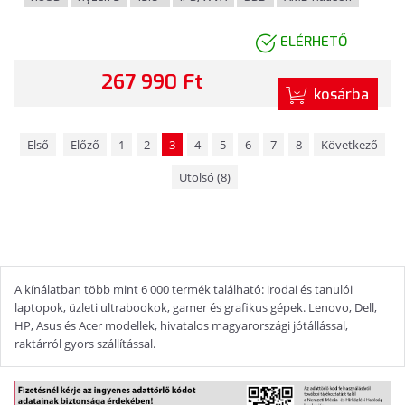
színben
ELÉRHETŐ
267 990 Ft
kosárba
Első
Előző
1
2
3
4
5
6
7
8
Következő
Utolsó (8)
A kínálatban több mint 6 000 termék található: irodai és tanulói
laptopok, üzleti ultrabookok, gamer és grafikus gépek. Lenovo, Dell,
HP, Asus és Acer modellek, hivatalos magyarországi jótállással,
raktárról gyors szállítással.