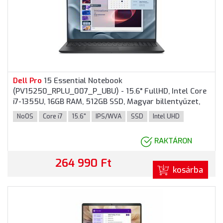
Dell
Pro
15 Essential Notebook
(PV15250_RPLU_007_P_UBU) - 15.6" FullHD, Intel Core
i7-1355U, 16GB RAM, 512GB SSD, Magyar billentyűzet,
Operációs rendszer nélkül, 3 év garancia, Fekete
NoOS
Core i7
15.6"
IPS/WVA
SSD
Intel UHD
színben
RAKTÁRON
264 990 Ft
kosárba