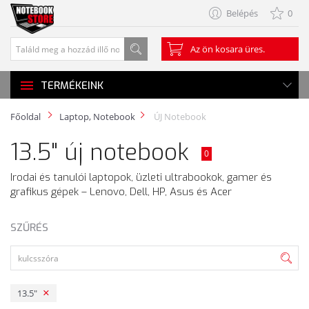
Belépés
0
Az ön kosara üres.
TERMÉKEINK
Főoldal
Laptop, Notebook
ÚJ Notebook
13.5" új notebook
0
Irodai és tanulói laptopok, üzleti ultrabookok, gamer és
grafikus gépek – Lenovo, Dell, HP, Asus és Acer
SZŰRÉS
13.5"