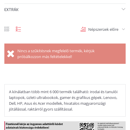
EXTRÁK
Népszerüek előre
rács
lista
nézet
nézet
Nincs a szűkítésnek megfelelő termék, kérjük
próbálkozzon más feltételekkel!
A kínálatban több mint 6 000 termék található: irodai és tanulói
laptopok, üzleti ultrabookok, gamer és grafikus gépek. Lenovo,
Dell, HP, Asus és Acer modellek, hivatalos magyarországi
jótállással, raktárról gyors szállítással.