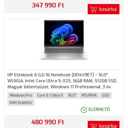
347 990 Ft
kosárba
HP Elitebook 6 G2i 16 Notebook (DD4V9ET) - 16.0"
WUXGA, Intel Core Ultra 5-325, 16GB RAM, 512GB SSD,
Magyar billentyűzet, Windows 11 Professional, 3 év
garancia, Ezüst színben
Windows Pro
Core 5 / Ultra 5
16.0"
IPS/WVA
SSD
Intel Graphics
ELÉRHETŐ
480 990 Ft
kosárba