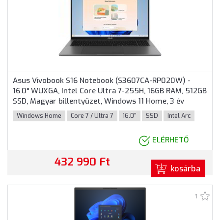
Asus Vivobook S16 Notebook (S3607CA-RP020W) -
16.0" WUXGA, Intel Core Ultra 7-255H, 16GB RAM, 512GB
SSD, Magyar billentyűzet, Windows 11 Home, 3 év
garancia, Szürke színben
Windows Home
Core 7 / Ultra 7
16.0"
SSD
Intel Arc
ELÉRHETŐ
432 990 Ft
kosárba
1