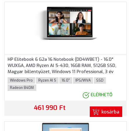
HP Elitebook 6 G2a 16 Notebook (DD4W8ET) - 16.0"
WUXGA, AMD Ryzen AI 5-430, 16GB RAM, 512GB SSD,
Magyar billentyűzet, Windows 11 Professional, 3 év
garancia, Ezüst színben
Windows Pro
Ryzen AI 5
16.0"
IPS/WVA
SSD
Radeon 840M
ELÉRHETŐ
461 990 Ft
kosárba