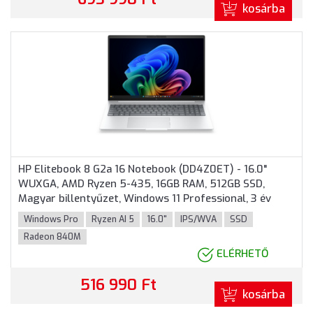
kosárba
HP Elitebook 8 G2a 16 Notebook (DD4Z0ET) - 16.0"
WUXGA, AMD Ryzen 5-435, 16GB RAM, 512GB SSD,
Magyar billentyűzet, Windows 11 Professional, 3 év
garancia, Ezüst színben
Windows Pro
Ryzen AI 5
16.0"
IPS/WVA
SSD
Radeon 840M
ELÉRHETŐ
516 990 Ft
kosárba