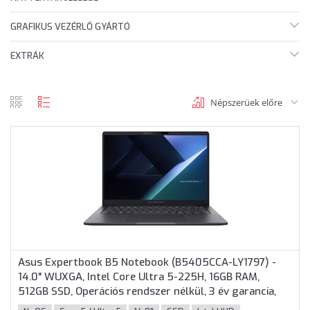
GRAFIKUS VEZÉRLŐ GYÁRTÓ
EXTRÁK
Népszerüek előre
rács
lista
nézet
nézet
Asus Expertbook B5 Notebook (B5405CCA-LY1797) -
14.0" WUXGA, Intel Core Ultra 5-225H, 16GB RAM,
512GB SSD, Operációs rendszer nélkül, 3 év garancia,
Szürke színben