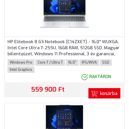
HP Elitebook 8 G1i Notebook (C14ZXET) - 16.0" WUXGA,
Intel Core Ultra 7-255U, 16GB RAM, 512GB SSD, Magyar
billentyűzet, Windows 11 Professional, 3 év garancia,
Ezüst színben
Windows Pro
Core 7 / Ultra 7
16.0"
IPS/WVA
SSD
Intel Graphics
RAKTÁRON
559 900 Ft
kosárba