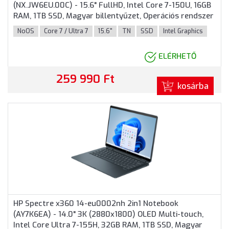
(NX.JW6EU.00C) - 15.6" FullHD, Intel Core 7-150U, 16GB
RAM, 1TB SSD, Magyar billentyűzet, Operációs rendszer
nélkül, 3 év garancia, Kék színben
NoOS
Core 7 / Ultra 7
15.6"
TN
SSD
Intel Graphics
ELÉRHETŐ
259 990 Ft
kosárba
HP Spectre x360 14-eu0002nh 2in1 Notebook
(AY7K6EA) - 14.0" 3K (2880x1800) OLED Multi-touch,
Intel Core Ultra 7-155H, 32GB RAM, 1TB SSD, Magyar