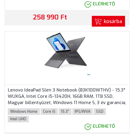
ELÉRHETŐ
258 990 Ft
kosárba
Lenovo IdeaPad Slim 3 Notebook (83K100WTHV) - 15.3"
WUXGA, Intel Core i5-13420H, 16GB RAM, 1TB SSD,
Magyar billentyűzet, Windows 11 Home S, 3 év garancia,
Szürke színben
Windows Home
Core i5
15.3"
IPS/WVA
SSD
Intel UHD
ELÉRHETŐ