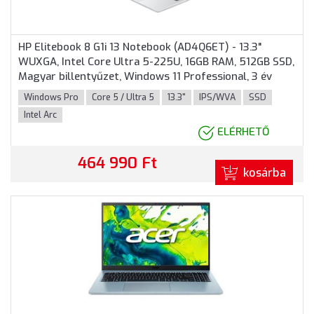
HP Elitebook 8 G1i 13 Notebook (AD4Q6ET) - 13.3"
WUXGA, Intel Core Ultra 5-225U, 16GB RAM, 512GB SSD,
Magyar billentyűzet, Windows 11 Professional, 3 év
garancia, Ezüst színben
Windows Pro
Core 5 / Ultra 5
13.3"
IPS/WVA
SSD
Intel Arc
ELÉRHETŐ
464 990 Ft
kosárba