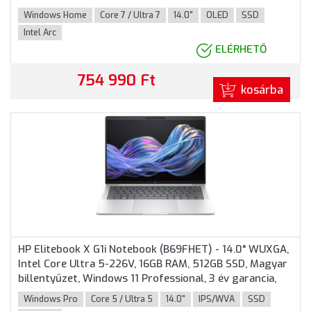
billentyűzet, Windows 11 Home, 3 év garancia, Kék
Windows Home
Core 7 / Ultra 7
14.0"
OLED
SSD
színben
Intel Arc
ELÉRHETŐ
754 990 Ft
kosárba
HP Elitebook X G1i Notebook (B69FHET) - 14.0" WUXGA,
Intel Core Ultra 5-226V, 16GB RAM, 512GB SSD, Magyar
billentyűzet, Windows 11 Professional, 3 év garancia,
Ezüst színben
Windows Pro
Core 5 / Ultra 5
14.0"
IPS/WVA
SSD