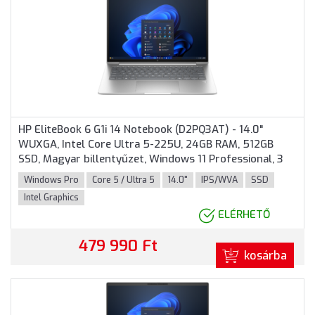
HP EliteBook 6 G1i 14 Notebook (D2PQ3AT) - 14.0"
WUXGA, Intel Core Ultra 5-225U, 24GB RAM, 512GB
SSD, Magyar billentyűzet, Windows 11 Professional, 3
év garancia, Ezüst színben
Windows Pro
Core 5 / Ultra 5
14.0"
IPS/WVA
SSD
Intel Graphics
ELÉRHETŐ
479 990 Ft
kosárba