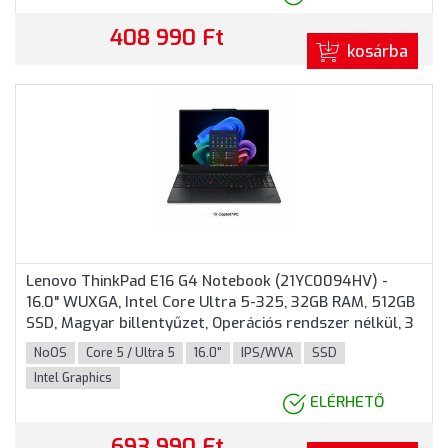
408 990 Ft
kosárba
Lenovo ThinkPad E16 G4 Notebook (21YC0094HV) -
16.0" WUXGA, Intel Core Ultra 5-325, 32GB RAM, 512GB
SSD, Magyar billentyűzet, Operációs rendszer nélkül, 3
év garancia, Fekete színben
NoOS
Core 5 / Ultra 5
16.0"
IPS/WVA
SSD
Intel Graphics
ELÉRHETŐ
693 990 Ft