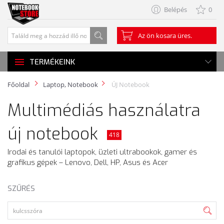
Belépés
0
Az ön kosara üres.
TERMÉKEINK
Főoldal
Laptop, Notebook
ÚJ Notebook
Multimédiás használatra
új notebook
418
Irodai és tanulói laptopok, üzleti ultrabookok, gamer és
grafikus gépek – Lenovo, Dell, HP, Asus és Acer
SZŰRÉS