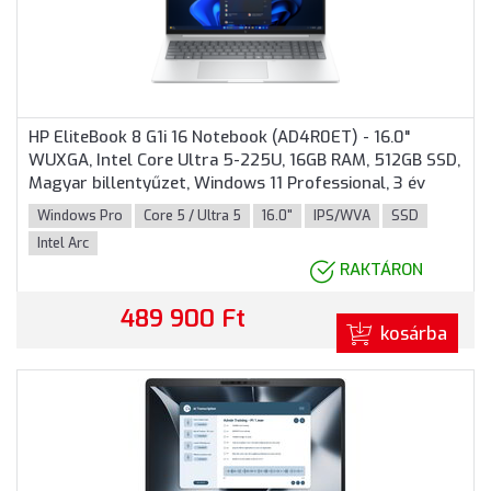
HP EliteBook 8 G1i 16 Notebook (AD4R0ET) - 16.0"
WUXGA, Intel Core Ultra 5-225U, 16GB RAM, 512GB SSD,
Magyar billentyűzet, Windows 11 Professional, 3 év
garancia, Ezüst színben
Windows Pro
Core 5 / Ultra 5
16.0"
IPS/WVA
SSD
Intel Arc
RAKTÁRON
489 900 Ft
kosárba