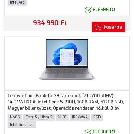
Intel Arc
ELÉRHETŐ
934 990 Ft
kosárba
Lenovo ThinkBook 14 G9 Notebook (21UY005UHV) -
14.0" WUXGA, Intel Core 5-210H, 16GB RAM, 512GB SSD,
Magyar billentyűzet, Operációs rendszer nélkül, 3 év
garancia, Szürke színben
NoOS
Core 5 / Ultra 5
14.0"
IPS/WVA
SSD
Intel Graphics
ELÉRHETŐ