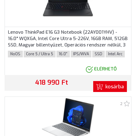
Lenovo ThinkPad E16 G3 Notebook (22AY001YHV) -
16.0" WQXGA, Intel Core Ultra 5-226V, 16GB RAM, 512GB
SSD, Magyar billentyűzet, Operációs rendszer nélkül, 3
év garancia, Fekete színben
NoOS
Core 5 / Ultra 5
16.0"
IPS/WVA
SSD
Intel Arc
ELÉRHETŐ
418 990 Ft
kosárba
2