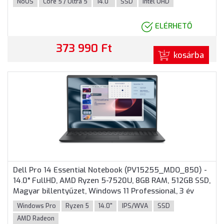
NoOS
Core 5 / Ultra 5
14.0"
SSD
Intel UHD
ELÉRHETŐ
373 990 Ft
kosárba
Dell Pro 14 Essential Notebook (PV15255_MDO_850) -
14.0" FullHD, AMD Ryzen 5-7520U, 8GB RAM, 512GB SSD,
Magyar billentyűzet, Windows 11 Professional, 3 év
garancia, Fekete színben
Windows Pro
Ryzen 5
14.0"
IPS/WVA
SSD
AMD Radeon