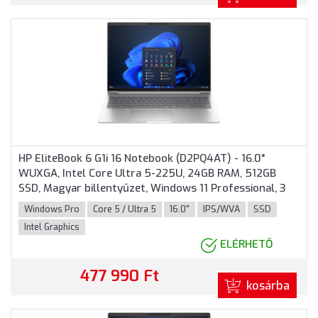
HP EliteBook 6 G1i 16 Notebook (D2PQ4AT) - 16.0"
WUXGA, Intel Core Ultra 5-225U, 24GB RAM, 512GB
SSD, Magyar billentyűzet, Windows 11 Professional, 3
év garancia, Ezüst színben
Windows Pro
Core 5 / Ultra 5
16.0"
IPS/WVA
SSD
Intel Graphics
ELÉRHETŐ
477 990 Ft
kosárba