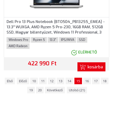
Dell Pro 13 Plus Notebook (BTO504_PB13255_EMEA) -
13.3" WUXGA, AMD Ryzen 5 Pro-230, 16GB RAM, 512GB
SSD, Magyar billentyűzet, Windows 11 Professional, 3
év garancia, Ezüstszürke színben
Windows Pro
Ryzen 5
13.3"
IPS/WVA
SSD
AMD Radeon
ELÉRHETŐ
422 990 Ft
kosárba
Első
Előző
10
11
12
13
14
15
16
17
18
19
20
Következő
Utolsó (21)