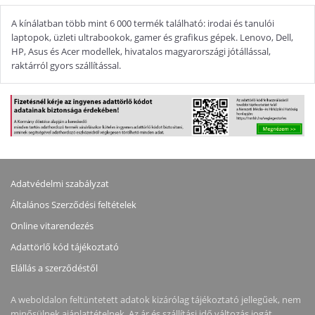
A kínálatban több mint 6 000 termék található: irodai és tanulói
laptopok, üzleti ultrabookok, gamer és grafikus gépek. Lenovo, Dell,
HP, Asus és Acer modellek, hivatalos magyarországi jótállással,
raktárról gyors szállítással.
Adatvédelmi szabályzat
Általános Szerződési feltételek
Online vitarendezés
Adattörlő kód tájékoztató
Elállás a szerződéstől
A weboldalon feltüntetett adatok kizárólag tájékoztató jellegűek, nem
minősülnek ajánlattételnek. Az ár és szállítási idő változás jogát