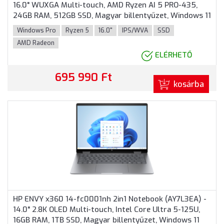
16.0" WUXGA Multi-touch, AMD Ryzen AI 5 PRO-435,
24GB RAM, 512GB SSD, Magyar billentyűzet, Windows 11
Professional, 3 év garancia, Ezüst színben
Windows Pro
Ryzen 5
16.0"
IPS/WVA
SSD
AMD Radeon
ELÉRHETŐ
695 990 Ft
kosárba
HP ENVY x360 14-fc0001nh 2in1 Notebook (AY7L3EA) -
14.0" 2.8K OLED Multi-touch, Intel Core Ultra 5-125U,
16GB RAM, 1TB SSD, Magyar billentyűzet, Windows 11