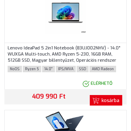
Lenovo IdeaPad 5 2in1 Notebook (83UJ002NHV) - 14.0"
WUXGA Multi-touch, AMD Ryzen 5-230, 16GB RAM,
512GB SSD, Magyar billentyűzet, Operációs rendszer
nélkül, hálózati adapter nélkül, 3 év garancia, Szürke
NoOS
Ryzen 5
14.0"
IPS/WVA
SSD
AMD Radeon
színben
ELÉRHETŐ
409 990 Ft
kosárba