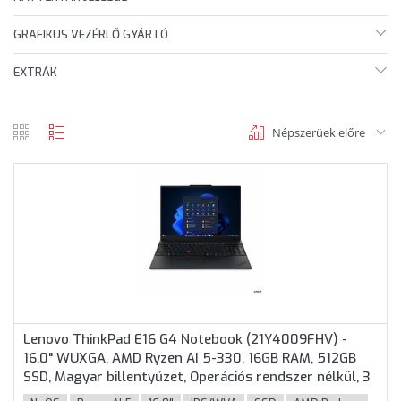
GRAFIKUS VEZÉRLŐ GYÁRTÓ
EXTRÁK
Népszerüek előre
rács
lista
nézet
nézet
Lenovo ThinkPad E16 G4 Notebook (21Y4009FHV) -
16.0" WUXGA, AMD Ryzen AI 5-330, 16GB RAM, 512GB
SSD, Magyar billentyűzet, Operációs rendszer nélkül, 3
év garancia, Fekete színben