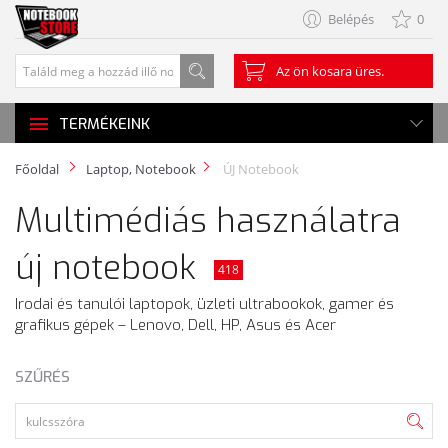
Belépés
0
Az ön kosara üres.
TERMÉKEINK
Főoldal
Laptop, Notebook
ÚJ Notebook
Multimédiás használatra
új notebook
418
Irodai és tanulói laptopok, üzleti ultrabookok, gamer és
grafikus gépek – Lenovo, Dell, HP, Asus és Acer
SZŰRÉS