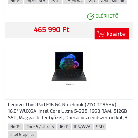
NoOS
Ryzen AI 5
16.0"
IPS/WVA
SSD
AMD Radeon
ELÉRHETŐ
465 990 Ft
kosárba
Lenovo ThinkPad E16 G4 Notebook (21YC0095HV) -
16.0" WUXGA, Intel Core Ultra 5-325, 16GB RAM, 512GB
SSD, Magyar billentyűzet, Operációs rendszer nélkül, 3
év garancia, Fekete színben
NoOS
Core 5 / Ultra 5
16.0"
IPS/WVA
SSD
Intel Graphics