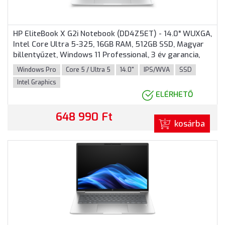
HP EliteBook X G2i Notebook (DD4Z5ET) - 14.0" WUXGA,
Intel Core Ultra 5-325, 16GB RAM, 512GB SSD, Magyar
billentyűzet, Windows 11 Professional, 3 év garancia,
Ezüst színben
Windows Pro
Core 5 / Ultra 5
14.0"
IPS/WVA
SSD
Intel Graphics
ELÉRHETŐ
648 990 Ft
kosárba