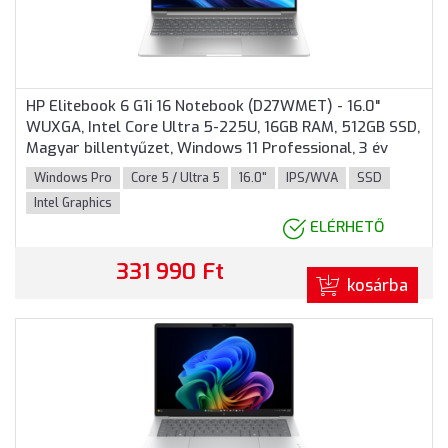
HP Elitebook 6 G1i 16 Notebook (D27WMET) - 16.0"
WUXGA, Intel Core Ultra 5-225U, 16GB RAM, 512GB SSD,
Magyar billentyűzet, Windows 11 Professional, 3 év
garancia, Ezüst színben
Windows Pro
Core 5 / Ultra 5
16.0"
IPS/WVA
SSD
Intel Graphics
ELÉRHETŐ
331 990 Ft
kosárba