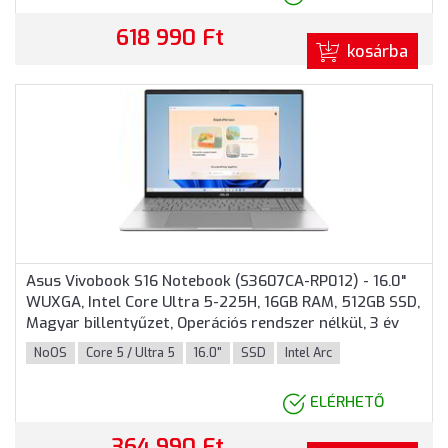
618 990 Ft
kosárba
Asus Vivobook S16 Notebook (S3607CA-RP012) - 16.0"
WUXGA, Intel Core Ultra 5-225H, 16GB RAM, 512GB SSD,
Magyar billentyűzet, Operációs rendszer nélkül, 3 év
garancia, Ezüst színben
NoOS
Core 5 / Ultra 5
16.0"
SSD
Intel Arc
ELÉRHETŐ
364 990 Ft