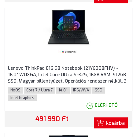
Lenovo ThinkPad E16 G8 Notebook (21Y6008FHV) -
16.0" WUXGA, Intel Core Ultra 5-325, 16GB RAM, 512GB
SSD, Magyar billentyűzet, Operációs rendszer nélkül, 3
év garancia, Fekete színben
NoOS
Core 7 / Ultra 7
14.0"
IPS/WVA
SSD
Intel Graphics
ELÉRHETŐ
491 990 Ft
kosárba