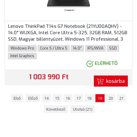
Lenovo ThinkPad T14s G7 Notebook (21YU00AQHV) -
14.0" WUXGA, Intel Core Ultra 5-325, 32GB RAM, 512GB
SSD, Magyar billentyűzet, Windows 11 Professional, 3
év garancia, Fekete színben
Windows Pro
Core 5 / Ultra 5
14.0"
IPS/WVA
SSD
Intel Graphics
ELÉRHETŐ
1 003 990 Ft
kosárba
Első
Előző
14
15
16
17
18
19
20
21
Következő
Utolsó (21)