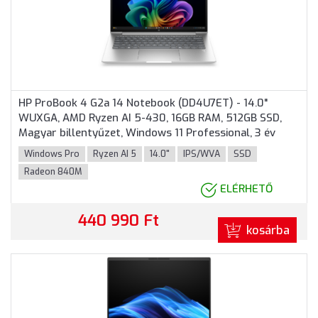
HP ProBook 4 G2a 14 Notebook (DD4U7ET) - 14.0"
WUXGA, AMD Ryzen AI 5-430, 16GB RAM, 512GB SSD,
Magyar billentyűzet, Windows 11 Professional, 3 év
garancia, Ezüst színben
Windows Pro
Ryzen AI 5
14.0"
IPS/WVA
SSD
Radeon 840M
ELÉRHETŐ
440 990 Ft
kosárba