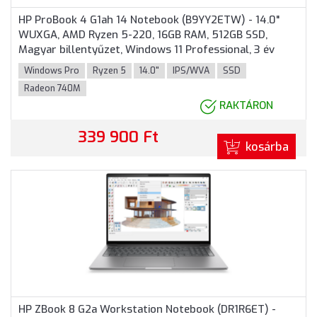
HP ProBook 4 G1ah 14 Notebook (B9YY2ETW) - 14.0"
WUXGA, AMD Ryzen 5-220, 16GB RAM, 512GB SSD,
Magyar billentyűzet, Windows 11 Professional, 3 év
garancia, Ezüst színben
Windows Pro
Ryzen 5
14.0"
IPS/WVA
SSD
Radeon 740M
RAKTÁRON
339 900 Ft
kosárba
HP ZBook 8 G2a Workstation Notebook (DR1R6ET) -