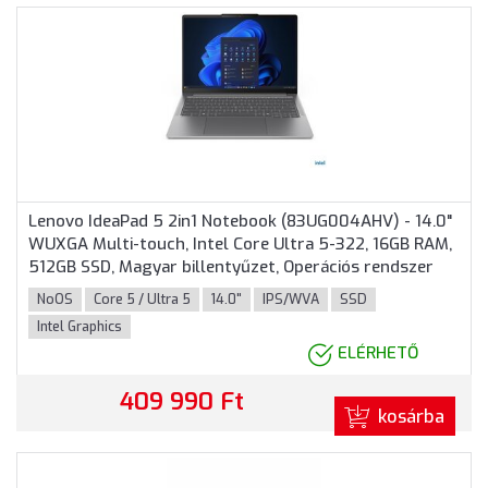
Lenovo IdeaPad 5 2in1 Notebook (83UG004AHV) - 14.0"
WUXGA Multi-touch, Intel Core Ultra 5-322, 16GB RAM,
512GB SSD, Magyar billentyűzet, Operációs rendszer
nélkül, hálózati adapter nélkül, 3 év garancia, Szürke
NoOS
Core 5 / Ultra 5
14.0"
IPS/WVA
SSD
színben
Intel Graphics
ELÉRHETŐ
409 990 Ft
kosárba