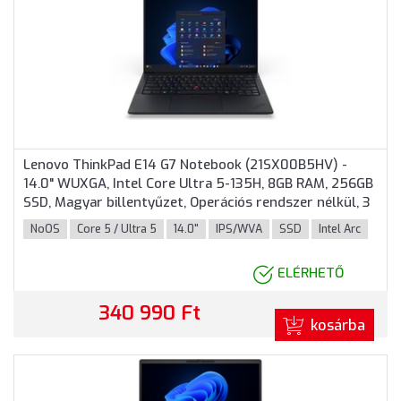
Lenovo ThinkPad E14 G7 Notebook (21SX00B5HV) -
14.0" WUXGA, Intel Core Ultra 5-135H, 8GB RAM, 256GB
SSD, Magyar billentyűzet, Operációs rendszer nélkül, 3
év garancia, Fekete színben
NoOS
Core 5 / Ultra 5
14.0"
IPS/WVA
SSD
Intel Arc
ELÉRHETŐ
340 990 Ft
kosárba