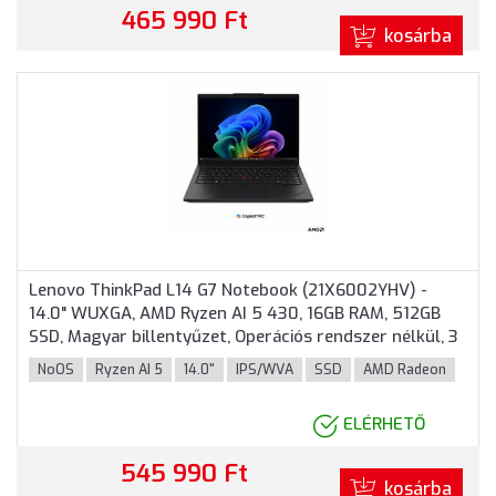
465 990 Ft
kosárba
Lenovo ThinkPad L14 G7 Notebook (21X6002YHV) -
14.0" WUXGA, AMD Ryzen AI 5 430, 16GB RAM, 512GB
SSD, Magyar billentyűzet, Operációs rendszer nélkül, 3
év garancia, Fekete színben
NoOS
Ryzen AI 5
14.0"
IPS/WVA
SSD
AMD Radeon
ELÉRHETŐ
545 990 Ft
kosárba