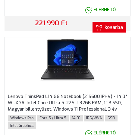
ELÉRHETŐ
221 990 Ft
kosárba
Lenovo ThinkPad L14 G6 Notebook (21S6001PHV) - 14.0"
WUXGA, Intel Core Ultra 5-225U, 32GB RAM, 1TB SSD,
Magyar billentyűzet, Windows 11 Professional, 3 év
garancia, Fekete színben
Windows Pro
Core 5 / Ultra 5
14.0"
IPS/WVA
SSD
Intel Graphics
ELÉRHETŐ