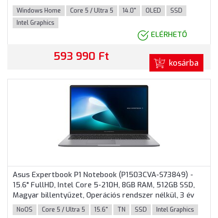
Home, 3 év garancia, Ezüst színben
Windows Home
Core 5 / Ultra 5
14.0"
OLED
SSD
Intel Graphics
ELÉRHETŐ
593 990 Ft
kosárba
Asus Expertbook P1 Notebook (P1503CVA-S73849) -
15.6" FullHD, Intel Core 5-210H, 8GB RAM, 512GB SSD,
Magyar billentyűzet, Operációs rendszer nélkül, 3 év
garancia, Szürke színben
NoOS
Core 5 / Ultra 5
15.6"
TN
SSD
Intel Graphics