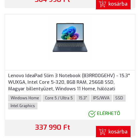
kosárba
Lenovo IdeaPad Slim 3 Notebook (83RR00GEHV) - 15.3"
WUXGA, Intel Core 5-320, 8GB RAM, 256GB SSD,
Magyar billentyűzet, Windows 11 Home, hálózati
adapter nélkül, 3 év garancia, Kék színben
Windows Home
Core 5 / Ultra 5
15.3"
IPS/WVA
SSD
Intel Graphics
ELÉRHETŐ
337 990 Ft
kosárba