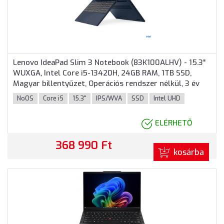
Lenovo IdeaPad Slim 3 Notebook (83K100ALHV) - 15.3"
WUXGA, Intel Core i5-13420H, 24GB RAM, 1TB SSD,
Magyar billentyűzet, Operációs rendszer nélkül, 3 év
garancia, Kék színben
NoOS
Core i5
15.3"
IPS/WVA
SSD
Intel UHD
ELÉRHETŐ
368 990 Ft
kosárba