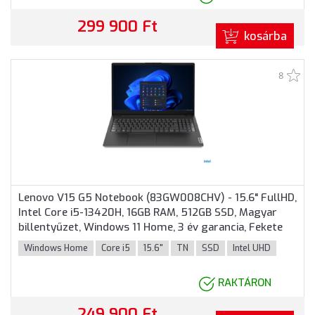
299 900 Ft
kosárba
8
Lenovo V15 G5 Notebook (83GW008CHV) - 15.6" FullHD,
Intel Core i5-13420H, 16GB RAM, 512GB SSD, Magyar
billentyűzet, Windows 11 Home, 3 év garancia, Fekete
színben
Windows Home
Core i5
15.6"
TN
SSD
Intel UHD
RAKTÁRON
249 900 Ft