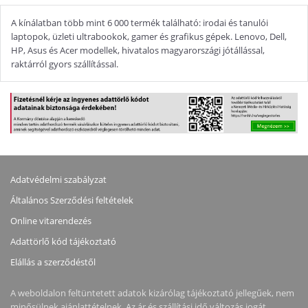
A kínálatban több mint 6 000 termék található: irodai és tanulói
laptopok, üzleti ultrabookok, gamer és grafikus gépek. Lenovo, Dell,
HP, Asus és Acer modellek, hivatalos magyarországi jótállással,
raktárról gyors szállítással.
Adatvédelmi szabályzat
Általános Szerződési feltételek
Online vitarendezés
Adattörlő kód tájékoztató
Elállás a szerződéstől
A weboldalon feltüntetett adatok kizárólag tájékoztató jellegűek, nem
minősülnek ajánlattételnek. Az ár és szállítási idő változás jogát