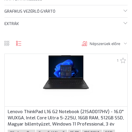
GRAFIKUS VEZÉRLŐ GYÁRTÓ
EXTRÁK
Népszerüek előre
rács
lista
nézet
nézet
1
Lenovo ThinkPad L16 G2 Notebook (21SA0017HV) - 16.0"
WUXGA, Intel Core Ultra 5-225U, 16GB RAM, 512GB SSD,
Magyar billentyűzet, Windows 11 Professional, 3 év
garancia, Fekete színben