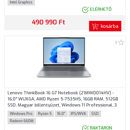
Intel Graphics
ELÉRHETŐ
490 990 Ft
kosárba
3
Lenovo ThinkBook 16 G7 Notebook (21MW0014HV) -
16.0" WUXGA, AMD Ryzen 5-7535HS, 16GB RAM, 512GB
SSD, Magyar billentyűzet, Windows 11 Professional, 3
év garancia, Szürke színben
Windows Pro
Ryzen 5
16.0"
IPS/WVA
SSD
Radeon 660M
RAKTÁRON