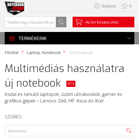
Belépés
0
Az ön kosara üres.
TERMÉKEINK
Főoldal
Laptop, Notebook
ÚJ Notebook
Multimédiás használatra
új notebook
413
Irodai és tanulói laptopok, üzleti ultrabookok, gamer és
grafikus gépek – Lenovo, Dell, HP, Asus és Acer
SZŰRÉS