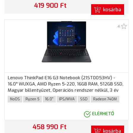
419 900 Ft
kosárba
4
Lenovo ThinkPad E16 G3 Notebook (21ST0053HV) -
16.0" WUXGA, AMD Ryzen 5-220, 16GB RAM, 512GB SSD,
Magyar billentyűzet, Operációs rendszer nélkül, 3 év
garancia, Fekete színben
NoOS
Ryzen 5
16.0"
IPS/WVA
SSD
Radeon 740M
ELÉRHETŐ
458 990 Ft
kosárba