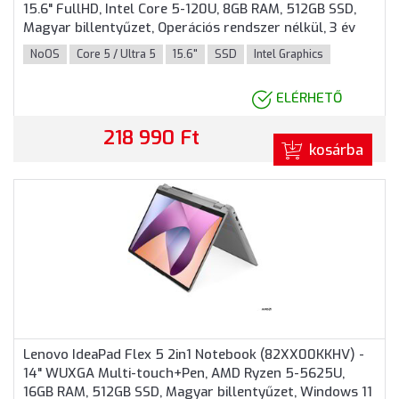
15.6" FullHD, Intel Core 5-120U, 8GB RAM, 512GB SSD,
Magyar billentyűzet, Operációs rendszer nélkül, 3 év
garancia, Kék színben
NoOS
Core 5 / Ultra 5
15.6"
SSD
Intel Graphics
ELÉRHETŐ
218 990 Ft
kosárba
Lenovo IdeaPad Flex 5 2in1 Notebook (82XX00KKHV) -
14" WUXGA Multi-touch+Pen, AMD Ryzen 5-5625U,
16GB RAM, 512GB SSD, Magyar billentyűzet, Windows 11