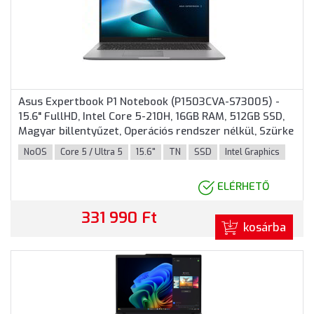
Asus Expertbook P1 Notebook (P1503CVA-S73005) -
15.6" FullHD, Intel Core 5-210H, 16GB RAM, 512GB SSD,
Magyar billentyűzet, Operációs rendszer nélkül, Szürke
színben
NoOS
Core 5 / Ultra 5
15.6"
TN
SSD
Intel Graphics
ELÉRHETŐ
331 990 Ft
kosárba