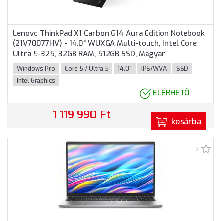
Lenovo ThinkPad X1 Carbon G14 Aura Edition Notebook
(21V70077HV) - 14.0" WUXGA Multi-touch, Intel Core
Ultra 5-325, 32GB RAM, 512GB SSD, Magyar
billentyűzet, Windows 11 Professional, 3 év garancia,
Windows Pro
Core 5 / Ultra 5
14.0"
IPS/WVA
SSD
Fekete színben
Intel Graphics
ELÉRHETŐ
1 119 990 Ft
kosárba
2