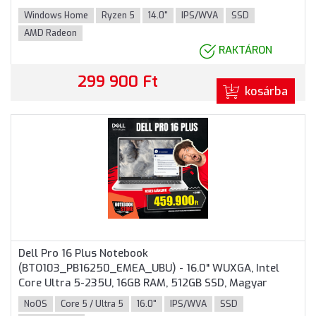
Home, 3 év garancia, Szürke színben
Windows Home
Ryzen 5
14.0"
IPS/WVA
SSD
AMD Radeon
RAKTÁRON
299 900 Ft
kosárba
Dell Pro 16 Plus Notebook
(BTO103_PB16250_EMEA_UBU) - 16.0" WUXGA, Intel
Core Ultra 5-235U, 16GB RAM, 512GB SSD, Magyar
billentyűzet, Operációs rendszer nélkül, 3 év garancia,
NoOS
Core 5 / Ultra 5
16.0"
IPS/WVA
SSD
Alumínium színben