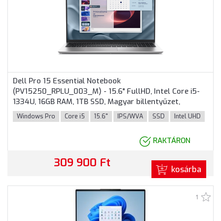
Dell Pro 15 Essential Notebook
(PV15250_RPLU_003_M) - 15.6" FullHD, Intel Core i5-
1334U, 16GB RAM, 1TB SSD, Magyar billentyűzet,
Windows 11 Professional, 3 év garancia, Platinaezüst
Windows Pro
Core i5
15.6"
IPS/WVA
SSD
Intel UHD
színben
RAKTÁRON
309 900 Ft
kosárba
1