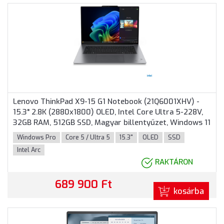
Lenovo ThinkPad X9-15 G1 Notebook (21Q6001XHV) -
15.3" 2.8K (2880x1800) OLED, Intel Core Ultra 5-228V,
32GB RAM, 512GB SSD, Magyar billentyűzet, Windows 11
Professional, 3 év garancia, Szürke színben
Windows Pro
Core 5 / Ultra 5
15.3"
OLED
SSD
Intel Arc
RAKTÁRON
689 900 Ft
kosárba