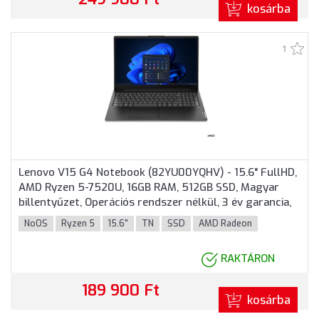
kosárba
1
Lenovo V15 G4 Notebook (82YU00YQHV) - 15.6" FullHD,
AMD Ryzen 5-7520U, 16GB RAM, 512GB SSD, Magyar
billentyűzet, Operációs rendszer nélkül, 3 év garancia,
Fekete színben
NoOS
Ryzen 5
15.6"
TN
SSD
AMD Radeon
RAKTÁRON
189 900 Ft
kosárba