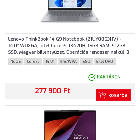
Lenovo ThinkBook 14 G9 Notebook (21UY0063HV) -
14.0" WUXGA, Intel Core i5-13420H, 16GB RAM, 512GB
SSD, Magyar billentyűzet, Operációs rendszer nélkül, 3
év garancia, Szürke színben
NoOS
Core i5
14.0"
IPS/WVA
SSD
Intel UHD
RAKTÁRON
277 900 Ft
kosárba