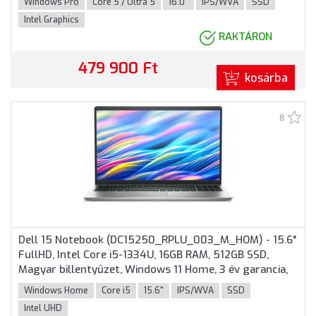
Windows Pro
Core 5 / Ultra 5
16.0"
IPS/WVA
SSD
Intel Graphics
RAKTÁRON
479 900 Ft
kosárba
8
Dell 15 Notebook (DC15250_RPLU_003_M_HOM) - 15.6"
FullHD, Intel Core i5-1334U, 16GB RAM, 512GB SSD,
Magyar billentyűzet, Windows 11 Home, 3 év garancia,
Ezüst színben
Windows Home
Core i5
15.6"
IPS/WVA
SSD
Intel UHD