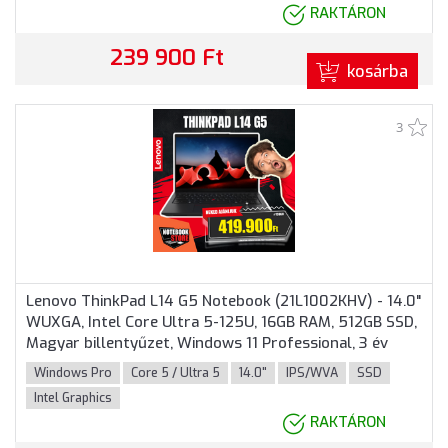
RAKTÁRON
239 900 Ft
kosárba
3
Lenovo ThinkPad L14 G5 Notebook (21L1002KHV) - 14.0"
WUXGA, Intel Core Ultra 5-125U, 16GB RAM, 512GB SSD,
Magyar billentyűzet, Windows 11 Professional, 3 év
garancia, Fekete színben
Windows Pro
Core 5 / Ultra 5
14.0"
IPS/WVA
SSD
Intel Graphics
RAKTÁRON