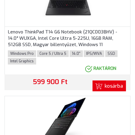
Lenovo ThinkPad T14 G6 Notebook (21QC003BHV) -
14.0" WUXGA, Intel Core Ultra 5-225U, 16GB RAM,
512GB SSD, Magyar billentyűzet, Windows 11
Professional, 3 év garancia, Fekete színben
Windows Pro
Core 5 / Ultra 5
14.0"
IPS/WVA
SSD
Intel Graphics
RAKTÁRON
599 900 Ft
kosárba