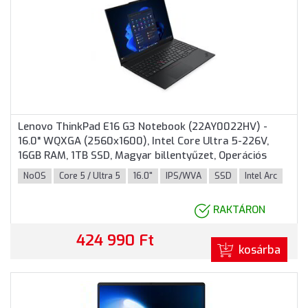
Lenovo ThinkPad E16 G3 Notebook (22AY0022HV) -
16.0" WQXGA (2560x1600), Intel Core Ultra 5-226V,
16GB RAM, 1TB SSD, Magyar billentyűzet, Operációs
rendszer nélkül, 3 év garancia, Fekete színben
NoOS
Core 5 / Ultra 5
16.0"
IPS/WVA
SSD
Intel Arc
RAKTÁRON
424 990 Ft
kosárba