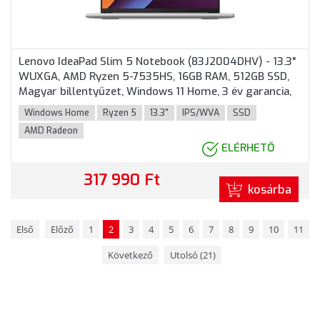
Lenovo IdeaPad Slim 5 Notebook (83J2004DHV) - 13.3"
WUXGA, AMD Ryzen 5-7535HS, 16GB RAM, 512GB SSD,
Magyar billentyűzet, Windows 11 Home, 3 év garancia,
Szürke színben
Windows Home
Ryzen 5
13.3"
IPS/WVA
SSD
AMD Radeon
ELÉRHETŐ
317 990 Ft
kosárba
Első
Előző
1
2
3
4
5
6
7
8
9
10
11
Következő
Utolsó (21)