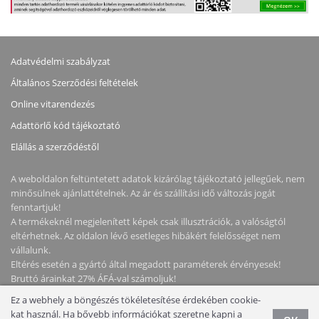
Adatvédelmi szabályzat
Általános Szerződési feltételek
Online vitarendezés
Adattörlő kód tájékoztató
Elállás a szerződéstől
A weboldalon feltüntetett adatok kizárólag tájékoztató jellegűek, nem
minősülnek ajánlattételnek. Az ár és szállítási idő változás jogát
fenntartjuk!
A termékeknél megjelenített képek csak illusztrációk, a valóságtól
eltérhetnek. Az oldalon lévő esetleges hibákért felelősséget nem
vállalunk.
Eltérés esetén a gyártó által megadott paraméterek érvényesek!
Bruttó árainkat 27% ÁFÁ-val számoljuk!
Ez a webhely a böngészés tökéletesítése érdekében cookie-
Copyright © 2026 NotebookStore. Minden jog fenntartva!
kat használ. Ha bővebb információkat szeretne kapni a