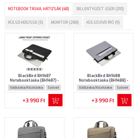
NOTEBOOK TÁSKA, HÁTIZSÁK (48)
BILLENTYŰZET, EGÉR (310)
KÜLSŐ HDD/SSD (5)
MONITOR (288)
KÜLSŐ DVD ÍRÓ (9)
BlackBird BH1487
BlackBird BH1488
Notebooktáska (BH1487) -
Notebooktáska (BH1488) -
Maximum 15.6" méretű
Maximum 15.6" méretű
Válltáska/Kézitáska
Szövet
Válltáska/Kézitáska
Szövet
notebookokhoz - Fekete
notebookokhoz - Szürke
színben
színben
+3 990 Ft
+3 990 Ft