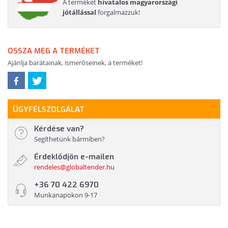
A terméket
hivatalos magyarországi
jótállással
forgalmazzuk!
OSSZA MEG A TERMÉKET
Ajánlja barátainak, ismerőseinek, a terméket!
ÜGYFÉLSZOLGÁLAT
Kérdése van?
Segíthetünk bármiben?
Érdeklődjön e-mailen
rendeles@globaltender.hu
+36 70 422 6970
Munkanapokon 9-17