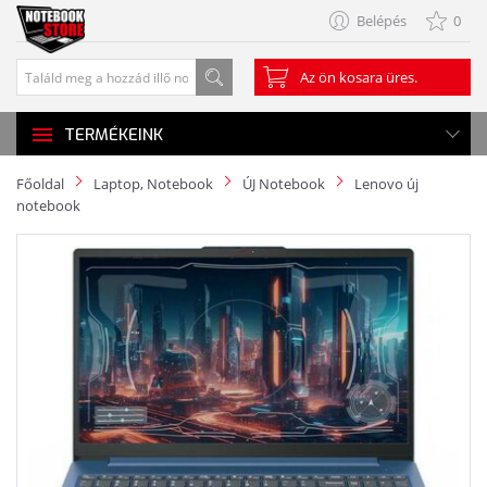
Belépés
0
Az ön kosara üres.
TERMÉKEINK
Főoldal
Laptop, Notebook
ÚJ Notebook
Lenovo új
notebook