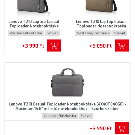
Lenovo T210 Laptop Casual
Lenovo T210 Laptop Casual
Toploader Notebooktáska
Toploader Notebooktáska
(GX40Q17231) - Maximum
(GX40Q17232) - Maximum
Válltáska/Kézitáska
Szövet
Válltáska/Kézitáska
Szövet
15.6" méretű notebookokhoz
15.6" méretű notebookokhoz
- Szürke színben
- Barna színben
+3 990 Ft
+5 090 Ft
Lenovo T210 Casual Toploader Notebooktáska (4X40T84060) -
Maximum 15.6" méretű notebookokhoz - Szürke színben
Válltáska/Kézitáska
Szövet
+3 990 Ft