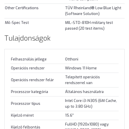
Other Certifications
TÜV Rheinland® Low Blue Light
(Software Solution)
Mil-Spec Test
MIL-STD-810H military test
passed (20 test items)
Tulajdonságok
Felhasználás jellege
Otthoni
Operációs rendszer
Windows 11 Home
Telepített operációs
Operációs rendszer felár
rendszerrel van
Processzor kategória
Általános használatra
Intel Core i3-N305 (6M Cache,
Processzor típus
up to 3.80 GHz)
Kijelző méret
15.6"
FullHD (1920x1080) vagy
Kijelző felbontás