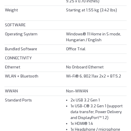
9.25 x 0.70 inches)
Weight
Starting at 1.55 kg (3.42 lbs)
SOFTWARE
Operating System
Windows® 11 Home in S mode,
Hungarian / English
Bundled Software
Office Trial
CONNECTIVITY
Ethernet
No Onboard Ethernet
WLAN + Bluetooth
Wi-Fi® 6, 802.11ax 2x2 + BT5.2
WWAN
Non-WWAN
Standard Ports
2x USB 3.2 Gen 1
1x USB-C® 3.2 Gen 1 (support
data transfer, Power Delivery
and DisplayPort™ 1.2)
1x HDMI® 1.4
1x Headphone / microphone