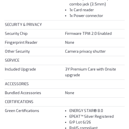
combo jack (3.5mm)
1x Card reader
1x Power connector
SECURITY & PRIVACY
Security Chip
Firmware TPM 2.0 Enabled
Fingerprint Reader
None
Other Security
Camera privacy shutter
SERVICE
Included Upgrade
3Y Premium Care with Onsite
upgrade
ACCESSORIES
Bundled Accessories
None
CERTIFICATIONS
Green Certifications
ENERGY STAR® 8.0
EPEAT™ Silver Registered
ErP Lot 6/26
RoHS compliant