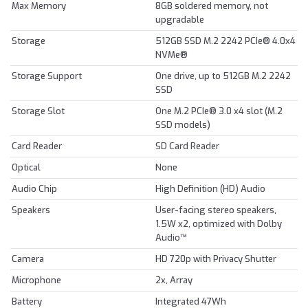
Max Memory
8GB soldered memory, not
upgradable
Storage
512GB SSD M.2 2242 PCIe® 4.0x4
NVMe®
Storage Support
One drive, up to 512GB M.2 2242
SSD
Storage Slot
One M.2 PCIe® 3.0 x4 slot (M.2
SSD models)
Card Reader
SD Card Reader
Optical
None
Audio Chip
High Definition (HD) Audio
Speakers
User-facing stereo speakers,
1.5W x2, optimized with Dolby
Audio™
Camera
HD 720p with Privacy Shutter
Microphone
2x, Array
Battery
Integrated 47Wh