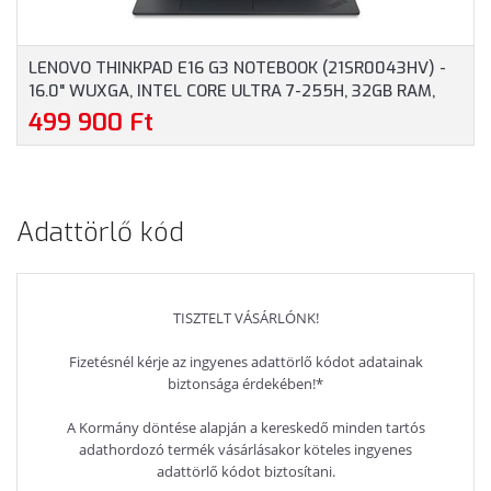
LENOVO THINKPAD E16 G3 NOTEBOOK (21SR0043HV) -
16.0" WUXGA, INTEL CORE ULTRA 7-255H, 32GB RAM,
1TB SSD, MAGYAR BILLENTYŰZET, WINDOWS 11
499 900 Ft
PROFESSIONAL, 3 ÉV GARANCIA, FEKETE SZÍNBEN
Adattörlő kód
TISZTELT VÁSÁRLÓNK!
Fizetésnél kérje az ingyenes adattörlő kódot adatainak
biztonsága érdekében!*
A Kormány döntése alapján a kereskedő minden tartós
adathordozó termék vásárlásakor köteles ingyenes
adattörlő kódot biztosítani.