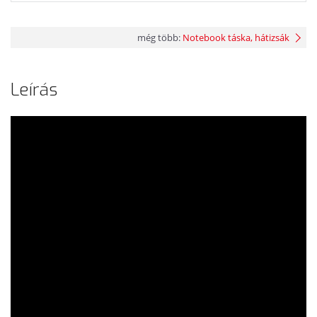
még több:
Notebook táska, hátizsák
Leírás