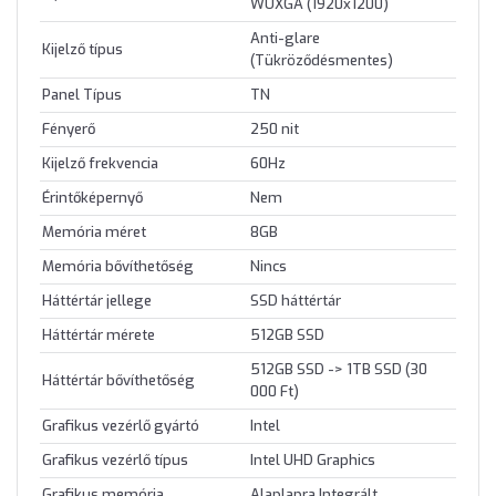
WUXGA (1920x1200)
Anti-glare
Kijelző típus
(Tükröződésmentes)
Panel Típus
TN
Fényerő
250 nit
Kijelző frekvencia
60Hz
Érintőképernyő
Nem
Memória méret
8GB
Memória bővíthetőség
Nincs
Háttértár jellege
SSD háttértár
Háttértár mérete
512GB SSD
512GB SSD -> 1TB SSD (30
Háttértár bővíthetőség
000 Ft)
Grafikus vezérlő gyártó
Intel
Grafikus vezérlő típus
Intel UHD Graphics
Grafikus memória
Alaplapra Integrált