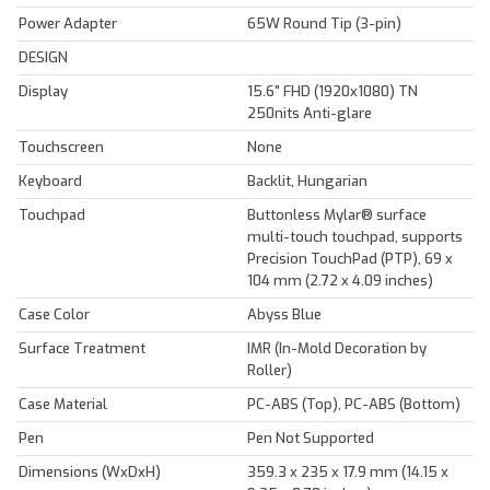
Power Adapter
65W Round Tip (3-pin)
DESIGN
Display
15.6" FHD (1920x1080) TN
250nits Anti-glare
Touchscreen
None
Keyboard
Backlit, Hungarian
Touchpad
Buttonless Mylar® surface
multi-touch touchpad, supports
Precision TouchPad (PTP), 69 x
104 mm (2.72 x 4.09 inches)
Case Color
Abyss Blue
Surface Treatment
IMR (In-Mold Decoration by
Roller)
Case Material
PC-ABS (Top), PC-ABS (Bottom)
Pen
Pen Not Supported
Dimensions (WxDxH)
359.3 x 235 x 17.9 mm (14.15 x