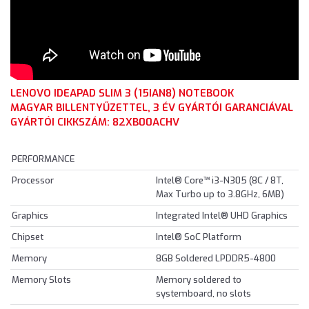
LENOVO IDEAPAD SLIM 3 (15IAN8) NOTEBOOK
MAGYAR BILLENTYŰZETTEL, 3 ÉV GYÁRTÓI GARANCIÁVAL
GYÁRTÓI CIKKSZÁM: 82XB00ACHV
PERFORMANCE
Processor
Intel® Core™ i3-N305 (8C / 8T,
Max Turbo up to 3.8GHz, 6MB)
Graphics
Integrated Intel® UHD Graphics
Chipset
Intel® SoC Platform
Memory
8GB Soldered LPDDR5-4800
Memory Slots
Memory soldered to
systemboard, no slots