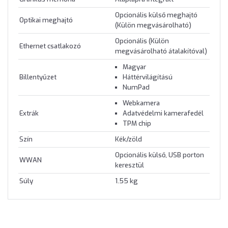
Opcionális külső meghajtó
Optikai meghajtó
(Külön megvásárolható)
Opcionális (Külön
Ethernet csatlakozó
megvásárolható átalakítóval)
Magyar
Billentyűzet
Háttérvilágítású
NumPad
Webkamera
Extrák
Adatvédelmi kamerafedél
TPM chip
Szín
Kék/zöld
Opcionális külső, USB porton
WWAN
keresztül
Súly
1.55 kg