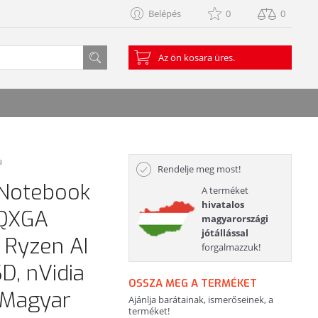
Belépés
0
0
Az ön kosara üres.
a
Rendelje meg most!
 Notebook
A terméket
hivatalos
WQXGA
magyarországi
jótállással
 Ryzen AI
forgalmazzuk!
D, nVidia
OSSZA MEG A TERMÉKET
 Magyar
Ajánlja barátainak, ismerőseinek, a
terméket!