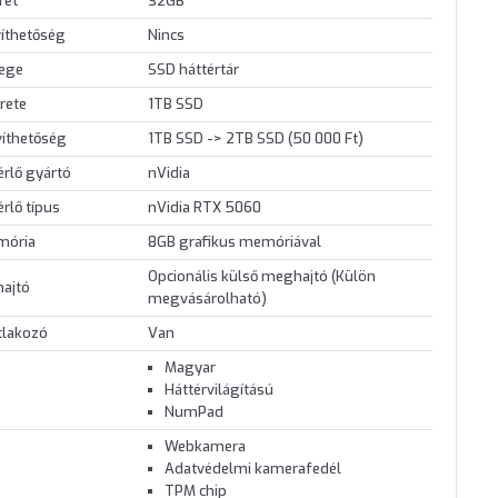
ret
32GB
íthetőség
Nincs
lege
SSD háttértár
rete
1TB SSD
víthetőség
1TB SSD -> 2TB SSD (50 000 Ft)
érlő gyártó
nVidia
érlő típus
nVidia RTX 5060
mória
8GB grafikus memóriával
Opcionális külső meghajtó (Külön
hajtó
megvásárolható)
tlakozó
Van
Magyar
Háttérvilágítású
NumPad
Webkamera
Adatvédelmi kamerafedél
TPM chip