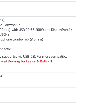
ps)
s), Always On
Gbps), with USB PD 65-100W and DisplayPort 1.4
8K/60Hz
crophone combo jack (3.5mm)
onnector
ns supported via USB-C®. For more compatible
 visit
Docking for Legion 5 15AGP11
ed