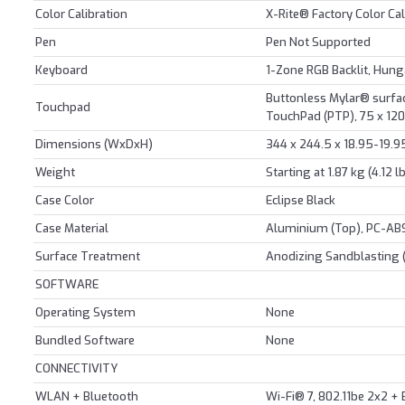
Color Calibration
X-Rite® Factory Color Cal
Pen
Pen Not Supported
Keyboard
1-Zone RGB Backlit, Hung
Buttonless Mylar® surfac
Touchpad
TouchPad (PTP), 75 x 120
Dimensions (WxDxH)
344 x 244.5 x 18.95-19.9
Weight
Starting at 1.87 kg (4.12 l
Case Color
Eclipse Black
Case Material
Aluminium (Top), PC-AB
Surface Treatment
Anodizing Sandblasting (
SOFTWARE
Operating System
None
Bundled Software
None
CONNECTIVITY
WLAN + Bluetooth
Wi-Fi® 7, 802.11be 2x2 +