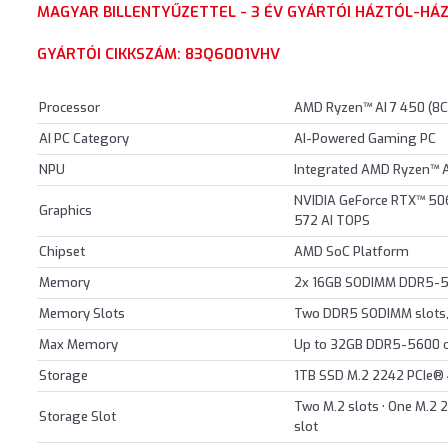
MAGYAR BILLENTYŰZETTEL - 3 ÉV GYÁRTÓI HÁZTÓL-HÁZ
GYÁRTÓI CIKKSZÁM: 83Q6001VHV
Processor
AMD Ryzen™ AI 7 450 (8C /
AI PC Category
AI-Powered Gaming PC
NPU
Integrated AMD Ryzen™ A
NVIDIA GeForce RTX™ 50
Graphics
572 AI TOPS
Chipset
AMD SoC Platform
Memory
2x 16GB SODIMM DDR5-
Memory Slots
Two DDR5 SODIMM slots,
Max Memory
Up to 32GB DDR5-5600 o
Storage
1TB SSD M.2 2242 PCIe®
Two M.2 slots • One M.2 
Storage Slot
slot