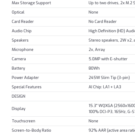
Max Storage Support
Up to two drives, 2x M.2
Optical
None
Card Reader
No Card Reader
Audio Chip
High Definition (HD) Aud
Speakers
Stereo speakers, 2W x2,
Microphone
2x, Array
Camera
5.0MP with E-shutter
Battery
80Wh
Power Adapter
245W Slim Tip (3-pin)
Special Features
AI Chip: LA1 + LA3
DESIGN
15.3" WQXGA (2560x1600) 
Display
100% DCI-P3, 165Hz, G-S
Touchscreen
None
Screen-to-Body Ratio
92% AAR (active area rati