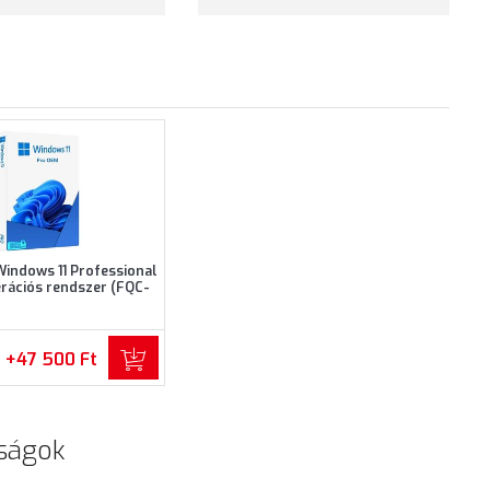
Windows 11 Professional
erációs rendszer (FQC-
10537)
+47 500 Ft
ságok