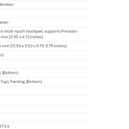
ibration
arian
e multi-touch touchpad, supports Precision
 mm (2.95 x 4.72 inches)
5 mm (13.54 x 9.63 x 0.75-0.79 inches)
bs)
S (Bottom)
Top), Painting (Bottom)
 BT5.4