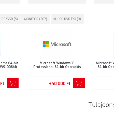
HDD/SSD (5)
MONITOR (287)
KÜLSŐ DVD ÍRÓ (9)
Home 64-bit
Microsoft Windows 10
Microsoft 
KW9-00641)
Professional 64-bit Operációs
64-bit Op
rendszer (FQC-08925)
 Ft
+40 000 Ft
Tulajdon