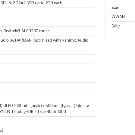
 SSD • M.2 2242 SSD up to 2TB each
Szín
WWAN
Súly
io, Realtek® ALC3287 codec
 audio by HARMAN, optimized with Nahimic Audio
OLED 1000nits (peak) / 500nits (typical) Glossy,
YNC®, DisplayHDR™ True Black 1000
o)