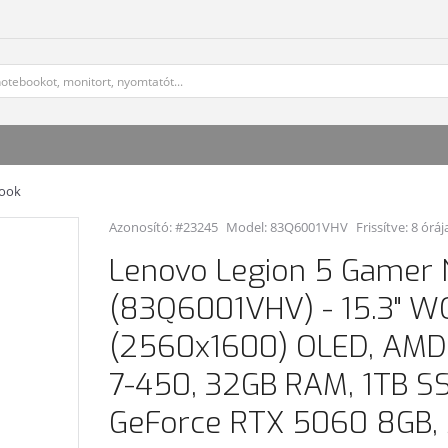
book
Azonosító: #23245
Model:
83Q6001VHV
Frissítve: 8 óráj
Lenovo Legion 5 Gamer
(83Q6001VHV) - 15.3" 
(2560x1600) OLED, AMD
7-450, 32GB RAM, 1TB SS
GeForce RTX 5060 8GB,