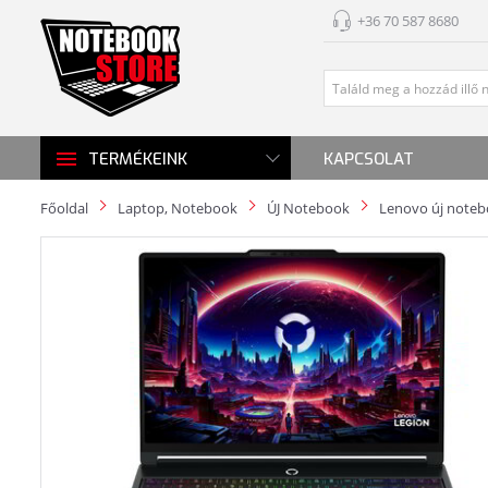
+36 70 587 8680
KAPCSOLAT
TERMÉKEINK
Főoldal
Laptop, Notebook
ÚJ Notebook
Lenovo új note