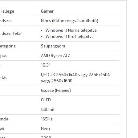
 jellege
Gamer
endszer
Nincs (Külön megvásárolható)
Windows 11 Home telepítve
ndszer felár
Windows 11 Prof telepítve
ategória
Szupergyors
ípus
AMD Ryzen AI 7
t
15.3"
QHD 2K 2560x1440 vagy 2256x1504
ontás
vagy 2560x1600
Glossy (Fényes)
OLED
500 nit
encia
165Hz
nyő
Nem