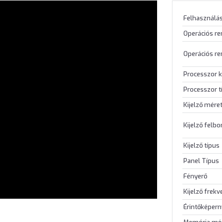
Felhasználás
Operációs r
Operációs re
Processzor k
Processzor t
Kijelző mére
Kijelző felb
Kijelző típus
Panel Típus
Fényerő
Kijelző frekv
Érintőképer