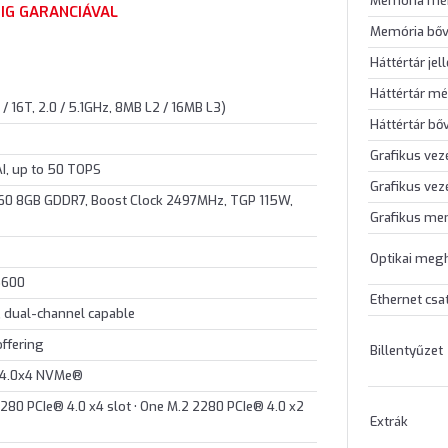
Memória mé
IG GARANCIÁVAL
Memória bőv
Háttértár jel
Háttértár mé
 16T, 2.0 / 5.1GHz, 8MB L2 / 16MB L3)
Háttértár bő
Grafikus vez
I, up to 50 TOPS
Grafikus vez
60 8GB GDDR7, Boost Clock 2497MHz, TGP 115W,
Grafikus me
Optikai meg
5600
Ethernet csa
 dual-channel capable
ffering
Billentyűzet
 4.0x4 NVMe®
2280 PCIe® 4.0 x4 slot • One M.2 2280 PCIe® 4.0 x2
Extrák