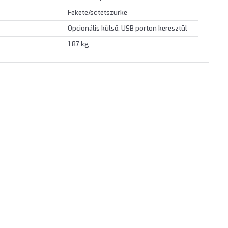
Fekete/sötétszürke
Opcionális külső, USB porton keresztül
1.87 kg