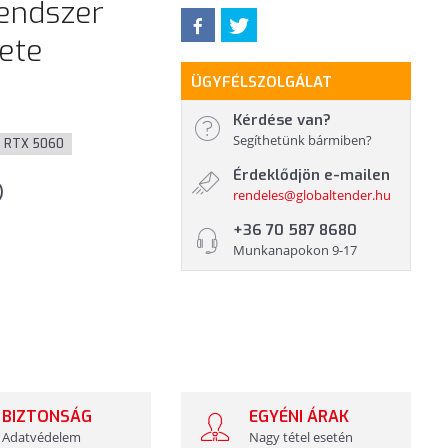
rendszer
kete
ÜGYFÉLSZOLGÁLAT
Kérdése van?
Segíthetünk bármiben?
RTX 5060
Érdeklődjön e-mailen
)
rendeles@globaltender.hu
+36 70 587 8680
Munkanapokon 9-17
BIZTONSÁG
EGYÉNI ÁRAK
Adatvédelem
Nagy tétel esetén