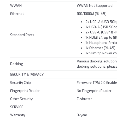
WWAN
WWAN Not Supported
Ethernet
100/1000M (RJ-45)
2x USB-A (USB 5Gb
1x USB-A (USB 5Gbp
2x USB-C (USB4® 40
Standard Ports
1x HDMI 2.1, up to 
1x Headphone / mi
1x Ethernet (RJ-45)
1x Slim tip Power c
Various docking solutio
Docking
docking solutions, please
SECURITY & PRIVACY
Security Chip
Firmware TPM 2.0 Enabl
Fingerprint Reader
No Fingerprint Reader
Other Security
E-shutter
SERVICE
Warranty
3-year