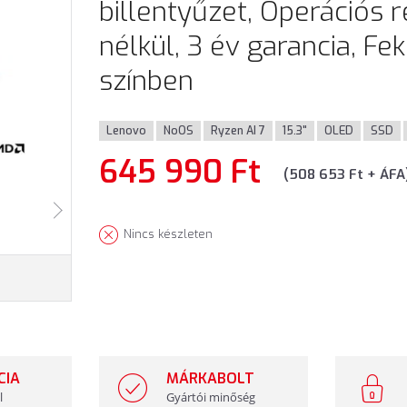
billentyűzet, Operációs 
nélkül, 3 év garancia, Fe
színben
Lenovo
NoOS
Ryzen AI 7
15.3"
OLED
SSD
645 990 Ft
(508 653 Ft + ÁFA
Nincs készleten
CIA
MÁRKABOLT
l
Gyártói minőség