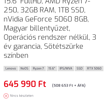
15.6" FullHD, AMD Ryzen 7-
250, 32GB RAM, 1TB SSD,
nVidia GeForce 5060 8GB,
Magyar billentyűzet,
Operációs rendszer nélkül, 3
év garancia, Sötétszürke
színben
Lenovo
NoOS
Ryzen 7
15.6"
IPS/WVA
SSD
RTX 5060
645 990 Ft
(508 653 Ft + ÁFA)
Nincs készleten