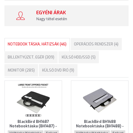
EGYÉNI ÁRAK
Nagy tétel esetén
NOTEBOOK TÁSKA, HÁTIZSÁK (46)
OPERÁCIÓS RENDSZER (4)
BILLENTYŰZET, EGÉR (309)
KÜLSŐ HDD/SSD (5)
MONITOR (285)
KÜLSŐ DVD ÍRÓ (9)
BlackBird BH1487
BlackBird BH1488
Notebooktáska (BH1487) -
Notebooktáska (BH1488) -
Maximum 15.6" méretű
Maximum 15.6" méretű