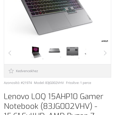
Kedvencekhez
Azonosító: #21974
Model:
83JG002VHV
Frissítve: 1 perce
Lenovo LOQ 15AHP10 Gamer
Notebook (83JG002VHV) -