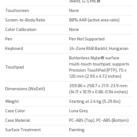
144Hz, G-SYNC®
Touchscreen
None
Screen-to-Body Ratio
88% AAR (active area ratio)
Color Calibration
None
Pen
Pen Not Supported
Keyboard
24-Zone RGB Backlit, Hungarian
Buttonless Mylar® surface
multi-touch touchpad, supports
Touchpad
Precision TouchPad (PTP), 75 x
120 mm (2.95 x 4.72 inches)
359.86 x 258.7 x 21.9-23.9 mm
Dimensions (WxDxH)
(14.17 x 10.19 x 0.86-0.94 inches)
Weight
Starting at 2.4 kg (5.29 lbs)
Case Color
Luna Grey
Case Material
PC-ABS (Top), PC-ABS (Bottom)
Surface Treatment
Painting