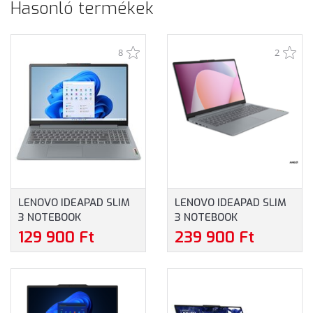
Hasonló termékek
8
2
LENOVO IDEAPAD SLIM
LENOVO IDEAPAD SLIM
3 NOTEBOOK
3 NOTEBOOK
(82XB00F6HV) - 15.6"
(82XQ00TVHV) - 15.6"
129 900 Ft
239 900 Ft
FULLHD, INTEL N100,
FULLHD, AMD RYZEN 5-
4GB RAM, 128GB UFS,
7520U, 16GB RAM,
MAGYAR BILLENTYŰZET,
512GB SSD, MAGYAR
WINDOWS 11 HOME, 2
BILLENTYŰZET,
ÉV GARANCIA, SZÜRKE
WINDOWS 11 HOME, 3