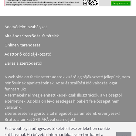
Adatvédelmi szabályzat
Általános Szerződési feltételek
Online vitarendezés
Adattörlő kód tájékoztató
Elállás a szerződéstől
A weboldalon feltüntetett adatok kizárólag tájékoztató jellegűek, nem
minősülnek ajánlattételnek. Az ár és szállítási idő változás jogát
fenntartjuk!
A termékeknél megjelenített képek csak illusztrációk, a valóságtól
eltérhetnek. Az oldalon lévő esetleges hibákért felelősséget nem
vállalunk.
Eltérés esetén a gyártó által megadott paraméterek érvényesek!
Bruttó árainkat 27% ÁFÁ-val számoljuk!
Ez a webhely a böngészés tökéletesítése érdekében cookie-
kat használ. Ha bővebb információkat szeretne kapni a
Copyright © 2026 NotebookStore. Minden jog fenntartva!