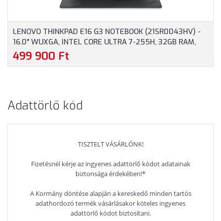
LENOVO THINKPAD E16 G3 NOTEBOOK (21SR0043HV) -
16.0" WUXGA, INTEL CORE ULTRA 7-255H, 32GB RAM,
1TB SSD, MAGYAR BILLENTYŰZET, WINDOWS 11
499 900 Ft
PROFESSIONAL, 3 ÉV GARANCIA, FEKETE SZÍNBEN
Adattörlő kód
TISZTELT VÁSÁRLÓNK!
Fizetésnél kérje az ingyenes adattörlő kódot adatainak
biztonsága érdekében!*
A Kormány döntése alapján a kereskedő minden tartós
adathordozó termék vásárlásakor köteles ingyenes
adattörlő kódot biztosítani.