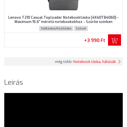
Lenovo T210 Casual Toploader Notebooktáska (4X40T84060) -
Maximum 15.6" méretű notebookokhoz - Szürke színben
Válltáska/Kézitáska
Szövet
+3 990 Ft
még több:
Notebook táska, hátizsák
Leírás