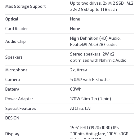
Up to two drives, 2x M.2 SSD • M.2
Max Storage Support
2242 SSD up to 1TB each
Optical
None
Card Reader
None
High Definition (HD) Audio,
Audio Chip
Realtek® ALC3287 codec
Stereo speakers, 2W x2,
Speakers
optimized with Nahimic Audio
Microphone
2x, Array
Camera
5.0MP with E-shutter
Battery
60Wh
Power Adapter
170W Slim Tip (3-pin)
Special Features
AI Chip: LA1
DESIGN
15.6" FHD (1920x1080) IPS
Display
300nits Anti-glare, 100% sRGB,