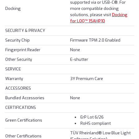
supported via or USB-C®. For
Docking
more compatible docking
solutions, please visit
Docking
for LOQ™ 15AHP10
SECURITY & PRIVACY
Security Chip
Firmware TPM 2.0 Enabled
Fingerprint Reader
None
Other Security
E-shutter
SERVICE
Warranty
3Y Premium Care
ACCESSORIES
Bundled Accessories
None
CERTIFICATIONS
ErP Lot 6/26
Green Certifications
RoHS compliant
TÜV Rheinland® Low Blue Light
Other Certifications