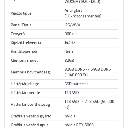
WUXGA (1920x1200)
Anti-glare
Kijelző típus
(Tükröződésmentes)
Panel Típus
IPS/WVA
Fényerő
300 nit
Kijelző frekvencia
144Hz
Érintőképernyő
Nem
Memória méret
32GB
32GB DDR5 -> 64GB DDR5
Memória bővíthetőség
(+140.000 Ft)
Háttértár jellege
SSD háttértár
Háttértár mérete
1TB SSD
1TB SSD -> 2TB SSD (50 000
Háttértár bővíthetőség
Ft)
Grafikus vezérlő gyártó
nVidia
Grafikus vezérlő típus
nVidia RTX 5060