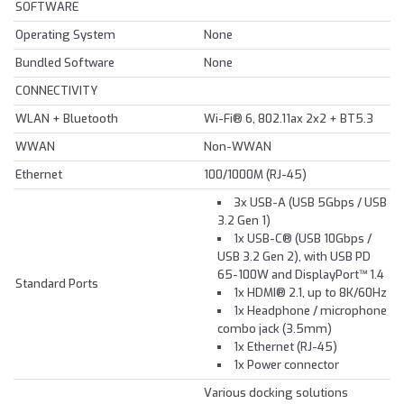
SOFTWARE
Operating System
None
Bundled Software
None
CONNECTIVITY
WLAN + Bluetooth
Wi-Fi® 6, 802.11ax 2x2 + BT5.3
WWAN
Non-WWAN
Ethernet
100/1000M (RJ-45)
3x USB-A (USB 5Gbps / USB
3.2 Gen 1)
1x USB-C® (USB 10Gbps /
USB 3.2 Gen 2), with USB PD
65-100W and DisplayPort™ 1.4
Standard Ports
1x HDMI® 2.1, up to 8K/60Hz
1x Headphone / microphone
combo jack (3.5mm)
1x Ethernet (RJ-45)
1x Power connector
Various docking solutions