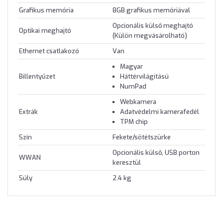
Grafikus memória
8GB grafikus memóriával
Opcionális külső meghajtó
Optikai meghajtó
(Külön megvásárolható)
Ethernet csatlakozó
Van
Magyar
Billentyűzet
Háttérvilágítású
NumPad
Webkamera
Extrák
Adatvédelmi kamerafedél
TPM chip
Szín
Fekete/sötétszürke
Opcionális külső, USB porton
WWAN
keresztül
Súly
2.4 kg