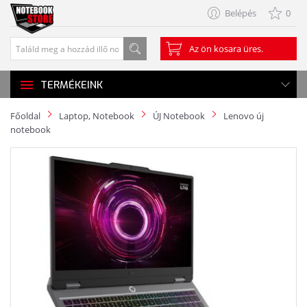
Belépés
0
Az ön kosara üres.
TERMÉKEINK
Főoldal
Laptop, Notebook
ÚJ Notebook
Lenovo új
notebook