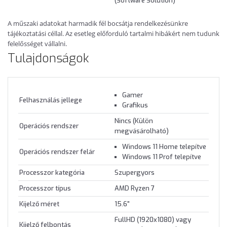
(Software Solution)
A műszaki adatokat harmadik fél bocsátja rendelkezésünkre
tájékoztatási céllal. Az esetleg előforduló tartalmi hibákért nem tudunk
felelősséget vállalni.
Tulajdonságok
Gamer
Felhasználás jellege
Grafikus
Nincs (Külön
Operációs rendszer
megvásárolható)
Windows 11 Home telepítve
Operációs rendszer felár
Windows 11 Prof telepítve
Processzor kategória
Szupergyors
Processzor típus
AMD Ryzen 7
Kijelző méret
15.6"
FullHD (1920x1080) vagy
Kijelző felbontás