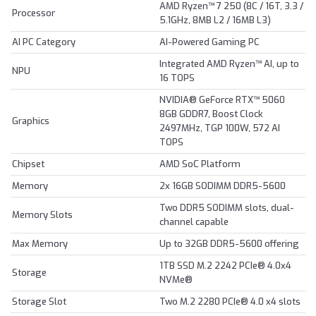
AMD Ryzen™ 7 250 (8C / 16T, 3.3 /
Processor
5.1GHz, 8MB L2 / 16MB L3)
AI PC Category
AI-Powered Gaming PC
Integrated AMD Ryzen™ AI, up to
NPU
16 TOPS
NVIDIA® GeForce RTX™ 5060
8GB GDDR7, Boost Clock
Graphics
2497MHz, TGP 100W, 572 AI
TOPS
Chipset
AMD SoC Platform
Memory
2x 16GB SODIMM DDR5-5600
Two DDR5 SODIMM slots, dual-
Memory Slots
channel capable
Max Memory
Up to 32GB DDR5-5600 offering
1TB SSD M.2 2242 PCIe® 4.0x4
Storage
NVMe®
Storage Slot
Two M.2 2280 PCIe® 4.0 x4 slots