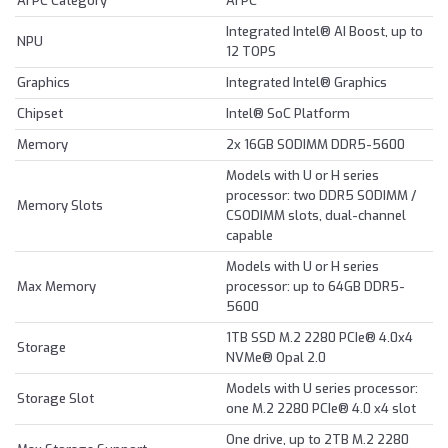
AI PC Category
AI PC
Integrated Intel® AI Boost, up to
NPU
12 TOPS
Graphics
Integrated Intel® Graphics
Chipset
Intel® SoC Platform
Memory
2x 16GB SODIMM DDR5-5600
Models with U or H series
processor: two DDR5 SODIMM /
Memory Slots
CSODIMM slots, dual-channel
capable
Models with U or H series
Max Memory
processor: up to 64GB DDR5-
5600
1TB SSD M.2 2280 PCIe® 4.0x4
Storage
NVMe® Opal 2.0
Models with U series processor:
Storage Slot
one M.2 2280 PCIe® 4.0 x4 slot
One drive, up to 2TB M.2 2280