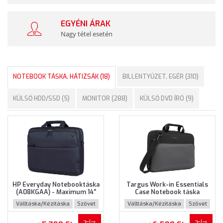
EGYÉNI ÁRAK
Nagy tétel esetén
NOTEBOOK TÁSKA, HÁTIZSÁK (18)
BILLENTYŰZET, EGÉR (310)
KÜLSŐ HDD/SSD (5)
MONITOR (288)
KÜLSŐ DVD ÍRÓ (9)
HP Everyday Notebooktáska
Targus Work-in Essentials
(A08KGAA) - Maximum 14"
Case Notebook táska
méretű notebookokhoz
(TED007GL) - Maximum 14.0"
Válltáska/Kézitáska
Szövet
Válltáska/Kézitáska
Szövet
méretű notebokhoz -
Fekete-szürke színben