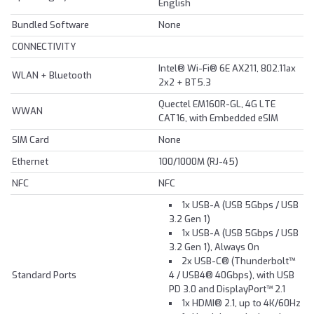
English
Bundled Software
None
CONNECTIVITY
Intel® Wi-Fi® 6E AX211, 802.11ax
WLAN + Bluetooth
2x2 + BT5.3
Quectel EM160R-GL, 4G LTE
WWAN
CAT16, with Embedded eSIM
SIM Card
None
Ethernet
100/1000M (RJ-45)
NFC
NFC
1x USB-A (USB 5Gbps / USB
3.2 Gen 1)
1x USB-A (USB 5Gbps / USB
3.2 Gen 1), Always On
2x USB-C® (Thunderbolt™
Standard Ports
4 / USB4® 40Gbps), with USB
PD 3.0 and DisplayPort™ 2.1
1x HDMI® 2.1, up to 4K/60Hz