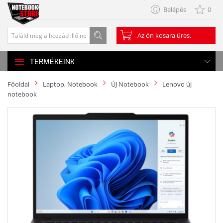
Belépés
0
Az ön kosara üres.
TERMÉKEINK
Főoldal
Laptop, Notebook
ÚJ Notebook
Lenovo új
notebook