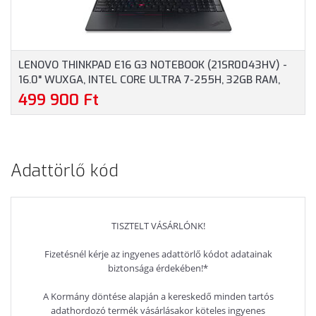
LENOVO THINKPAD E16 G3 NOTEBOOK (21SR0043HV) -
16.0" WUXGA, INTEL CORE ULTRA 7-255H, 32GB RAM,
1TB SSD, MAGYAR BILLENTYŰZET, WINDOWS 11
499 900 Ft
PROFESSIONAL, 3 ÉV GARANCIA, FEKETE SZÍNBEN
Adattörlő kód
TISZTELT VÁSÁRLÓNK!
Fizetésnél kérje az ingyenes adattörlő kódot adatainak
biztonsága érdekében!*
A Kormány döntése alapján a kereskedő minden tartós
adathordozó termék vásárlásakor köteles ingyenes