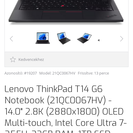
Kedvencekhez
Azonosító: #19207
Model:
21QC0067HV
Frissítve: 13 perce
Lenovo ThinkPad T14 G6
Notebook (21QC0067HV) -
14.0" 2.8K (2880x1800) OLED
Multi-touch, Intel Core Ultra 7-