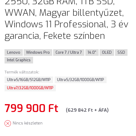
255U, 32GB RAM, 1TB SSD,
WWAN, Magyar billentyűzet,
Windows 11 Professional, 3 év
garancia, Fekete színben
Lenovo
Windows Pro
Core 7 / Ultra 7
14.0"
OLED
SSD
Intel Graphics
Termék változatok:
Ultra5/16GB/512GB/W11P
Ultra5/32GB/1000GB/W11P
Ultra7/32GB/1000GB/W11P
799 900 Ft
(629 842 Ft + ÁFA)
Nincs készleten