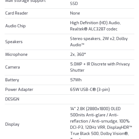
Max Storage Support
SSD
Card Reader
None
High Definition (HD) Audio,
Audio Chip
Realtek® ALC3287 codec
Stereo speakers, 2W x2, Dolby
Speakers
Audio™
Microphone
2x, 360°
5.0MP + IR Discrete with Privacy
Camera
Shutter
Battery
57Wh
Power Adapter
65W USB-C® (3-pin)
DESIGN
14" 2.8K (2880x1800) OLED
500nits Anti-glare / Anti-
reflection / Anti-smudge, 100%
Display
DCI-P3, 120Hz VRR, DisplayHDR™
True Black 500, Dolby Vision®,