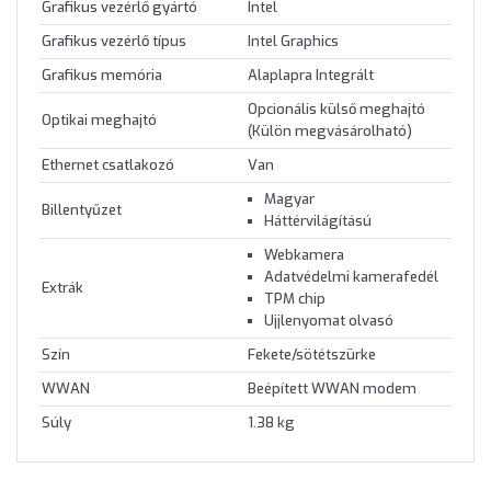
Grafikus vezérlő gyártó
Intel
Grafikus vezérlő típus
Intel Graphics
Grafikus memória
Alaplapra Integrált
Opcionális külső meghajtó
Optikai meghajtó
(Külön megvásárolható)
Ethernet csatlakozó
Van
Magyar
Billentyűzet
Háttérvilágítású
Webkamera
Adatvédelmi kamerafedél
Extrák
TPM chip
Ujjlenyomat olvasó
Szín
Fekete/sötétszürke
WWAN
Beépített WWAN modem
Súly
1.38 kg