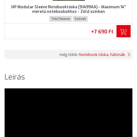
HP Modular Sleeve Notebooktáska (9J499AA) - Maximum 14"
méretű notebookokhoz - Zöld színben
Tok/Sleeve
Szövet
+7 690 Ft
még több:
Notebook táska, hátizsák
Leírás