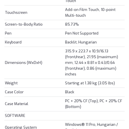
Touch
Add-on Film Touch, 10-point
Touchscreen
Multi-touch
Screen-to-Body Ratio
85.73%
Pen
Pen Not Supported
Keyboard
Backlit, Hungarian
315.9 x 223.7 x 10.9/16.13
(front/rear), 21.95 (maximum)
Dimensions (WxDxH)
mm; 12.44 x 8.81 x 0.43/0.64
(front/rear), 0.86 (maximum)
inches
Weight
Starting at 1.38 kg (3.05 lbs)
Case Color
Black
PC + 20% CF (Top), PC + 20% CF
Case Material
(Bottom)
SOFTWARE
Windows® 11 Pro, Hungarian /
Operating System