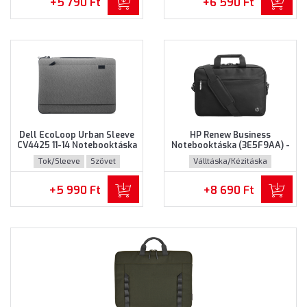
+5 790 Ft
+6 590 Ft
Dell EcoLoop Urban Sleeve
HP Renew Business
CV4425 11-14 Notebooktáska
Notebooktáska (3E5F9AA) -
(460-BDWQ) - Maximum 14"
Maximum 14.0" méretű
Tok/Sleeve
Szövet
Válltáska/Kézitáska
méretű notebookokhoz,
notebookokhoz - Fekete
Szürke színben
színben
Újrahasznosított műanyag
+5 990 Ft
+8 690 Ft