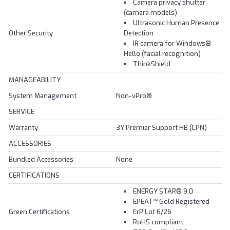
Camera privacy shutter
(camera models)
Ultrasonic Human Presence
Other Security
Detection
IR camera for Windows®
Hello (facial recognition)
ThinkShield
MANAGEABILITY
System Management
Non-vPro®
SERVICE
Warranty
3Y Premier Support HB (CPN)
ACCESSORIES
Bundled Accessories
None
CERTIFICATIONS
ENERGY STAR® 9.0
EPEAT™ Gold Registered
Green Certifications
ErP Lot 6/26
RoHS compliant