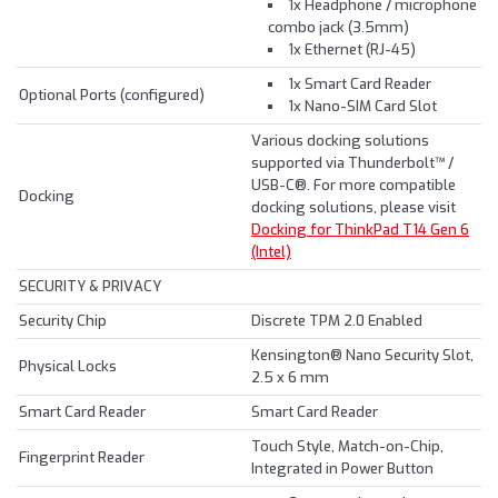
1x Headphone / microphone
combo jack (3.5mm)
1x Ethernet (RJ-45)
1x Smart Card Reader
Optional Ports (configured)
1x Nano-SIM Card Slot
Various docking solutions
supported via Thunderbolt™ /
USB-C®. For more compatible
Docking
docking solutions, please visit
Docking for ThinkPad T14 Gen 6
(Intel)
SECURITY & PRIVACY
Security Chip
Discrete TPM 2.0 Enabled
Kensington® Nano Security Slot,
Physical Locks
2.5 x 6 mm
Smart Card Reader
Smart Card Reader
Touch Style, Match-on-Chip,
Fingerprint Reader
Integrated in Power Button