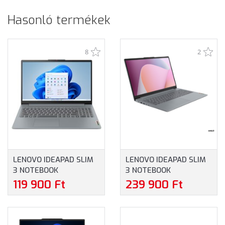
Hasonló termékek
8
2
LENOVO IDEAPAD SLIM
LENOVO IDEAPAD SLIM
3 NOTEBOOK
3 NOTEBOOK
(82XB00F6HV) - 15.6"
(82XQ00TVHV) - 15.6"
119 900 Ft
239 900 Ft
FULLHD, INTEL N100,
FULLHD, AMD RYZEN 5-
4GB RAM, 128GB UFS,
7520U, 16GB RAM,
MAGYAR BILLENTYŰZET,
512GB SSD, MAGYAR
WINDOWS 11 HOME, 2
BILLENTYŰZET,