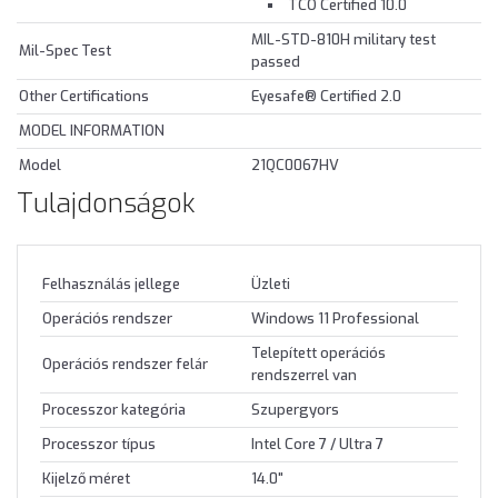
TCO Certified 10.0
MIL-STD-810H military test
Mil-Spec Test
passed
Other Certifications
Eyesafe® Certified 2.0
MODEL INFORMATION
Model
21QC0067HV
Tulajdonságok
Felhasználás jellege
Üzleti
Operációs rendszer
Windows 11 Professional
Telepített operációs
Operációs rendszer felár
rendszerrel van
Processzor kategória
Szupergyors
Processzor típus
Intel Core 7 / Ultra 7
Kijelző méret
14.0"