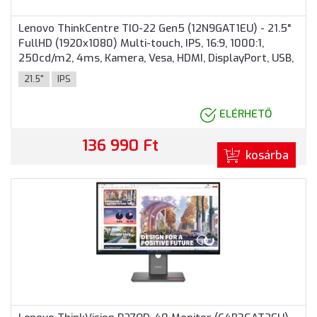
Lenovo ThinkCentre TIO-22 Gen5 (12N9GAT1EU) - 21.5"
FullHD (1920x1080) Multi-touch, IPS, 16:9, 1000:1,
250cd/m2, 4ms, Kamera, Vesa, HDMI, DisplayPort, USB,
3 év garancia, Fekete színben
21.5"
IPS
ELÉRHETŐ
136 990 Ft
kosárba