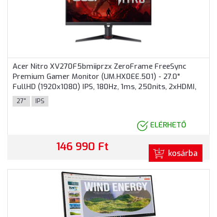
Acer Nitro XV270F5bmiiprzx ZeroFrame FreeSync
Premium Gamer Monitor (UM.HX0EE.501) - 27.0"
FullHD (1920x1080) IPS, 180Hz, 1ms, 250nits, 2xHDMI,
DP, 2 év garancia, Fekete színben
27"
IPS
ELÉRHETŐ
146 990 Ft
kosárba