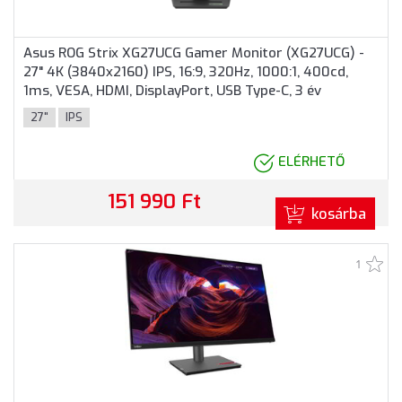
Asus ROG Strix XG27UCG Gamer Monitor (XG27UCG) -
27" 4K (3840x2160) IPS, 16:9, 320Hz, 1000:1, 400cd,
1ms, VESA, HDMI, DisplayPort, USB Type-C, 3 év
garancia, Fekete színben
27"
IPS
ELÉRHETŐ
151 990 Ft
kosárba
1