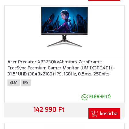
Acer Predator XB323QKV4bmiiprx ZeroFrame
FreeSync Premium Gamer Monitor (UM.JX3EE.401) -
31.5" UHD (3840x2160) IPS, 160Hz, 0.5ms, 250nits,
2xHDMI, DP, Audio, 2 év garancia, Fekete színben
31,5"
IPS
ELÉRHETŐ
142 990 Ft
kosárba