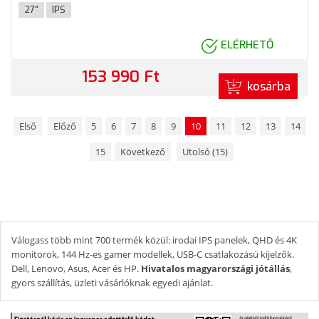
DisplayPort, USB, 3 év garancia, Fekete színben
27"
IPS
ELÉRHETŐ
153 990 Ft
kosárba
Első
Előző
5
6
7
8
9
10
11
12
13
14
15
Következő
Utolsó (15)
Válogass több mint 700 termék közül: irodai IPS panelek, QHD és 4K
monitorok, 144 Hz-es gamer modellek, USB-C csatlakozású kijelzők.
Dell, Lenovo, Asus, Acer és HP.
Hivatalos magyarországi jótállás
,
gyors szállítás, üzleti vásárlóknak egyedi ajánlat.