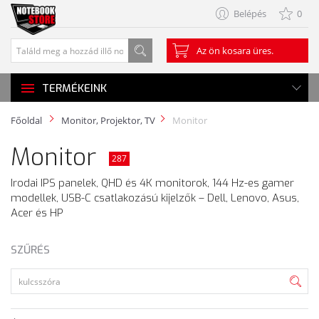
Belépés
0
Az ön kosara üres.
TERMÉKEINK
Főoldal
Monitor, Projektor, TV
Monitor
Monitor
287
Irodai IPS panelek, QHD és 4K monitorok, 144 Hz-es gamer
modellek, USB-C csatlakozású kijelzők – Dell, Lenovo, Asus,
Acer és HP
SZŰRÉS