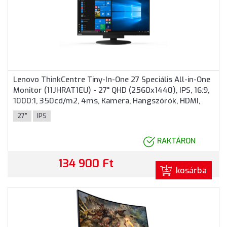
Lenovo ThinkCentre Tiny-In-One 27 Speciális All-in-One
Monitor (11JHRAT1EU) - 27" QHD (2560x1440), IPS, 16:9,
1000:1, 350cd/m2, 4ms, Kamera, Hangszórók, HDMI,
DisplayPort, 3 év garancia, Fekete színben
27"
IPS
RAKTÁRON
134 900 Ft
kosárba