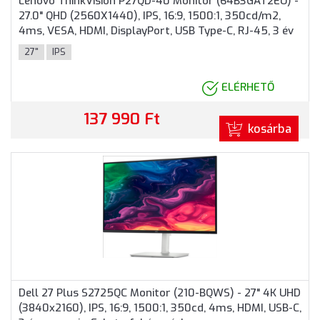
Lenovo ThinkVision P27QD-40 Monitor (64B3GAT2EU) -
27.0" QHD (2560X1440), IPS, 16:9, 1500:1, 350cd/m2,
4ms, VESA, HDMI, DisplayPort, USB Type-C, RJ-45, 3 év
garancia, Fekete színben
27"
IPS
ELÉRHETŐ
137 990 Ft
kosárba
Dell 27 Plus S2725QC Monitor (210-BQWS) - 27" 4K UHD
(3840x2160), IPS, 16:9, 1500:1, 350cd, 4ms, HDMI, USB-C,