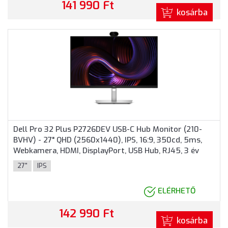
141 990 Ft
kosárba
Dell Pro 32 Plus P2726DEV USB-C Hub Monitor (210-
BVHV) - 27" QHD (2560x1440), IPS, 16:9, 350cd, 5ms,
Webkamera, HDMI, DisplayPort, USB Hub, RJ45, 3 év
garancia, Fekete-ezüst színben
27"
IPS
ELÉRHETŐ
142 990 Ft
kosárba