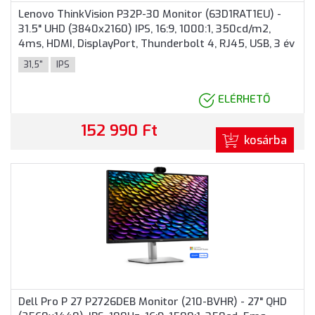
Lenovo ThinkVision P32P-30 Monitor (63D1RAT1EU) -
31.5" UHD (3840x2160) IPS, 16:9, 1000:1, 350cd/m2,
4ms, HDMI, DisplayPort, Thunderbolt 4, RJ45, USB, 3 év
garancia, Fekete színben
31,5"
IPS
ELÉRHETŐ
152 990 Ft
kosárba
Dell Pro P 27 P2726DEB Monitor (210-BVHR) - 27" QHD