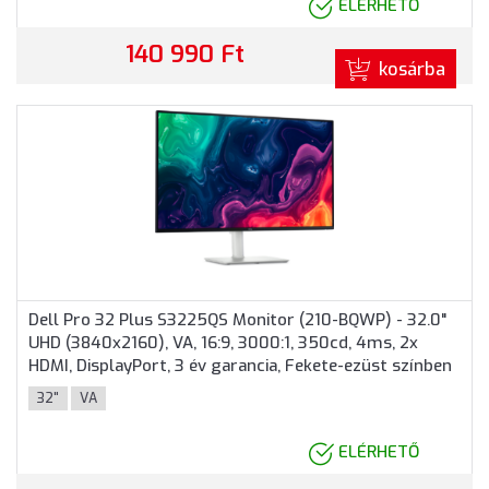
ELÉRHETŐ
140 990 Ft
kosárba
Dell Pro 32 Plus S3225QS Monitor (210-BQWP) - 32.0"
UHD (3840x2160), VA, 16:9, 3000:1, 350cd, 4ms, 2x
HDMI, DisplayPort, 3 év garancia, Fekete-ezüst színben
32"
VA
ELÉRHETŐ