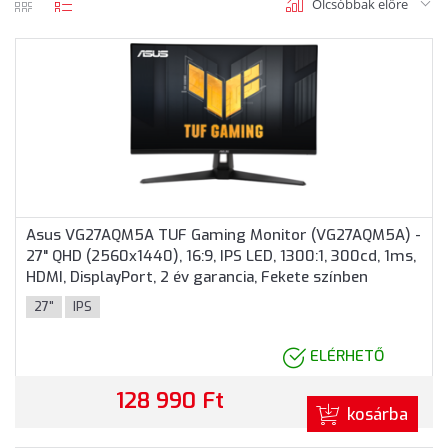
Olcsóbbak előre
rács
lista
nézet
nézet
Asus VG27AQM5A TUF Gaming Monitor (VG27AQM5A) -
27" QHD (2560x1440), 16:9, IPS LED, 1300:1, 300cd, 1ms,
HDMI, DisplayPort, 2 év garancia, Fekete színben
27"
IPS
ELÉRHETŐ
128 990 Ft
kosárba