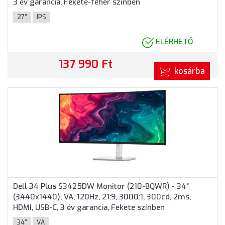
3 év garancia, Fekete-fehér színben
27"
IPS
ELÉRHETŐ
137 990 Ft
kosárba
Dell 34 Plus S3425DW Monitor (210-BQWR) - 34"
(3440x1440), VA, 120Hz, 21:9, 3000:1, 300cd, 2ms,
HDMI, USB-C, 3 év garancia, Fekete színben
34"
VA