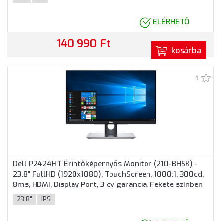
ELÉRHETŐ
140 990 Ft
kosárba
1
Dell P2424HT Érintőképernyős Monitor (210-BHSK) -
23.8" FullHD (1920x1080), TouchScreen, 1000:1, 300cd,
8ms, HDMI, Display Port, 3 év garancia, Fekete színben
23.8"
IPS