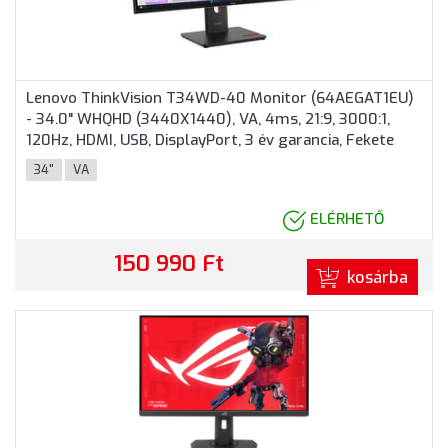
Lenovo ThinkVision T34WD-40 Monitor (64AEGAT1EU)
- 34.0" WHQHD (3440X1440), VA, 4ms, 21:9, 3000:1,
120Hz, HDMI, USB, DisplayPort, 3 év garancia, Fekete
színben
34"
VA
ELÉRHETŐ
150 990 Ft
kosárba