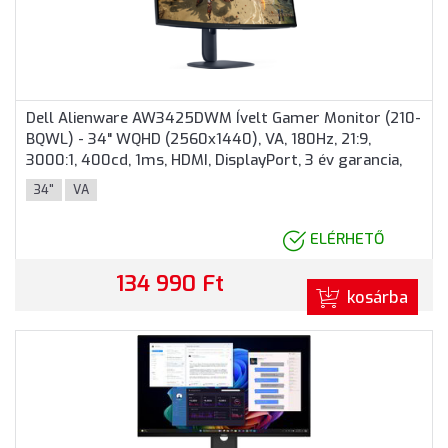
Dell Alienware AW3425DWM Ívelt Gamer Monitor (210-
BQWL) - 34" WQHD (2560x1440), VA, 180Hz, 21:9,
3000:1, 400cd, 1ms, HDMI, DisplayPort, 3 év garancia,
Szürke színben
34"
VA
ELÉRHETŐ
134 990 Ft
kosárba