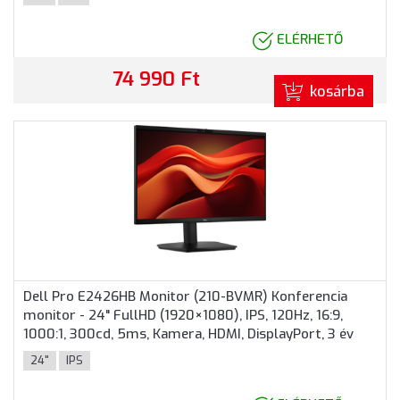
ELÉRHETŐ
74 990 Ft
kosárba
Dell Pro E2426HB Monitor (210-BVMR) Konferencia
monitor - 24" FullHD (1920×1080), IPS, 120Hz, 16:9,
1000:1, 300cd, 5ms, Kamera, HDMI, DisplayPort, 3 év
garancia, Fekete színben
24"
IPS