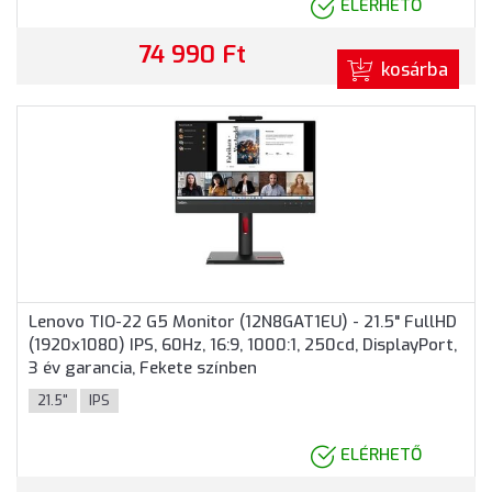
ELÉRHETŐ
74 990 Ft
kosárba
Lenovo TIO-22 G5 Monitor (12N8GAT1EU) - 21.5" FullHD
(1920x1080) IPS, 60Hz, 16:9, 1000:1, 250cd, DisplayPort,
3 év garancia, Fekete színben
21.5"
IPS
ELÉRHETŐ