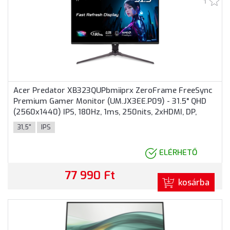
1
Acer Predator XB323QUPbmiiprx ZeroFrame FreeSync
Premium Gamer Monitor (UM.JX3EE.P09) - 31.5" QHD
(2560x1440) IPS, 180Hz, 1ms, 250nits, 2xHDMI, DP,
Audio, 2 év garancia, Fekete színben
31,5"
IPS
ELÉRHETŐ
77 990 Ft
kosárba