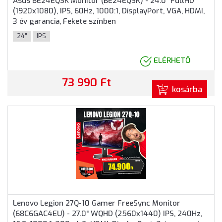
Asus BE24EQSK Monitor (BE24EQSK) - 24.0" FullHD
(1920x1080), IPS, 60Hz, 1000:1, DisplayPort, VGA, HDMI,
3 év garancia, Fekete színben
24"
IPS
ELÉRHETŐ
73 990 Ft
kosárba
Lenovo Legion 27Q-10 Gamer FreeSync Monitor
(68C6GAC4EU) - 27.0" WQHD (2560x1440) IPS, 240Hz,