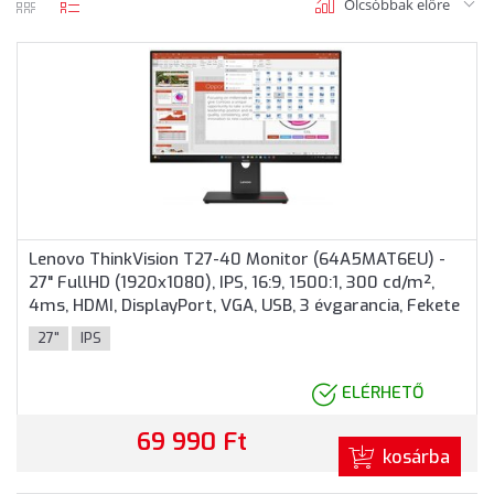
Olcsóbbak előre
rács
lista
nézet
nézet
Lenovo ThinkVision T27-40 Monitor (64A5MAT6EU) -
27" FullHD (1920x1080), IPS, 16:9, 1500:1, 300 cd/m²,
4ms, HDMI, DisplayPort, VGA, USB, 3 évgarancia, Fekete
színben
27"
IPS
ELÉRHETŐ
69 990 Ft
kosárba