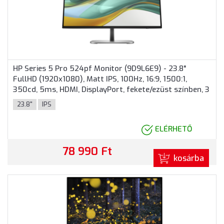
HP Series 5 Pro 524pf Monitor (9D9L6E9) - 23.8"
FullHD (1920x1080), Matt IPS, 100Hz, 16:9, 1500:1,
350cd, 5ms, HDMI, DisplayPort, fekete/ezüst színben, 3
év garancia
23.8"
IPS
ELÉRHETŐ
78 990 Ft
kosárba