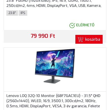
23.8" FullHD (1920x1080), IPS, 16:9, 120Hz, 1500:1,
250cd/m2, 4ms, HDMI, DisplayPort, VGA, USB, Kamera,
3 év garancia, Fekete színben
23.8"
IPS
ELÉRHETŐ
79 990 Ft
kosárba
Lenovo LOQ 32Q-10 Monitor (68F7GAC1EU) - 31.5" QHD
(2560x1440), WLED, 16:9, 3500:1, 300cd/m2, 180Hz,
0.5ms, HDMI, DisplayPort, VESA, 3 év garancia, Fekete