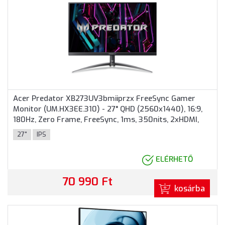
Acer Predator XB273UV3bmiiprzx FreeSync Gamer
Monitor (UM.HX3EE.310) - 27" QHD (2560x1440), 16:9,
180Hz, Zero Frame, FreeSync, 1ms, 350nits, 2xHDMI,
DisplayPort, 4xUSB 2 év garancia, Fekete színben
27"
IPS
ELÉRHETŐ
70 990 Ft
kosárba