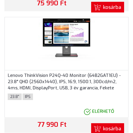
75 990 Ft
kosárba
Lenovo ThinkVision P24Q-40 Monitor (64B2GAT1EU) -
23.8" QHD (2560x1440), IPS, 16:9, 1500:1, 300cd/m2,
4ms, HDMI, DisplayPort, USB, 3 év garancia, Fekete
színben
23.8"
IPS
ELÉRHETŐ
77 990 Ft
kosárba