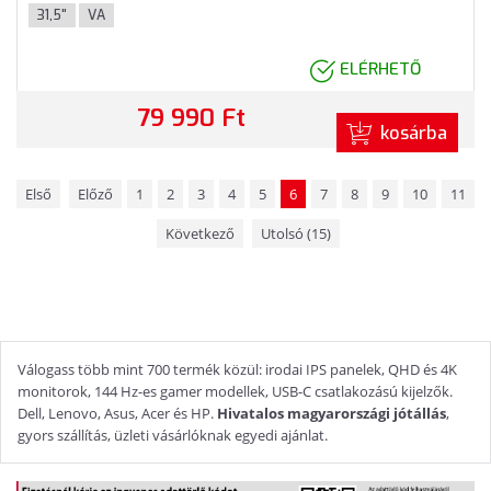
színben
31,5"
VA
ELÉRHETŐ
79 990 Ft
kosárba
Első
Előző
1
2
3
4
5
6
7
8
9
10
11
Következő
Utolsó (15)
Válogass több mint 700 termék közül: irodai IPS panelek, QHD és 4K
monitorok, 144 Hz-es gamer modellek, USB-C csatlakozású kijelzők.
Dell, Lenovo, Asus, Acer és HP.
Hivatalos magyarországi jótállás
,
gyors szállítás, üzleti vásárlóknak egyedi ajánlat.