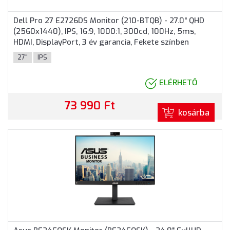
Dell Pro 27 E2726DS Monitor (210-BTQB) - 27.0" QHD
(2560x1440), IPS, 16:9, 1000:1, 300cd, 100Hz, 5ms,
HDMI, DisplayPort, 3 év garancia, Fekete színben
27"
IPS
ELÉRHETŐ
73 990 Ft
kosárba