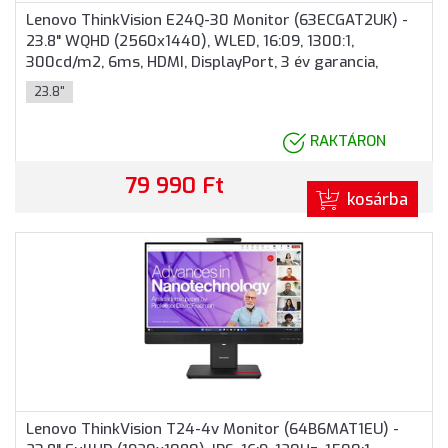
Lenovo ThinkVision E24Q-30 Monitor (63ECGAT2UK) -
23.8" WQHD (2560x1440), WLED, 16:09, 1300:1,
300cd/m2, 6ms, HDMI, DisplayPort, 3 év garancia,
Fekete színben
23.8"
RAKTÁRON
79 990 Ft
kosárba
Lenovo ThinkVision T24-4v Monitor (64B6MAT1EU) -