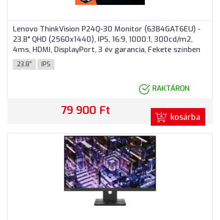
Lenovo ThinkVision P24Q-30 Monitor (63B4GAT6EU) -
23.8" QHD (2560x1440), IPS, 16:9, 1000:1, 300cd/m2,
4ms, HDMI, DisplayPort, 3 év garancia, Fekete színben
23.8"
IPS
RAKTÁRON
79 900 Ft
kosárba