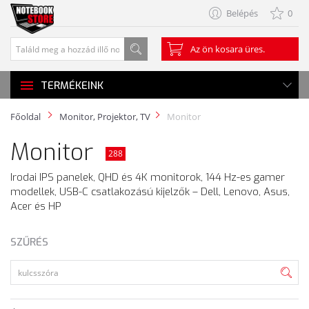
Belépés
0
Az ön kosara üres.
TERMÉKEINK
Főoldal
Monitor, Projektor, TV
Monitor
Monitor
288
Irodai IPS panelek, QHD és 4K monitorok, 144 Hz-es gamer
modellek, USB-C csatlakozású kijelzők – Dell, Lenovo, Asus,
Acer és HP
SZŰRÉS