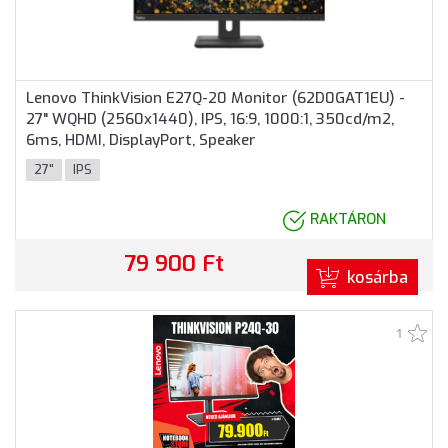
Lenovo ThinkVision E27Q-20 Monitor (62D0GAT1EU) -
27" WQHD (2560x1440), IPS, 16:9, 1000:1, 350cd/m2,
6ms, HDMI, DisplayPort, Speaker
27"
IPS
RAKTÁRON
79 900 Ft
kosárba
1