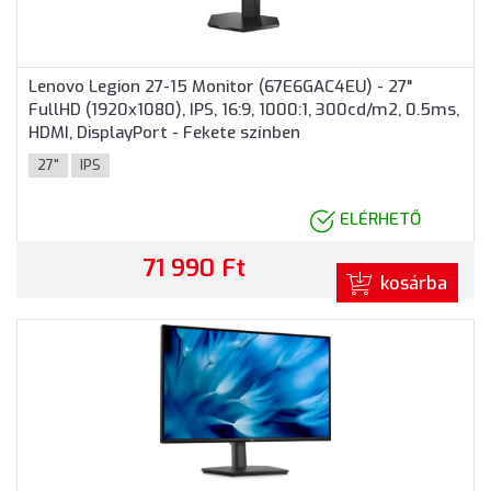
Lenovo Legion 27-15 Monitor (67E6GAC4EU) - 27"
FullHD (1920x1080), IPS, 16:9, 1000:1, 300cd/m2, 0.5ms,
HDMI, DisplayPort - Fekete színben
27"
IPS
ELÉRHETŐ
71 990 Ft
kosárba