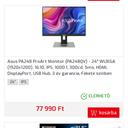
Asus PA248 ProArt Monitor (PA248QV) - 24" WUXGA
(1920x1200), 16:10, IPS, 1000:1, 300cd, 5ms, HDMI,
DisplayPort, USB Hub, 3 év garancia, Fekete színben
24"
IPS
ELÉRHETŐ
77 990 Ft
kosárba