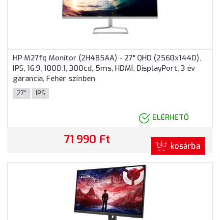
HP M27fq Monitor (2H4B5AA) - 27" QHD (2560x1440),
IPS, 16:9, 1000:1, 300cd, 5ms, HDMI, DisplayPort, 3 év
garancia, Fehér színben
27"
IPS
ELÉRHETŐ
71 990 Ft
kosárba