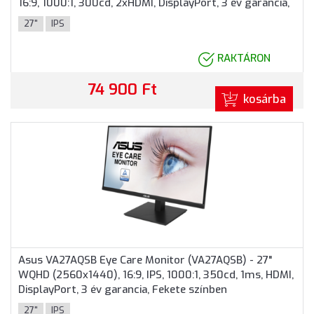
16:9, 1000:1, 300cd, 2xHDMI, DisplayPort, 3 év garancia,
Fekete színben
27"
IPS
RAKTÁRON
74 900 Ft
kosárba
Asus VA27AQSB Eye Care Monitor (VA27AQSB) - 27"
WQHD (2560x1440), 16:9, IPS, 1000:1, 350cd, 1ms, HDMI,
DisplayPort, 3 év garancia, Fekete színben
27"
IPS