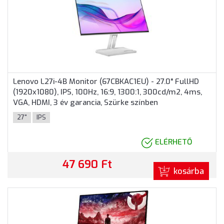
Lenovo L27i-4B Monitor (67CBKAC1EU) - 27.0" FullHD
(1920x1080), IPS, 100Hz, 16:9, 1300:1, 300cd/m2, 4ms,
VGA, HDMI, 3 év garancia, Szürke színben
27"
IPS
ELÉRHETŐ
47 690 Ft
kosárba