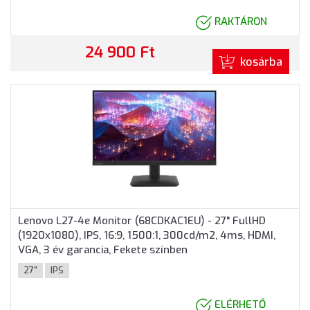
RAKTÁRON
24 900 Ft
kosárba
Lenovo L27-4e Monitor (68CDKAC1EU) - 27" FullHD
(1920x1080), IPS, 16:9, 1500:1, 300cd/m2, 4ms, HDMI,
VGA, 3 év garancia, Fekete színben
27"
IPS
ELÉRHETŐ