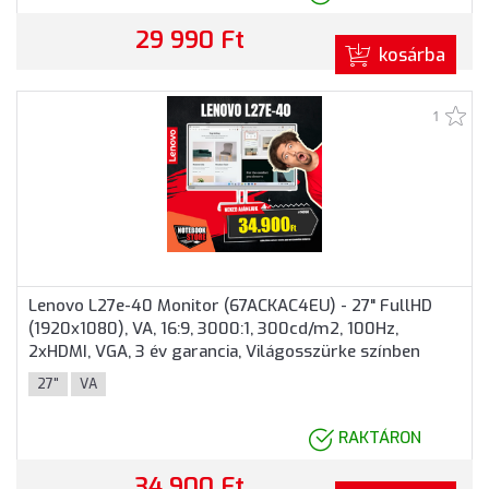
29 990 Ft
kosárba
1
Lenovo L27e-40 Monitor (67ACKAC4EU) - 27" FullHD
(1920x1080), VA, 16:9, 3000:1, 300cd/m2, 100Hz,
2xHDMI, VGA, 3 év garancia, Világosszürke színben
27"
VA
RAKTÁRON
34 900 Ft