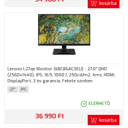
kosárba
Lenovo L27qe Monitor (68C8GAC3EU) - 27.0" QHD
(2560x1440), IPS, 16:9, 1000:1, 250cd/m2, 4ms, HDMI,
DisplayPort, 3 év garancia, Fekete színben
27"
IPS
ELÉRHETŐ
36 990 Ft
kosárba