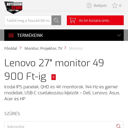
Belépés
0
Az ön kosara üres.
TERMÉKEINK
Főoldal
Monitor, Projektor, TV
Monitor
Lenovo 27" monitor 49
900 Ft-ig
8
Irodai IPS panelek, QHD és 4K monitorok, 144 Hz-es gamer
modellek, USB-C csatlakozású kijelzők – Dell, Lenovo, Asus,
Acer és HP
SZŰRÉS