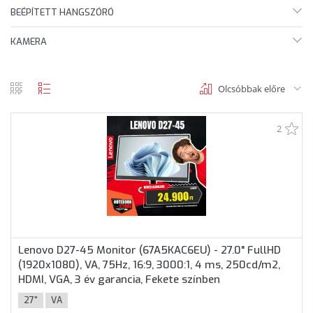
BEÉPÍTETT HANGSZÓRÓ
KAMERA
Olcsóbbak előre
rács
lista
nézet
nézet
2
Lenovo D27-45 Monitor (67A5KAC6EU) - 27.0" FullHD
(1920x1080), VA, 75Hz, 16:9, 3000:1, 4 ms, 250cd/m2,
HDMI, VGA, 3 év garancia, Fekete színben
27"
VA