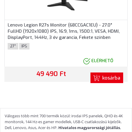
Lenovo Legion R27s Monitor (68CCGAC1EU) - 27.0"
FullHD (1920x1080) IPS, 16:9, 1ms, 1500:1, VESA, HDMI,
DisplayPort, 144Hz, 3 év garancia, Fekete színben
27"
IPS
ELÉRHETŐ
49 490 Ft
kosárba
Válogass több mint 700 termék közül: irodai IPS panelek, QHD és 4K
monitorok, 144 Hz-es gamer modellek, USB-C csatlakozású kijelzők.
Dell, Lenovo, Asus, Acer és HP.
Hivatalos magyarországi jótállás
,