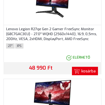
Lenovo Legion R27qe Gen 2 Gamer FreeSync Monitor
(68C7GAC3EU) - 27.0" WQHD (2560x1440), 16:9, 0,5ms,
200Hz, VESA, 2xHDMI, DisplayPort, AMD FreeSync
Premium, 3 év garancia, Fekete színben
27"
IPS
ELÉRHETŐ
48 990 Ft
kosárba