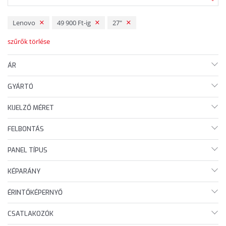
Lenovo
49 900 Ft-ig
27"
szűrők törlése
ÁR
GYÁRTÓ
KIJELZŐ MÉRET
FELBONTÁS
PANEL TÍPUS
KÉPARÁNY
ÉRINTŐKÉPERNYŐ
CSATLAKOZÓK