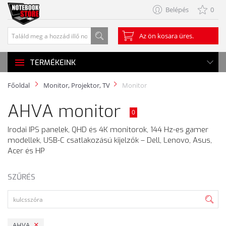
Belépés
0
Az ön kosara üres.
TERMÉKEINK
Főoldal
Monitor, Projektor, TV
Monitor
AHVA monitor
0
Irodai IPS panelek, QHD és 4K monitorok, 144 Hz-es gamer
modellek, USB-C csatlakozású kijelzők – Dell, Lenovo, Asus,
Acer és HP
SZŰRÉS
AHVA