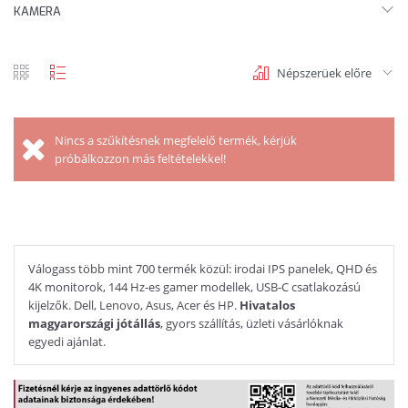
KAMERA
Népszerüek előre
rács
lista
nézet
nézet
Nincs a szűkítésnek megfelelő termék, kérjük
próbálkozzon más feltételekkel!
Válogass több mint 700 termék közül: irodai IPS panelek, QHD és
4K monitorok, 144 Hz-es gamer modellek, USB-C csatlakozású
kijelzők. Dell, Lenovo, Asus, Acer és HP.
Hivatalos
magyarországi jótállás
, gyors szállítás, üzleti vásárlóknak
egyedi ajánlat.