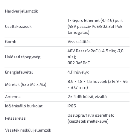
Hardver jellemzők
1× Gyors Ethernet (RJ-45) port
Csatlakozások
(48V passzív PoE/802.3af PoE
támogatás)
Gomb
Visszaállítás
48V Passzív PoE (+4,5 tűs; -7,8
Hálózati tápegység
tűs);
802.3af PoE
Energiafelvétel
4.11 hüvelyk
8,5 × 1,8 × 1,5 hüvelyk (214,9 × 46
Méretek (Sz x Mé x Ma)
× 37,7 mm)
Antenna
2× 3 dBi külső, vízálló
Időjárásálló burkolat
IP65
Oszlopra/falra szerelhető
Felszerelés
(készletek mellékelve)
Vezeték nélküli jellemzők