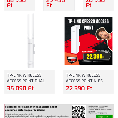
68 990
29 490
20 990
NETWORKING
NETWORKING
POINT 5GHZ
Ft
Ft
Ft
SYSTEM
SYSTEM
300MBPS
AX1500
AX1500
KÜLTÉRI
DECO X10 (3-
DECO X10 (1-
(CPE510)
PACK)
PACK)
TP-LINK WIRELESS
TP-LINK WIRELESS
ACCESS POINT DUAL
ACCESS POINT N-ES
BAND AC1200 KÜLTÉRI
300MBPS KÜLTÉRI
35 090 Ft
22 390 Ft
(EAP225-OUTDOOR)
(CPE220)