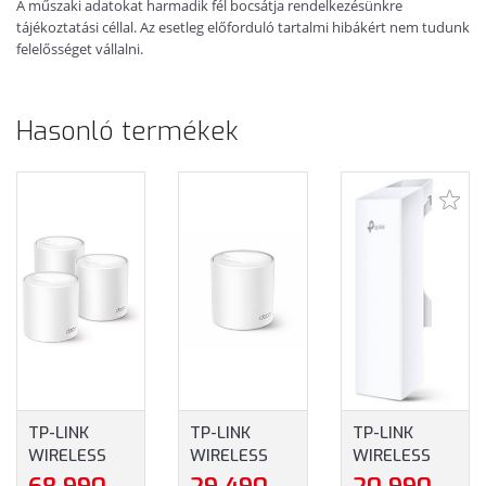
A műszaki adatokat harmadik fél bocsátja rendelkezésünkre
tájékoztatási céllal. Az esetleg előforduló tartalmi hibákért nem tudunk
felelősséget vállalni.
Hasonló termékek
1
TP-LINK
TP-LINK
TP-LINK
WIRELESS
WIRELESS
WIRELESS
MESH
MESH
ACCESS