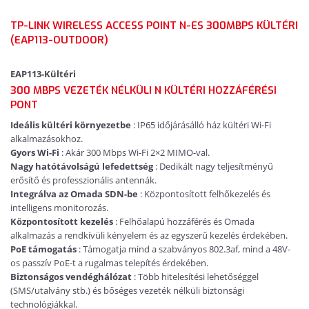
TP-LINK WIRELESS ACCESS POINT N-ES 300MBPS KÜLTÉRI
(EAP113-OUTDOOR)
EAP113-Kültéri
300 MBPS VEZETÉK NÉLKÜLI N KÜLTÉRI HOZZÁFÉRÉSI
PONT
Ideális kültéri környezetbe
: IP65 időjárásálló ház kültéri Wi-Fi
alkalmazásokhoz.
Gyors Wi-Fi
: Akár 300 Mbps Wi-Fi 2×2 MIMO-val.
Nagy hatótávolságú lefedettség
: Dedikált nagy teljesítményű
erősítő és professzionális antennák.
Integrálva az Omada SDN-be
: Központosított felhőkezelés és
intelligens monitorozás.
Központosított kezelés
: Felhőalapú hozzáférés és Omada
alkalmazás a rendkívüli kényelem és az egyszerű kezelés érdekében.
PoE támogatás
: Támogatja mind a szabványos 802.3af, mind a 48V-
os passzív PoE-t a rugalmas telepítés érdekében.
Biztonságos vendéghálózat
: Több hitelesítési lehetőséggel
(SMS/utalvány stb.) és bőséges vezeték nélküli biztonsági
technológiákkal.