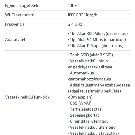
**
Egyidejű ügyfelek
100+
Wi-Fi sztenderd
IEEE 802.11n/g/b
Frekvencia
2,4 GHz
• 11n: Akár 300 Mbps (dinamikus)
Adatátvitel
• 11g: Akár 54 Mbps (dinamikus)
• 11b: Akár 11 Mbps (dinamikus)
• Több SSID (akár 8 SSID)
• Vezeték nélküli rádió
engedélyezése/letiltása
• Automatikus
csatornahozzárendelés
• Adási teljesítmény szabályozása
(adási teljesítmény beállítása
Vezeték nélküli funkciók
dBm alapján)
• QoS (WMM)
• Terheléselosztás
• Sebességkorlát
• Újraindítási ütemterv
• Vezeték nélküli ütemterv
• Vezeték nélküli statisztikák