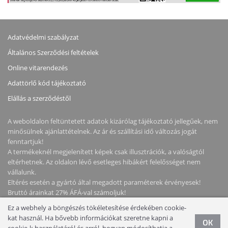
Adatvédelmi szabályzat
Általános Szerződési feltételek
Online vitarendezés
Adattörlő kód tájékoztató
Elállás a szerződéstől
A weboldalon feltüntetett adatok kizárólag tájékoztató jellegűek, nem
minősülnek ajánlattételnek. Az ár és szállítási idő változás jogát
fenntartjuk!
A termékeknél megjelenített képek csak illusztrációk, a valóságtól
eltérhetnek. Az oldalon lévő esetleges hibákért felelősséget nem
vállalunk.
Eltérés esetén a gyártó által megadott paraméterek érvényesek!
Bruttó árainkat 27% ÁFÁ-val számoljuk!
Ez a webhely a böngészés tökéletesítése érdekében cookie-
Copyright © 2026 NotebookStore. Minden jog fenntartva!
kat használ. Ha bővebb információkat szeretne kapni a
OK