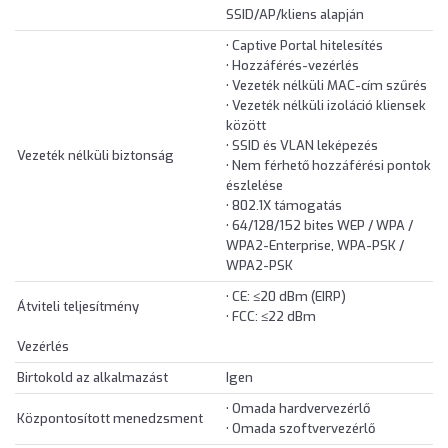
SSID/AP/kliens alapján
• Captive Portal hitelesítés
• Hozzáférés-vezérlés
• Vezeték nélküli MAC-cím szűrés
• Vezeték nélküli izoláció kliensek
között
• SSID és VLAN leképezés
Vezeték nélküli biztonság
• Nem férhető hozzáférési pontok
észlelése
• 802.1X támogatás
• 64/128/152 bites WEP / WPA /
WPA2-Enterprise, WPA-PSK /
WPA2-PSK
• CE: ≤20 dBm (EIRP)
Átviteli teljesítmény
• FCC: ≤22 dBm
Vezérlés
Birtokold az alkalmazást
Igen
• Omada hardvervezérlő
Központosított menedzsment
• Omada szoftvervezérlő