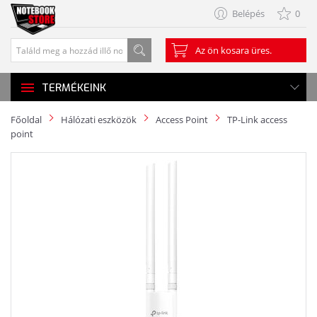
Belépés
0
Az ön kosara üres.
TERMÉKEINK
Főoldal
Hálózati eszközök
Access Point
TP-Link access
point