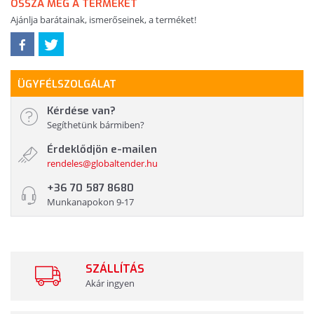
OSSZA MEG A TERMÉKET
Ajánlja barátainak, ismerőseinek, a terméket!
ÜGYFÉLSZOLGÁLAT
Kérdése van?
Segíthetünk bármiben?
Érdeklődjön e-mailen
rendeles@globaltender.hu
+36 70 587 8680
Munkanapokon 9-17
SZÁLLÍTÁS
Akár ingyen