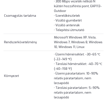
• 300 Mbps vezeték nélküli N
kültéri hozzáférési pont, EAP113-
Outdoor
Csomagolás tartalma
• Szerelőkészletek
• Vízálló gumibetét
• Vízálló antennák
• Telepítési útmutató
Microsoft Windows XP, Vista,
Rendszerkövetelmény
Windows 7, Windows 8, Windows
10, Windows 11, Linux
• Üzemi hőmérséklet: -30–65 ℃
(-22–149 ℉)
• Tárolási hőmérséklet: -40–70 ℃
(-40–158 ℉)
• Üzemi páratartalom: 10–90%
Környezet
relatív páratartalom, nem
lecsapódó
• Tárolási páratartalom: 5–90%
relatív páratartalom, nem
lecsapódó