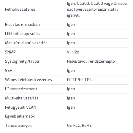
Igen. OC300, OC200 vagy Omada
Felhőhozzáférés
szoftvervezérlő használatát
igényli.
Riasztás e-mailben
Igen
LED ki/bekapcsolás
Igen
Mac-cím alapú vezérlés
Igen
SNMP
v1, v2c
Syslog helyi/távoli
Helyi/távoli rendszernapló
SSH
Igen
Webes felelületű vezérlés
HTTP/HTTPS
L3 menedzsment
Igen
Multi-site vezérlés
Igen
Felügyeleti VLAN
Igen
Egyéb jellemzők
Tanúsítványok
CE, FCC, RoHS