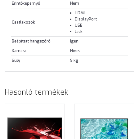
Érintőképernyő
Nem
HDMI
DisplayPort
Csatlakozók
USB
Jack
Beépített hangszóró
Igen
Kamera
Nincs
Súly
9 kg
Hasonló termékek