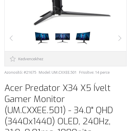
Kedvencekhez
Azonosító: #21675
Model:
UM.CXXEE.501
Frissítve: 14 perce
Acer Predator X34 X5 Ívelt
Gamer Monitor
(UM.CXXEE.501) - 34.0" QHD
(3440x1440) OLED, 240Hz,