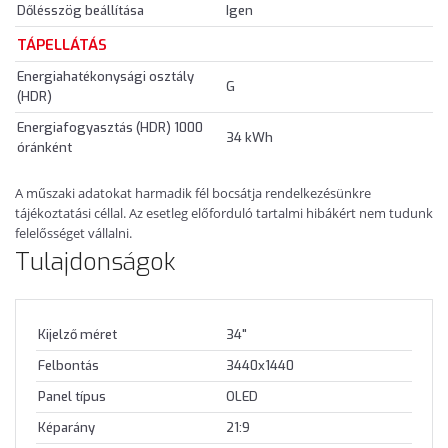
Dőlésszög beállítása
Igen
TÁPELLÁTÁS
Energiahatékonysági osztály
G
(HDR)
Energiafogyasztás (HDR) 1000
34 kWh
óránként
A műszaki adatokat harmadik fél bocsátja rendelkezésünkre
tájékoztatási céllal. Az esetleg előforduló tartalmi hibákért nem tudunk
felelősséget vállalni.
Tulajdonságok
Kijelző méret
34"
Felbontás
3440x1440
Panel típus
OLED
Képarány
21:9