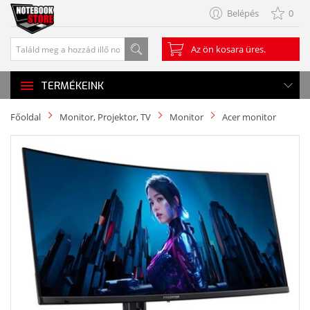
Belépés
0
Az ön kosara üres.
TERMÉKEINK
Főoldal
Monitor, Projektor, TV
Monitor
Acer monitor