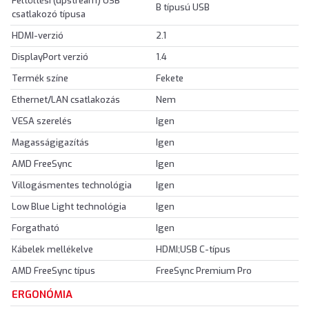
Feltöltési (upstream) USB
B típusú USB
csatlakozó típusa
HDMI-verzió
2.1
DisplayPort verzió
1.4
Termék színe
Fekete
Ethernet/LAN csatlakozás
Nem
VESA szerelés
Igen
Magasságigazítás
Igen
AMD FreeSync
Igen
Villogásmentes technológia
Igen
Low Blue Light technológia
Igen
Forgatható
Igen
Kábelek mellékelve
HDMI;USB C-típus
AMD FreeSync típus
FreeSync Premium Pro
ERGONÓMIA