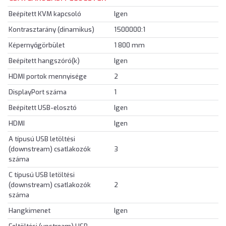
Beépített KVM kapcsoló
Igen
Kontrasztarány (dinamikus)
1500000:1
Képernyőgörbület
1 800 mm
Beépített hangszóró(k)
Igen
HDMI portok mennyisége
2
DisplayPort száma
1
Beépített USB-elosztó
Igen
HDMI
Igen
A típusú USB letöltési
(downstream) csatlakozók
3
száma
C típusú USB letöltési
(downstream) csatlakozók
2
száma
Hangkimenet
Igen