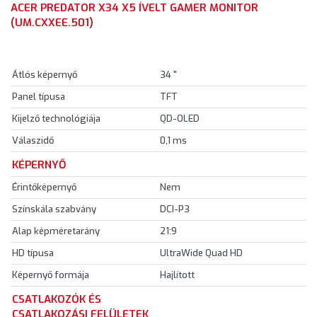
ACER PREDATOR X34 X5 ÍVELT GAMER MONITOR
(UM.CXXEE.501)
Átlós képernyő
34 "
Panel típusa
TFT
Kijelző technológiája
QD-OLED
Válaszidő
0,1 ms
KÉPERNYŐ
Érintőképernyő
Nem
Színskála szabvány
DCI-P3
Alap képméretarány
21:9
HD típusa
UltraWide Quad HD
Képernyő formája
Hajlított
CSATLAKOZÓK ÉS
CSATLAKOZÁSI FELÜLETEK