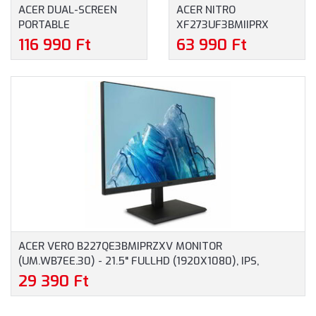
ACER DUAL-SCREEN
ACER NITRO
PORTABLE
XF273UF3BMIIPRX
HORDOZHATÓ MONITOR
ZEROFRAME FREESYNC
116 990 Ft
63 990 Ft
(PD193QTEBMIUUX) -
PREMIUM MONITOR
18,5" FULLHD
(UM.HX3EE.329) - 27.0"
(1920X1080), IPS,
QHD (2560X1440), IPS,
ADAPTIVE SYNC, 16:9,
16:9, 320HZ, FREESYNC,
100HZ, 4MS, 250NITS,
0.5MS, 250NITS, HDMI,
HDMI, USB-C, 2 ÉV
DISPLAYPORT, 2 ÉV
GARANCIA, FEKETE
GARANCIA, FEKETE
SZÍNBEN
SZÍNBEN
ACER VERO B227QE3BMIPRZXV MONITOR
(UM.WB7EE.30) - 21.5" FULLHD (1920X1080), IPS,
ZEROFRAME, FREESYNC, 100HZ, 4MS, DISPLAYPORT,
29 390 Ft
HDMI, VGA, 3 ÉV GARANCIA