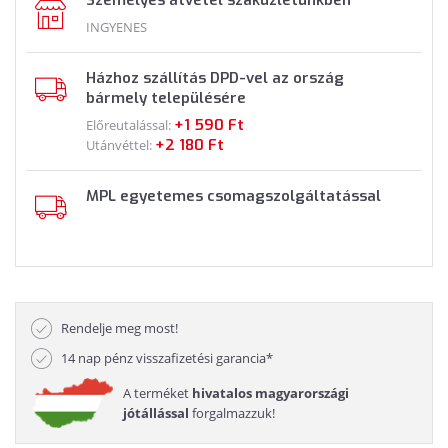
Személyes átvétel szaküzletünkben
INGYENES
Házhoz szállítás DPD-vel az ország
bármely településére
+1 590 Ft
Előreutalással:
+2 180 Ft
Utánvéttel:
MPL egyetemes csomagszolgáltatással
Rendelje meg most!
14 nap pénz visszafizetési garancia*
A terméket
hivatalos magyarországi
jótállással
forgalmazzuk!