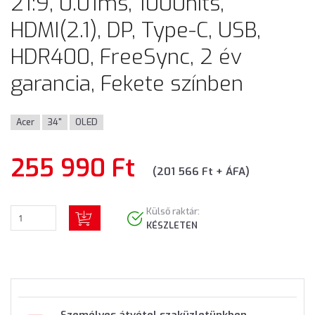
21:9, 0.01ms, 1000nits,
HDMI(2.1), DP, Type-C, USB,
HDR400, FreeSync, 2 év
garancia, Fekete színben
Acer
34"
OLED
255 990 Ft
(201 566 Ft + ÁFA)
Külső raktár:
KÉSZLETEN