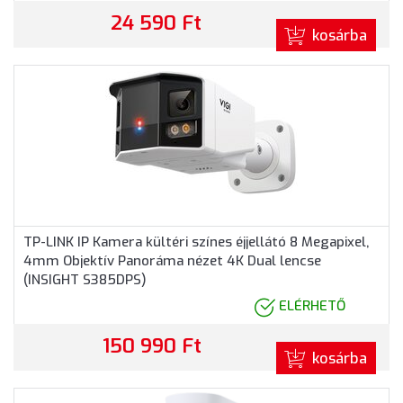
24 590 Ft
kosárba
TP-LINK IP Kamera kültéri színes éjjellátó 8 Megapixel,
4mm Objektív Panoráma nézet 4K Dual lencse
(INSIGHT S385DPS)
ELÉRHETŐ
150 990 Ft
kosárba