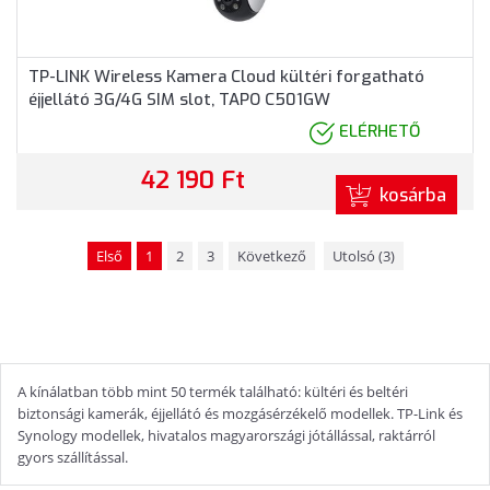
TP-LINK Wireless Kamera Cloud kültéri forgatható
éjjellátó 3G/4G SIM slot, TAPO C501GW
ELÉRHETŐ
42 190 Ft
kosárba
Első
1
2
3
Következő
Utolsó (3)
A kínálatban több mint 50 termék található: kültéri és beltéri
biztonsági kamerák, éjjellátó és mozgásérzékelő modellek. TP-Link és
Synology modellek, hivatalos magyarországi jótállással, raktárról
gyors szállítással.