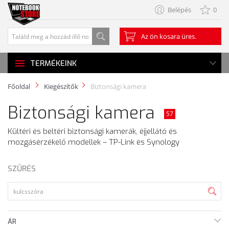
Belépés
0
Az ön kosara üres.
TERMÉKEINK
Főoldal
Kiegészítők
Biztonsági kamera
Biztonsági kamera
57
Kültéri és beltéri biztonsági kamerák, éjjellátó és
mozgásérzékelő modellek – TP-Link és Synology
SZŰRÉS
ÁR