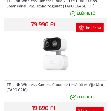
TP-LINK Wireless Kamera Cloud kültéri Dual + Okos
Solar Panel IP65 1xSIM foglalat (TAPO C645D KIT)
ELÉRHETŐ
79 990 Ft
kosárba
TP-LINK Wireless Kamera Cloud beltéri/kültéri éjjellátó
(TAPO C216)
ELÉRHETŐ
19 690 Ft