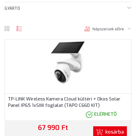
GYÁRTÓ
Népszerüek előre
rács
lista
nézet
nézet
TP-LINK Wireless Kamera Cloud kültéri + Okos Solar
Panel IP65 1xSIM foglalat (TAPO C660 KIT)
ELÉRHETŐ
67 990 Ft
kosárba