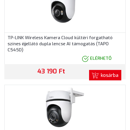
TP-LINK Wireless Kamera Cloud kültéri forgatható
színes éjjellátó dupla lencse AI támogatás (TAPO
C545D)
ELÉRHETŐ
43 190 Ft
kosárba