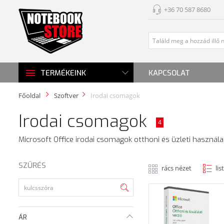
+36 70 587 8680
KAPCSOLAT
TERMÉKEINK
Főoldal
Szoftver
Irodai csomagok
Irodai csomagok
4
Microsoft Office irodai csomagok otthoni és üzleti használa
SZŰRÉS
rács nézet
lis
ÁR