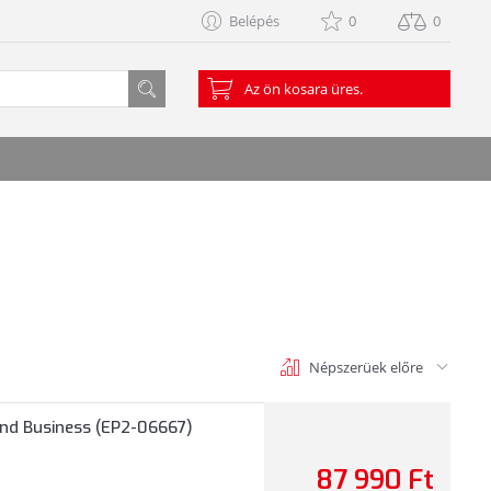
Belépés
0
0
Az ön kosara üres.
Népszerüek előre
 and Business (EP2-06667)
87 990 Ft