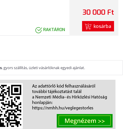
30 000 Ft
kosárba
RAKTÁRON
s
, gyors szállítás, üzleti vásárlóknak egyedi ajánlat.