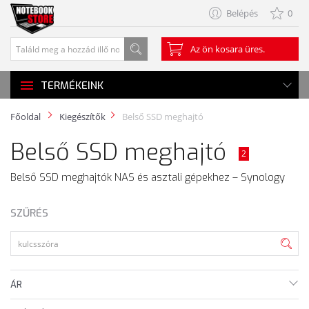
Belépés
0
Az ön kosara üres.
TERMÉKEINK
Főoldal
Kiegészítők
Belső SSD meghajtó
Belső SSD meghajtó
2
Belső SSD meghajtók NAS és asztali gépekhez – Synology
SZŰRÉS
ÁR