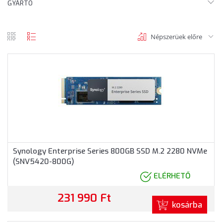
GYÁRTÓ
Népszerüek előre
rács
lista
nézet
nézet
Synology Enterprise Series 800GB SSD M.2 2280 NVMe
(SNV5420-800G)
ELÉRHETŐ
231 990 Ft
kosárba