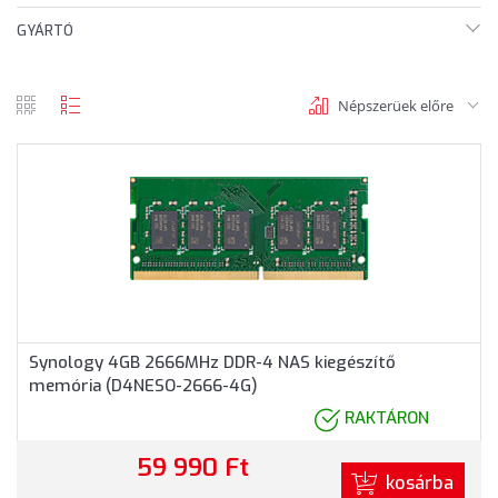
GYÁRTÓ
Népszerüek előre
rács
lista
nézet
nézet
Synology 4GB 2666MHz DDR-4 NAS kiegészítő
memória (D4NESO-2666-4G)
RAKTÁRON
59 990 Ft
kosárba