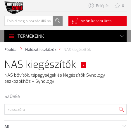
Belépés
0
Az ön kosara üres.
TERMÉKEINK
Főoldal
Hálózati eszközök
NAS kiegészítők
NAS kiegészítők
7
NAS bővítők, tápegységek és kiegészítők Synology
eszközökhöz – Synology
SZŰRÉS
ÁR