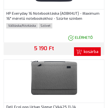
HP Everyday 16 Notebooktáska (A08KHUT) - Maximum
16" méretű notebookokhoz - Szürke színben
Válltáska/Kézitáska
Szövet
ELÉRHETŐ
5 190 Ft
kosárba
Dell EcoLoop Urban Sleeve CV4425 11-14