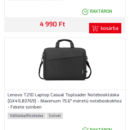
RAKTÁRON
4 990 Ft
kosárba
Lenovo T210 Laptop Casual Toploader Notebooktáska
(GX41L83769) - Maximum 15.6" méretű notebookokhoz
- Fekete színben
Válltáska/Kézitáska
Szövet