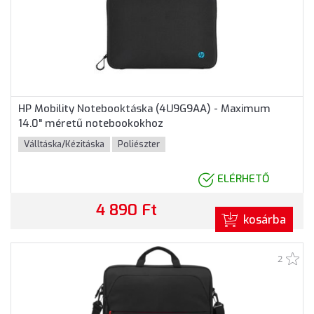
HP Mobility Notebooktáska (4U9G9AA) - Maximum
14.0" méretű notebookokhoz
Válltáska/Kézitáska
Poliészter
ELÉRHETŐ
4 890 Ft
kosárba
2