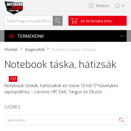
Belépés
0
Az ön kosara üres.
TERMÉKEINK
Főoldal
Kiegészítők
Notebook táska, hátizsák
Notebook táska, hátizsák
157
Notebook táskák, hátizsákok és tokok 13-tól 17 hüvelykes
laptopokhoz – Lenovo, HP, Dell, Targus és Dicota
SZŰRÉS