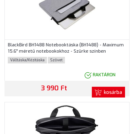
BlackBird BH1488 Notebooktáska (BH1488) - Maximum
15.6" méretű notebookokhoz - Szürke színben
Válltáska/Kézitáska
Szövet
RAKTÁRON
3 990 Ft
kosárba