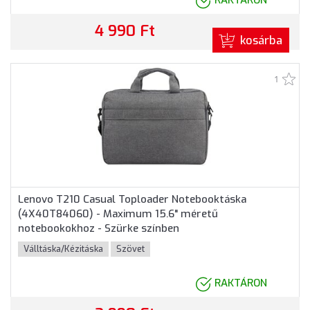
RAKTÁRON
4 990 Ft
kosárba
1
Lenovo T210 Casual Toploader Notebooktáska
(4X40T84060) - Maximum 15.6" méretű
notebookokhoz - Szürke színben
Válltáska/Kézitáska
Szövet
RAKTÁRON