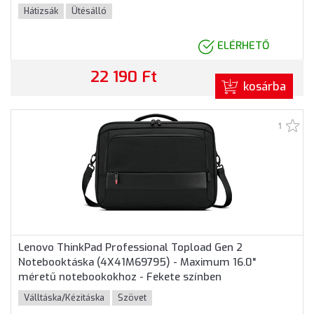
Hátizsák
Ütésálló
ELÉRHETŐ
22 190 Ft
kosárba
1
Lenovo ThinkPad Professional Topload Gen 2
Notebooktáska (4X41M69795) - Maximum 16.0"
méretű notebookokhoz - Fekete színben
Válltáska/Kézitáska
Szövet