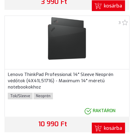
3 990 Ft
kosárba
3
Lenovo ThinkPad Professional 14" Sleeve Neoprén
védőtok (4X41L51716) - Maximum 14" méretű
notebookokhoz
Tok/Sleeve
Neoprén
RAKTÁRON
10 990 Ft
kosárba