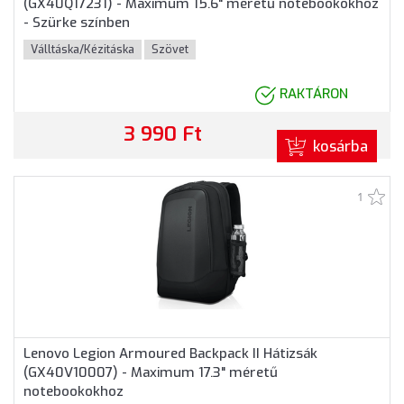
(GX40Q17231) - Maximum 15.6" méretű notebookokhoz
- Szürke színben
Válltáska/Kézitáska
Szövet
RAKTÁRON
3 990 Ft
kosárba
1
Lenovo Legion Armoured Backpack II Hátizsák
(GX40V10007) - Maximum 17.3" méretű
notebookokhoz