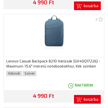
4 990 Ft
kosárba
2
Lenovo Casual Backpack B210 Hátizsák (GX40Q17226) -
Maximum 15.6" méretű notebookokhoz, Kék színben
Hátizsák
Szövet
RAKTÁRON
4 990 Ft
kosárba