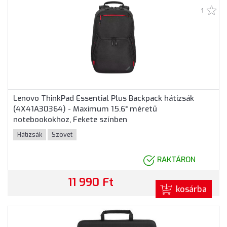
1
Lenovo ThinkPad Essential Plus Backpack hátizsák
(4X41A30364) - Maximum 15.6" méretű
notebookokhoz, Fekete színben
Hátizsák
Szövet
RAKTÁRON
11 990 Ft
kosárba