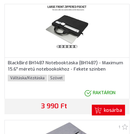
BlackBird BH1487 Notebooktáska (BH1487) - Maximum
15.6" méretű notebookokhoz - Fekete színben
Válltáska/Kézitáska
Szövet
RAKTÁRON
3 990 Ft
kosárba
1