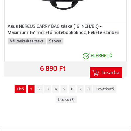
Asus NEREUS CARRY BAG táska (16 INCH/BK) -
Maximum 16" méretű notebookokhoz, Fekete színben
Válltáska/Kézitáska
Szövet
ELÉRHETŐ
6 890 Ft
kosárba
Első
1
2
3
4
5
6
7
8
Következő
Utolsó (8)