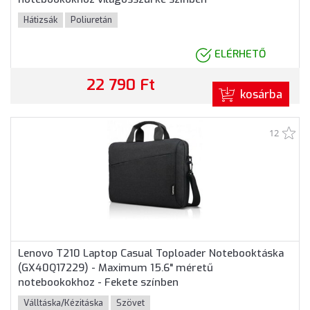
Hátizsák
Poliuretán
ELÉRHETŐ
22 790 Ft
kosárba
12
Lenovo T210 Laptop Casual Toploader Notebooktáska
(GX40Q17229) - Maximum 15.6" méretű
notebookokhoz - Fekete színben
Válltáska/Kézitáska
Szövet