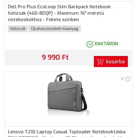
Dell Pro Plus EcoLoop Slim Backpack Notebook
hátizsák (460-BDQP) - Maximum 16" méretű
notebookokhoz - Fekete színben
Hátizsák
Újrahasznosított műanyag
RAKTÁRON
9 990 Ft
kosárba
9
Lenovo T210 Laptop Casual Toploader Notebooktáska