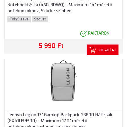
Notebooktáska (460-BDWQ) - Maximum 14" méretű
notebookokhoz, Szürke színben
Tok/Sleeve
Szövet
RAKTÁRON
5 990 Ft
kosárba
Lenovo Legion 17" Gaming Backpack GB800 Hátizsák
(GX41U39300) - Maximum 17.0" méretű
notebookokhoz világosszürke színben