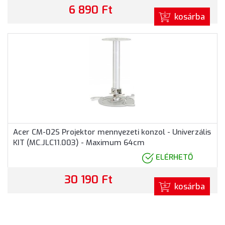
6 890 Ft
kosárba
Acer CM-02S Projektor mennyezeti konzol - Univerzális
KIT (MC.JLC11.003) - Maximum 64cm
ELÉRHETŐ
30 190 Ft
kosárba