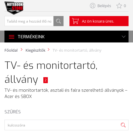
Belépés
0
Az ön kosara üres.
TERMÉKEINK
Főoldal
Kiegészítők
TV- és monitortartó, állvány
TV- és monitortartó,
állvány
2
TV- és monitortartók, asztali és falra szerelhető állványok –
Acer és SBOX
SZŰRÉS