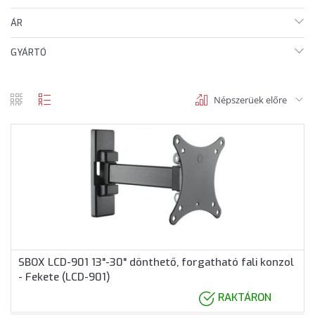
ÁR
GYÁRTÓ
Népszerüek előre
rács
lista
nézet
nézet
SBOX LCD-901 13"-30" dönthető, forgatható fali konzol
- Fekete (LCD-901)
RAKTÁRON