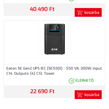
40 490 Ft
kosárba
Eaton 5E Gen2 UPS IEC (5E550I) - 550 VA, 300W, Input:
C14, Outputs: (4) C13, Tower
ELÉRHETŐ
22 690 Ft
kosárba