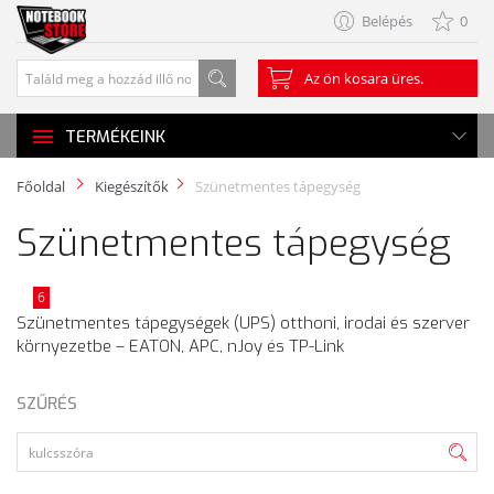
Belépés
0
Az ön kosara üres.
TERMÉKEINK
Főoldal
Kiegészítők
Szünetmentes tápegység
Szünetmentes tápegység
6
Szünetmentes tápegységek (UPS) otthoni, irodai és szerver
környezetbe – EATON, APC, nJoy és TP-Link
SZŰRÉS