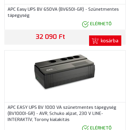
APC Easy UPS BV 650VA (BV650I-GR) - Szünetmentes
tápegység
ELÉRHETŐ
32 090 Ft
kosárba
APC EASY UPS BV 1000 VA szünetmentes tápegység
(BV1000I-GR) - AVR, Schuko aljzat, 230 V LINE-
INTERAKTÍV, Torony kialakítás
ELÉRHETŐ