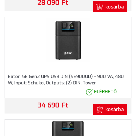
28 090 Ft
kosárba
Eaton 5E Gen2 UPS USB DIN (5E900UD) - 900 VA, 480
W, Input: Schuko, Outputs: (2) DIN, Tower
ELÉRHETŐ
34 690 Ft
kosárba