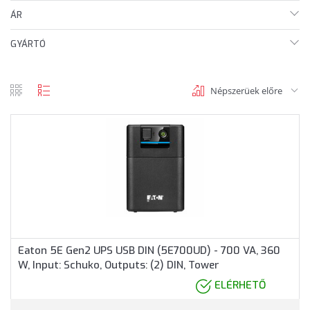
ÁR
GYÁRTÓ
Népszerüek előre
rács
lista
nézet
nézet
Eaton 5E Gen2 UPS USB DIN (5E700UD) - 700 VA, 360
W, Input: Schuko, Outputs: (2) DIN, Tower
ELÉRHETŐ