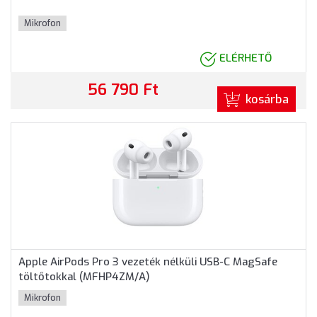
Mikrofon
ELÉRHETŐ
56 790 Ft
kosárba
Apple AirPods Pro 3 vezeték nélküli USB-C MagSafe
töltőtokkal (MFHP4ZM/A)
Mikrofon