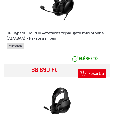
HP HyperX Cloud III vezetékes fejhallgató mikrofonnal
(727A8AA) - Fekete színben
Mikrofon
ELÉRHETŐ
38 890 Ft
kosárba