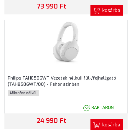
73 990 Ft
kosárba
Philips TAH8506WT Vezeték nélküli fül-/fejhallgató
(TAH8506WT/00) - Fehér színben
Mikrofon nélkül
RAKTÁRON
24 990 Ft
kosárba