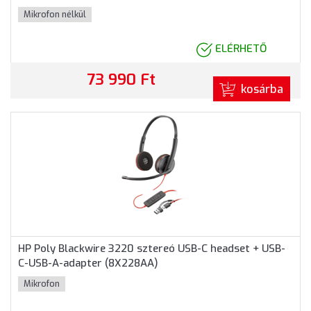
Mikrofon nélkül
ELÉRHETŐ
73 990 Ft
kosárba
HP Poly Blackwire 3220 sztereó USB-C headset + USB-
C-USB-A-adapter (8X228AA)
Mikrofon