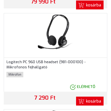
79 990 Ft
kosárba
Logitech PC 960 USB headset (981-000100) -
Mikrofonos fejhallgató
Mikrofon
ELÉRHETŐ
7 290 Ft
kosárba