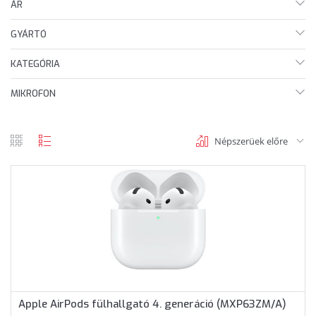
ÁR
GYÁRTÓ
KATEGÓRIA
MIKROFON
Népszerüek előre
rács
lista
nézet
nézet
Apple AirPods fülhallgató 4. generáció (MXP63ZM/A)