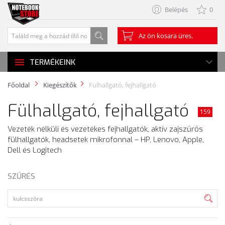
Belépés
0
Az ön kosara üres.
TERMÉKEINK
Főoldal
Kiegészítők
Fülhallgató, fejhallgató
Fülhallgató, fejhallgató
159
Vezeték nélküli és vezetékes fejhallgatók, aktív zajszűrős
fülhallgatók, headsetek mikrofonnal – HP, Lenovo, Apple,
Dell és Logitech
SZŰRÉS