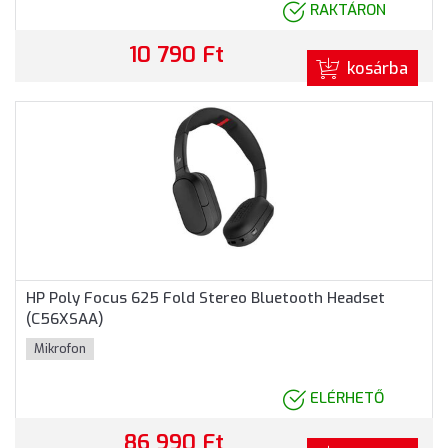
RAKTÁRON
10 790 Ft
kosárba
HP Poly Focus 625 Fold Stereo Bluetooth Headset
(C56XSAA)
Mikrofon
ELÉRHETŐ
86 990 Ft