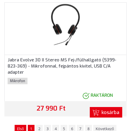
Jabra Evolve 30 II Stereo MS Fej-/fülhallgató (5399-
823-369) - Mikrofonnal, fejpántos kivitel, USB C/A
adapter
Mikrofon
RAKTÁRON
27 990 Ft
kosárba
Első
1
2
3
4
5
6
7
8
Következő