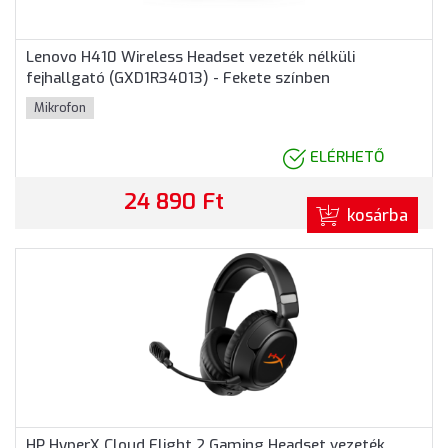
Lenovo H410 Wireless Headset vezeték nélküli
fejhallgató (GXD1R34013) - Fekete színben
Mikrofon
ELÉRHETŐ
24 890 Ft
kosárba
HP HyperX Cloud Flight 2 Gaming Headset vezeték