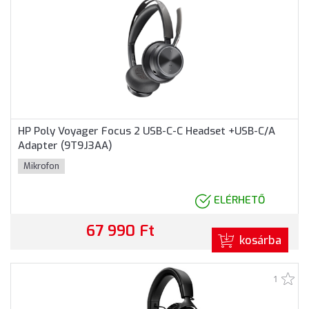
HP Poly Voyager Focus 2 USB-C-C Headset +USB-C/A
Adapter (9T9J3AA)
Mikrofon
ELÉRHETŐ
67 990 Ft
kosárba
1