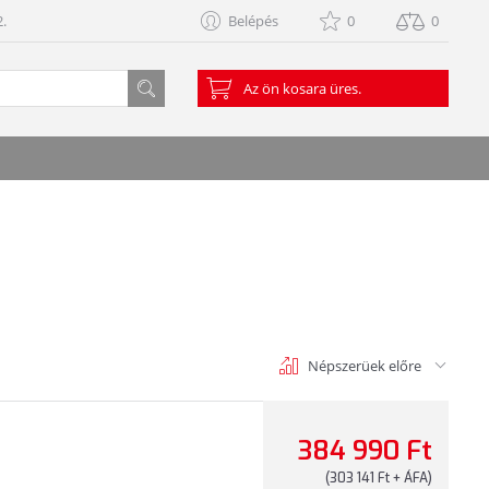
.
Belépés
0
0
Az ön kosara üres.
Népszerüek előre
384 990 Ft
(303 141 Ft + ÁFA)