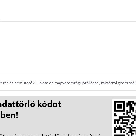
zés és bemutatók. Hivatalos magyarországi jótállással, raktárról gyors száll