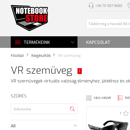
+36 70 587 8680
KAPCSOLAT
TERMÉKEINK
Főoldal
Kiegészítők
VR szemüveg
VR szemüveg
1
VR szemüvegek virtuális valóság élményhez, játékhoz és o
SZŰRÉS
rács nézet
lis
1
ÁR