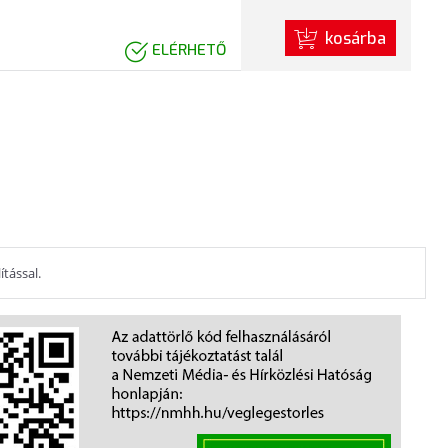
kosárba
ELÉRHETŐ
ítással.