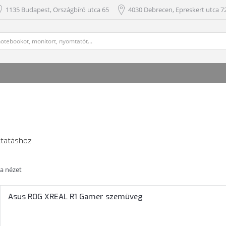
1135 Budapest, Országbíró utca 65
4030 Debrecen, Epreskert utca 72
ktatáshoz
ta nézet
Asus ROG XREAL R1 Gamer szemüveg