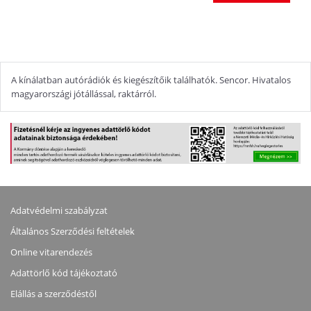
A kínálatban autórádiók és kiegészítőik találhatók. Sencor. Hivatalos
magyarországi jótállással, raktárról.
Adatvédelmi szabályzat
Általános Szerződési feltételek
Online vitarendezés
Adattörlő kód tájékoztató
Elállás a szerződéstől