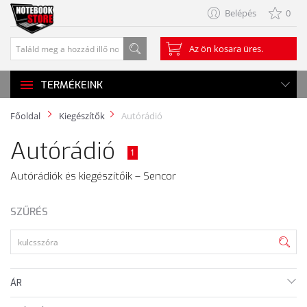
Belépés
0
Az ön kosara üres.
TERMÉKEINK
Főoldal
Kiegészítők
Autórádió
Autórádió
1
Autórádiók és kiegészítőik – Sencor
SZŰRÉS
ÁR