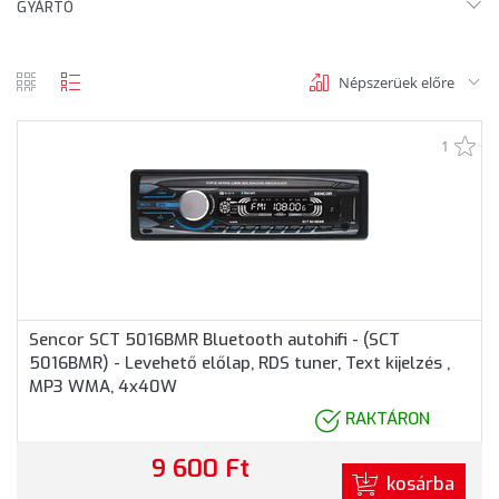
GYÁRTÓ
Népszerüek előre
rács
lista
nézet
nézet
1
Sencor SCT 5016BMR Bluetooth autohifi - (SCT
5016BMR) - Levehető előlap, RDS tuner, Text kijelzés ,
MP3 WMA, 4x40W
RAKTÁRON
9 600 Ft
kosárba