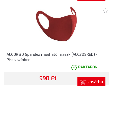
1
ALCOR 3D Spandex mosható maszk (ALC3DSRED) -
Piros színben
RAKTÁRON
990 Ft
kosárba