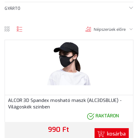
GYÁRTÓ
Népszerüek előre
rács
lista
nézet
nézet
ALCOR 3D Spandex mosható maszk (ALC3DSBLUE) -
Világoskék színben
RAKTÁRON
990 Ft
kosárba