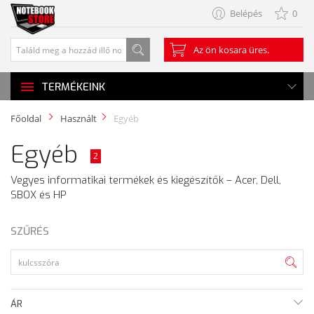
Belépés
0
Az ön kosara üres.
TERMÉKEINK
Főoldal
Használt
Egyéb
Egyéb
2
Vegyes informatikai termékek és kiegészítők – Acer, Dell,
SBOX és HP
SZŰRÉS
ÁR