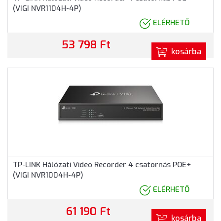
(VIGI NVR1104H-4P)
ELÉRHETŐ
53 798 Ft
kosárba
TP-LINK Hálózati Video Recorder 4 csatornás POE+
(VIGI NVR1004H-4P)
ELÉRHETŐ
61 190 Ft
kosárba