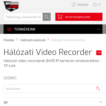
Belépés
0
Az ön kosara üres.
TERMÉKEINK
Főoldal
Hálózati eszközök
Hálózati Video Recorder
Hálózati Video Recorder
14
Hálózati video recorderek (NVR) IP kamerás rendszerekhez –
TP-Link
SZŰRÉS
ÁR