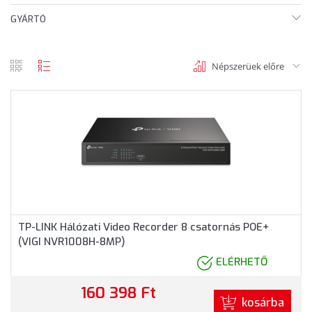
GYÁRTÓ
Népszerüek előre
rács
lista
nézet
nézet
TP-LINK Hálózati Video Recorder 8 csatornás POE+
(VIGI NVR1008H-8MP)
ELÉRHETŐ
160 398 Ft
kosárba