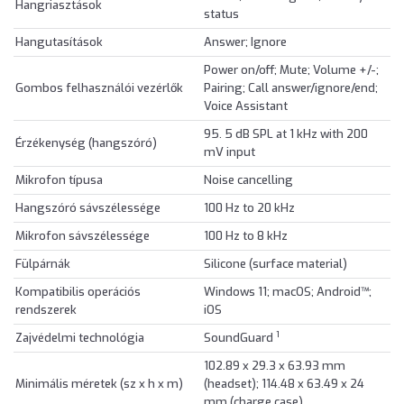
Hangriasztások
status
Hangutasítások
Answer; Ignore
Power on/off; Mute; Volume +/-;
Gombos felhasználói vezérlők
Pairing; Call answer/ignore/end;
Voice Assistant
95. 5 dB SPL at 1 kHz with 200
Érzékenység (hangszóró)
mV input
Mikrofon típusa
Noise cancelling
Hangszóró sávszélessége
100 Hz to 20 kHz
Mikrofon sávszélessége
100 Hz to 8 kHz
Fülpárnák
Silicone (surface material)
Kompatibilis operációs
Windows 11; macOS; Android™;
rendszerek
iOS
1
Zajvédelmi technológia
SoundGuard
102.89 x 29.3 x 63.93 mm
Minimális méretek (sz x h x m)
(headset); 114.48 x 63.49 x 24
mm (charge case)