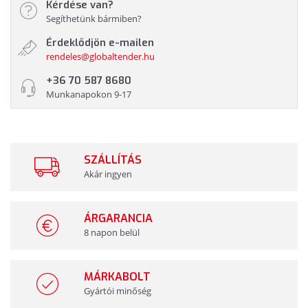
Kérdése van?
Segíthetünk bármiben?
Érdeklődjön e-mailen
rendeles@globaltender.hu
+36 70 587 8680
Munkanapokon 9-17
SZÁLLÍTÁS
Akár ingyen
ÁRGARANCIA
8 napon belül
MÁRKABOLT
Gyártói minőség