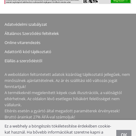
Adatvédelmi szabályzat
Általános Szerződési feltételek
Online vitarendezés
Adattörlő kód tájékoztató
Elállás a szerződéstől
A weboldalon feltüntetett adatok kizárólag tájékoztató jellegűek, nem
minősülnek ajánlattételnek. Az ár és szállítási idő változás jogát
fenntartjuk!
A termékeknél megjelenített képek csak illusztrációk, a valóságtól
eltérhetnek. Az oldalon lévő esetleges hibákért felelősséget nem
vállalunk.
Eltérés esetén a gyártó által megadott paraméterek érvényesek!
Bruttó árainkat 27% ÁFÁ-val számoljuk!
Ez a webhely a böngészés tökéletesítése érdekében cookie-
Copyright © 2026 NotebookStore. Minden jog fenntartva!
kat használ. Ha bővebb információkat szeretne kapni a
OK