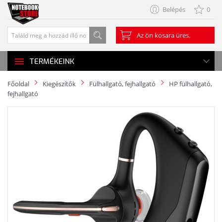
Belépés
0
Az ön kosara üres.
TERMÉKEINK
Főoldal
Kiegészítők
Fülhallgató, fejhallgató
HP fülhallgató,
fejhallgató