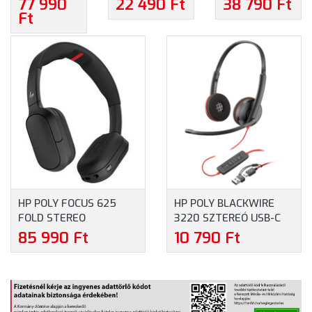
77 990
22 490 Ft
38 790 Ft
USB-C-C
BLACK
FEJHALLGATÓ
Ft
HEADSET
GAMING
MIKROFONNAL
+USB-C/A
HEADSET
(727A8AA) -
ADAPTER
VEZETÉK
FEKETE
(9T9J3AA)
NÉLKÜLI
SZÍNBEN
FEJHALLGATÓ
MIKROFONNAL
(AJ0T1AA) -
FEKETE
SZÍNBEN
HP POLY FOCUS 625
HP POLY BLACKWIRE
FOLD STEREO
3220 SZTEREÓ USB-C
BLUETOOTH HEADSET
HEADSET + USB-C-USB-
85 990 Ft
10 790 Ft
(C56XSAA)
A-ADAPTER (8X228AA)