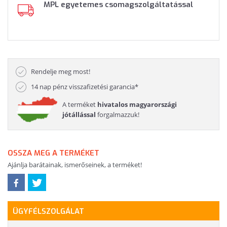
MPL egyetemes csomagszolgáltatással
Rendelje meg most!
14 nap pénz visszafizetési garancia*
A terméket
hivatalos magyarországi
jótállással
forgalmazzuk!
OSSZA MEG A TERMÉKET
Ajánlja barátainak, ismerőseinek, a terméket!
ÜGYFÉLSZOLGÁLAT