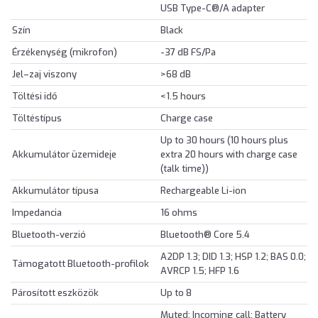
USB Type-C®/A adapter
Szín
Black
Érzékenység (mikrofon)
-37 dB FS/Pa
Jel–zaj viszony
>68 dB
Töltési idő
<1.5 hours
Töltéstípus
Charge case
Up to 30 hours (10 hours plus
Akkumulátor üzemideje
extra 20 hours with charge case
(talk time))
Akkumulátor típusa
Rechargeable Li-ion
Impedancia
16 ohms
Bluetooth-verzió
Bluetooth® Core 5.4
A2DP 1.3; DID 1.3; HSP 1.2; BAS 0.0;
Támogatott Bluetooth-profilok
AVRCP 1.5; HFP 1.6
Párosított eszközök
Up to 8
Muted; Incoming call; Battery