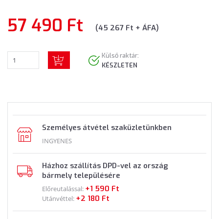
57 490 Ft
(45 267 Ft + ÁFA)
Külső raktár:
KÉSZLETEN
Személyes átvétel szaküzletünkben
INGYENES
Házhoz szállítás DPD-vel az ország
bármely településére
+1 590 Ft
Előreutalással:
+2 180 Ft
Utánvéttel: