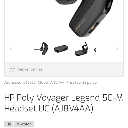
Kedvencekhez
Azonosító: #19029
Model:
AJ8V4AA
Frissítve: 33 perce
HP Poly Voyager Legend 50-M
Headset UC (AJ8V4AA)
HP
Mikrofon