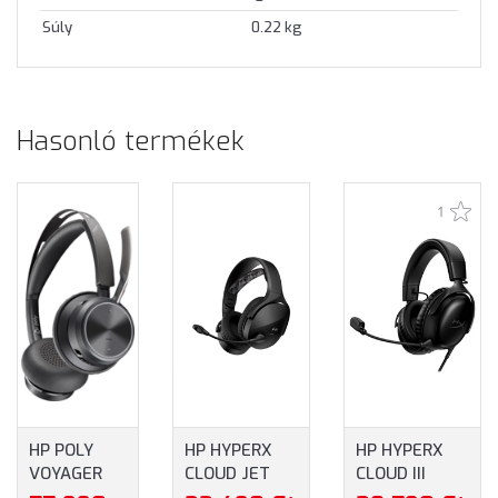
Súly
0.22 kg
Hasonló termékek
1
HP POLY
HP HYPERX
HP HYPERX
VOYAGER
CLOUD JET
CLOUD III
FOCUS 2
WIRELESS
VEZETÉKES