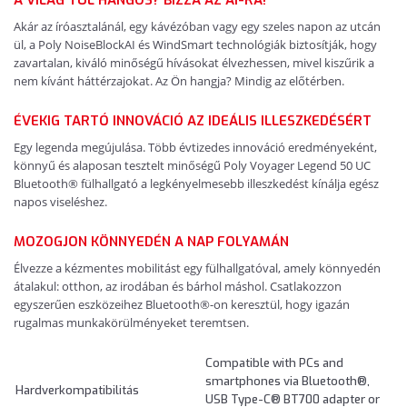
Akár az íróasztalánál, egy kávézóban vagy egy szeles napon az utcán
ül, a Poly NoiseBlockAI és WindSmart technológiák biztosítják, hogy
zavartalan, kiváló minőségű hívásokat élvezhessen, mivel kiszűrik a
nem kívánt háttérzajokat. Az Ön hangja? Mindig az előtérben.
ÉVEKIG TARTÓ INNOVÁCIÓ AZ IDEÁLIS ILLESZKEDÉSÉRT
Egy legenda megújulása. Több évtizedes innováció eredményeként,
könnyű és alaposan tesztelt minőségű Poly Voyager Legend 50 UC
Bluetooth® fülhallgató a legkényelmesebb illeszkedést kínálja egész
napos viseléshez.
MOZOGJON KÖNNYEDÉN A NAP FOLYAMÁN
Élvezze a kézmentes mobilitást egy fülhallgatóval, amely könnyedén
átalakul: otthon, az irodában és bárhol máshol. Csatlakozzon
egyszerűen eszközeihez Bluetooth®-on keresztül, hogy igazán
rugalmas munkakörülményeket teremtsen.
Compatible with PCs and
smartphones via Bluetooth®,
Hardverkompatibilitás
USB Type-C® BT700 adapter or