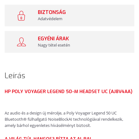
BIZTONSÁG
Adatvédelem
EGYÉNI ÁRAK
Nagy tétel esetén
Leírás
HP POLY VOYAGER LEGEND 50-M HEADSET UC (AJ8V4AA)
Az audio és a design új mércéje, a Poly Voyager Legend 50 UC
Bluetooth® fülhallgató NoiseBlockAI technológiával rendelkezik,
amely bárhol egyenletes hívásélményt biztosít.
A VILÁG TÚL HANGOS? BÍZZA AZ AI-RA!