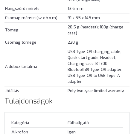
Hangszóró mérete
13.6 mm
Csomag méretei (sz x h x m)
91 x 55 x 145 mm
20.5 g (headset); 100g (charge
Tömeg
case)
Csomag tömege
220 g
USB Type-C® charging cable;
Quick start guide; Headset;
Charging case; BT700
A doboz tartalma
Bluetooth® Type-C® adapter;
USB Type-C® to USB Type-A
adapter
Jótállás
Poly two-year limited warranty
Tulajdonságok
Kategória
Fülhallgató
Mikrofon
Igen