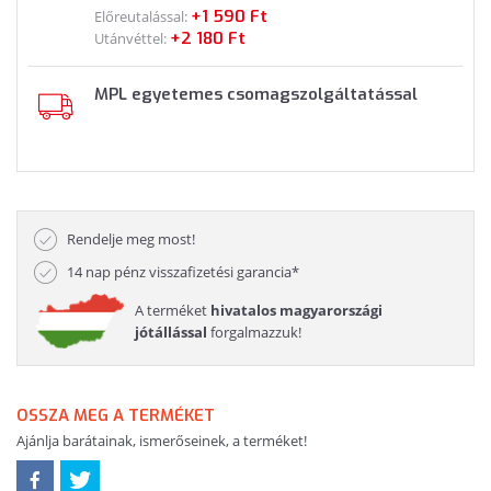
+1 590 Ft
Előreutalással:
+2 180 Ft
Utánvéttel:
MPL egyetemes csomagszolgáltatással
Rendelje meg most!
14 nap pénz visszafizetési garancia*
A terméket
hivatalos magyarországi
jótállással
forgalmazzuk!
OSSZA MEG A TERMÉKET
Ajánlja barátainak, ismerőseinek, a terméket!