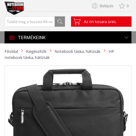
Belépés
0
Az ön kosara üres.
TERMÉKEINK
Főoldal
Kiegészítők
Notebook táska, hátizsák
HP
notebook táska, hátizsák