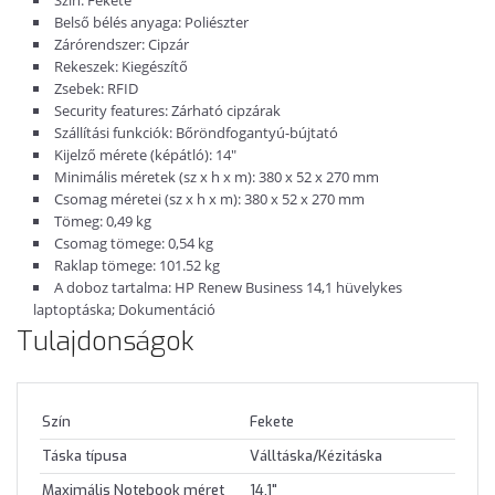
Belső bélés anyaga: Poliészter
Zárórendszer: Cipzár
Rekeszek: Kiegészítő
Zsebek: RFID
Security features: Zárható cipzárak
Szállítási funkciók: Bőröndfogantyú-bújtató
Kijelző mérete (képátló): 14"
Minimális méretek (sz x h x m): 380 x 52 x 270 mm
Csomag méretei (sz x h x m): 380 x 52 x 270 mm
Tömeg: 0,49 kg
Csomag tömege: 0,54 kg
Raklap tömege: 101.52 kg
A doboz tartalma: HP Renew Business 14,1 hüvelykes
laptoptáska; Dokumentáció
Tulajdonságok
Szín
Fekete
Táska típusa
Válltáska/Kézitáska
Maximális Notebook méret
14.1"