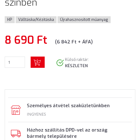
színben
HP
Válltáska/Kézitáska
Újrahasznosított műanyag
8 690 Ft
(6 842 Ft + ÁFA)
Külső raktár:
KÉSZLETEN
Személyes átvétel szaküzletünkben
INGYENES
Házhoz szállítás DPD-vel az ország
bármely településére