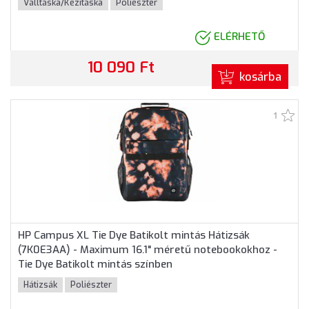
Válltáska/Kézitáska
Poliészter
ELÉRHETŐ
10 090 Ft
kosárba
1
HP Campus XL Tie Dye Batikolt mintás Hátizsák
(7K0E3AA) - Maximum 16.1" méretű notebookokhoz -
Tie Dye Batikolt mintás színben
Hátizsák
Poliészter