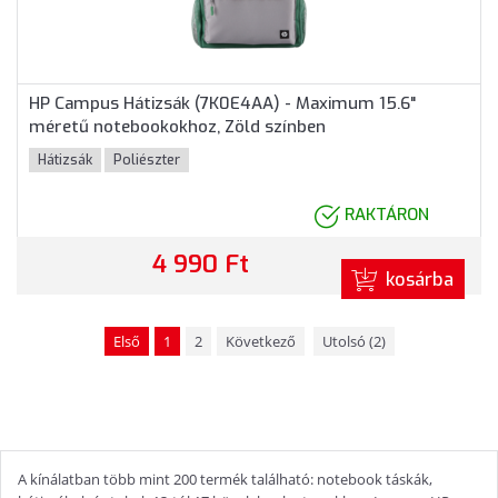
HP Campus Hátizsák (7K0E4AA) - Maximum 15.6"
méretű notebookokhoz, Zöld színben
Hátizsák
Poliészter
RAKTÁRON
4 990 Ft
kosárba
Első
1
2
Következő
Utolsó (2)
A kínálatban több mint 200 termék található: notebook táskák,