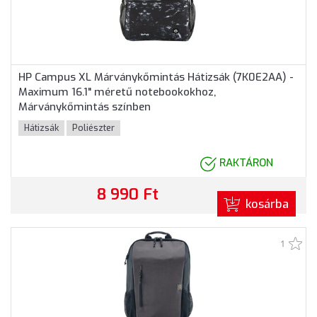
HP Campus XL Márványkőmintás Hátizsák (7K0E2AA) -
Maximum 16.1" méretű notebookokhoz,
Márványkőmintás színben
Hátizsák
Poliészter
RAKTÁRON
8 990 Ft
kosárba
1