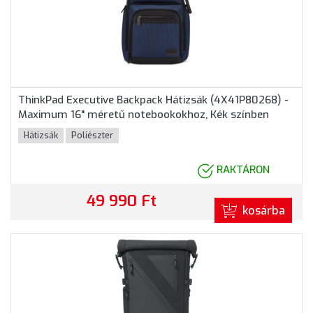
ThinkPad Executive Backpack Hátizsák (4X41P80268) -
Maximum 16" méretű notebookokhoz, Kék színben
Hátizsák
Poliészter
RAKTÁRON
49 990 Ft
kosárba