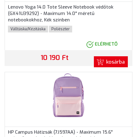
Lenovo Yoga 14.0 Tote Sleeve Notebook védőtok
(GX41U39292) - Maximum 14.0" méretű
notebookokhoz, Kék színben
Válltáska/Kézitáska
Poliészter
ELÉRHETŐ
10 190 Ft
kosárba
HP Campus Hátizsák (7J597AA) - Maximum 15.6"