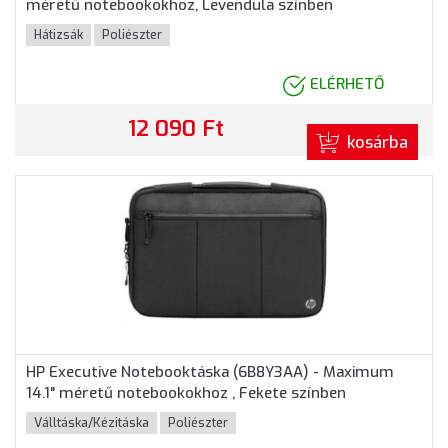
méretű notebookokhoz, Levendula színben
Hátizsák
Poliészter
ELÉRHETŐ
12 090 Ft
kosárba
HP Executive Notebooktáska (6B8Y3AA) - Maximum
14.1" méretű notebookokhoz , Fekete színben
Válltáska/Kézitáska
Poliészter