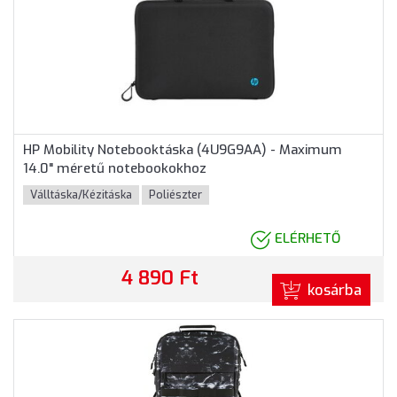
HP Mobility Notebooktáska (4U9G9AA) - Maximum
14.0" méretű notebookokhoz
Válltáska/Kézitáska
Poliészter
ELÉRHETŐ
4 890 Ft
kosárba