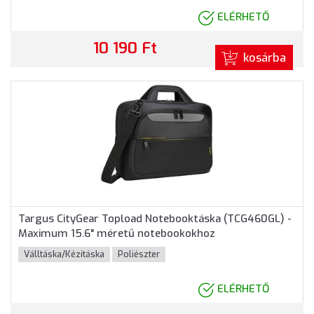
ELÉRHETŐ
10 190 Ft
kosárba
Targus CityGear Topload Notebooktáska (TCG460GL) -
Maximum 15.6" méretű notebookokhoz
Válltáska/Kézitáska
Poliészter
ELÉRHETŐ