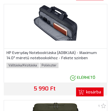
HP Everyday Notebooktáska (A08KJAA) - Maximum
14.0" méretű notebookokhoz - Fekete színben
Válltáska/Kézitáska
Poliészter
ELÉRHETŐ
5 990 Ft
kosárba
1