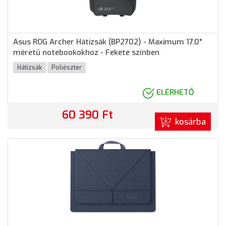
Asus ROG Archer Hátizsák (BP2702) - Maximum 17.0"
méretű notebookokhoz - Fekete színben
Hátizsák
Poliészter
ELÉRHETŐ
60 390 Ft
kosárba