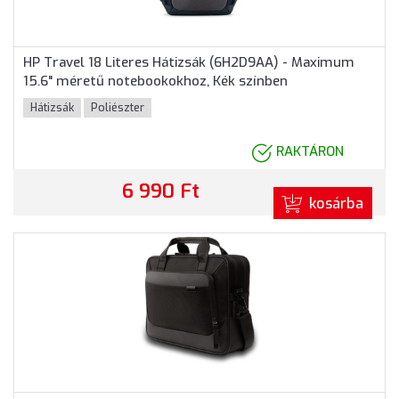
HP Travel 18 Literes Hátizsák (6H2D9AA) - Maximum
15.6" méretű notebookokhoz, Kék színben
Hátizsák
Poliészter
RAKTÁRON
6 990 Ft
kosárba