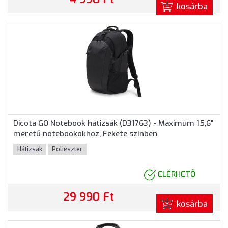
kosárba
Dicota GO Notebook hátizsák (D31763) - Maximum 15,6"
méretű notebookokhoz, Fekete színben
Hátizsák
Poliészter
ELÉRHETŐ
29 990 Ft
kosárba