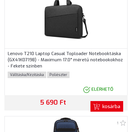
Lenovo T210 Laptop Casual Toploader Notebooktáska
(GX41K07198) - Maximum 17.0" méretű notebookokhoz
- Fekete színben
Válltáska/Kézitáska
Poliészter
ELÉRHETŐ
5 690 Ft
kosárba
1