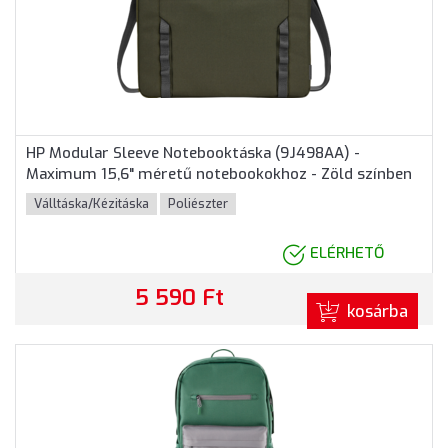
HP Modular Sleeve Notebooktáska (9J498AA) -
Maximum 15,6" méretű notebookokhoz - Zöld színben
Válltáska/Kézitáska
Poliészter
ELÉRHETŐ
5 590 Ft
kosárba