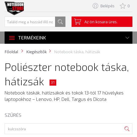
Belépés
0
Az ön kosara üres.
TERMÉKEINK
Főoldal
Kiegészítők
Notebook táska, hátizsák
Poliészter notebook táska,
hátizsák
31
Notebook táskák, hátizsákok és tokok 13-tól 17 hüvelykes
laptopokhoz – Lenovo, HP, Dell, Targus és Dicota
SZŰRÉS