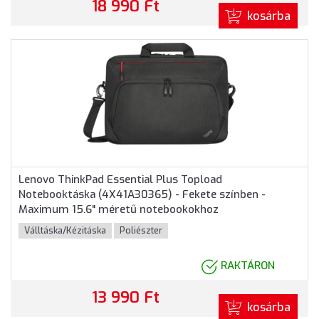
18 990 Ft
kosárba
Lenovo ThinkPad Essential Plus Topload
Notebooktáska (4X41A30365) - Fekete színben -
Maximum 15.6" méretű notebookokhoz
Válltáska/Kézitáska
Poliészter
RAKTÁRON
13 990 Ft
kosárba