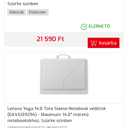
Szürke színben
Hátizsák
Poliészter
ELÉRHETŐ
21 590 Ft
kosárba
Lenovo Yoga 14.0 Tote Sleeve Notebook védőtok
(GX41U39294) - Maximum 14.0" méretű
notebookokhoz, Szürke színben