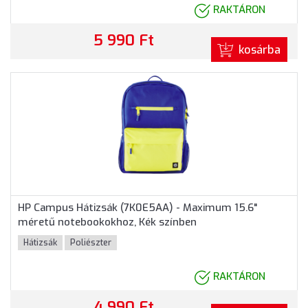
RAKTÁRON
5 990 Ft
kosárba
HP Campus Hátizsák (7K0E5AA) - Maximum 15.6"
méretű notebookokhoz, Kék színben
Hátizsák
Poliészter
RAKTÁRON
4 990 Ft